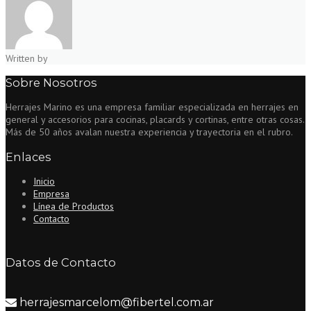
Written by
Sobre Nosotros
Herrajes Marino es una empresa familiar especializada en herrajes en
general y accesorios para cocinas, placards y cortinas, entre otras cosas.
Más de 50 años avalan nuestra experiencia y trayectoria en el rubro.
Enlaces
Inicio
Empresa
Línea de Productos
Contacto
Datos de Contacto
herrajesmarcelom@fibertel.com.ar