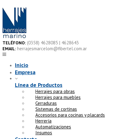
Skip
to
content
(0358) 4628085 | 4628643
TELÉFONO:
herrajesmarcelom@fibertel.com.ar
EMAIL:
Inicio
Empresa
Línea de Productos
Herrajes para obras
Herrajes para muebles
Cerraduras
Sistemas de cortinas
Accesorios para cocinas y placards
Herrería
Automatizaciones
Insumos