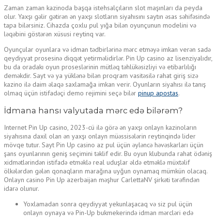
Zaman zaman kazinoda başqa istehsalçıların slot maşınları da peyda
olur. Yaxşı gəlir gətirən ən yaxşı slotların siyahısını saytın əsas səhifəsində
tapa bilərsiniz. Cihazda çoxlu pul yığa bilən oyunçunun modelini və
ləqəbini göstərən xüsusi reytinq var.
Oyunçular oyunlara və idman tədbirlərinə mərc etməyə imkan verən sadə
qeydiyyat prosesinə diqqət yetirməlidirlər. Pin Up casino az lisenziyalıdır,
bu da oradakı oyun proseslərinin mütləq təhlükəsizliyi və etibarlılığı
deməkdir. Sayt və ya yüklənə bilən proqram vasitəsilə rahat giriş sizə
kazino ilə daim əlaqə saxlamağa imkan verir. Oyunların siyahısı ilə tanış
olmaq üçün istifadəçi demo rejimini seçə bilər
pinup apostas
.
İdmana hansı valyutada mərc edə bilərəm?
Internet Pin Up casino, 2023-cü ilə görə ən yaxşı onlayn kazinoların
siyahısına daxil olan ən yaxşı onlayn müəssisələrin reytinqində lider
mövqe tutur. Sayt Pin Up casino az pul üçün əyləncə həvəskarları üçün
şans oyunlarının geniş seçimini təklif edir. Bu oyun klubunda rahat ödəniş
xidmətlərindən istifadə etməklə real uduşlar əldə etməklə müxtəlif
ölkələrdən gələn qonaqların marağına uyğun oynamaq mümkün olacaq.
Onlayn casino Pin Up azerbaijan məşhur CarlettaNV şirkəti tərəfindən
idarə olunur.
Yoxlamadan sonra qeydiyyat yekunlaşacaq və siz pul üçün
onlayn oynaya və Pin-Up bukmekerində idman mərcləri edə