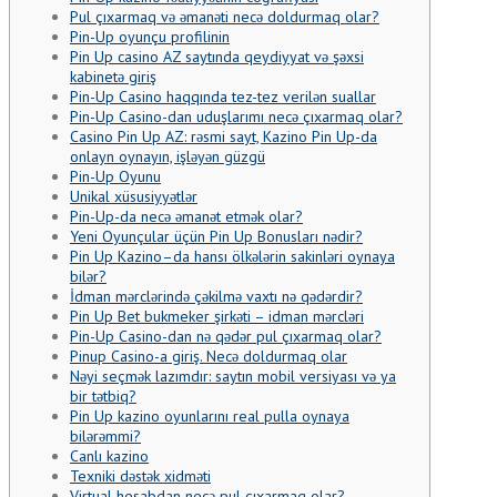
Pul çıxarmaq və əmanəti necə doldurmaq olar?
Pin-Up oyunçu profilinin
Pin Up casino AZ saytında qeydiyyat və şəxsi
kabinetə giriş
Pin-Up Casino haqqında tez-tez verilən suallar
Pin-Up Casino-dan uduşlarımı necə çıxarmaq olar?
Casino Pin Up AZ: rəsmi sayt, Kazino Pin Up-da
onlayn oynayın, işləyən güzgü
Pin-Up Oyunu
Unikal xüsusiyyətlər
Pin-Up-da necə əmanət etmək olar?
Yeni Oyunçular üçün Pin Up Bonusları nədir?
Pin Up Kazino–da hansı ölkələrin sakinləri oynaya
bilər?
İdman mərclərində çəkilmə vaxtı nə qədərdir?
Pin Up Bet bukmeker şirkəti – idman mərcləri
Pin-Up Casino-dan nə qədər pul çıxarmaq olar?
Pinup Casino-a giriş. Necə doldurmaq olar
Nəyi seçmək lazımdır: saytın mobil versiyası və ya
bir tətbiq?
Pin Up kazino oyunlarını real pulla oynaya
bilərəmmi?
Canlı kazino
Texniki dəstək xidməti
Virtual hesabdan necə pul çıxarmaq olar?