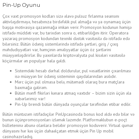
Pin-Up Oyunu
Çox vaxt promosyon kodları sizə əlavə pulsuz fırlanma seansını
aktivləşdirməyə, hesabınıza birdəfəlik pul almağa və ya oynamaq üçün
başqa motivasiya qazanmağa imkan verir. Promosyon kodunun həmişə
istifadə müddəti var, bu tarixdən sonra o, etibarlılığını itirir. Operatora
yazaraq promosyon kodundan texniki dəstək vasitəsilə də istifadə edə
bilərsiniz. Bütün ödəniş sistemlərində istifadə şərtləri, giriş / çıxış
məhdudiyyətləri var, həmçinin əməliyyatlar üçün öz şərtlərini
müəyyənləşdirirlər. Bu yaxınlarda kriptovalyuta pul kisələri vasitəsilə
köçürmələr ən populyar hala gəldi.
Sistemdəki hesab dərhal doldurulur, pul vəsaitlərinin çıxarılması
isə müəyyən bir ödəniş sisteminin qaydalarından asılıdır.
Mərc üçün pul olmasa belə, mütəmadi olaraq bura matçlara
baxmağa gəlirəm.
Bütün mənfi fikirləri kənara atmaq vaxtıdır – bizim sizin üçün əla
xəbərlərimiz var!
Pin-Up brendi bütün dünyada oyunçular tərəfindən etibar edilir.
Bütün müntəzəm istifadəçilər PinUpcasinoda bonus kod əldə edə bilər və
bunun üçünpromosyonları izləmək lazımdır. Platformaklubun e-poçt
bülleteninə abunə olanlara beləbir promosyon koduverir. Virtual qumar
dünyasını hər kəs üçün dahaəlçatan etmək üçün Pin Up mobil
casinohazırladıq.