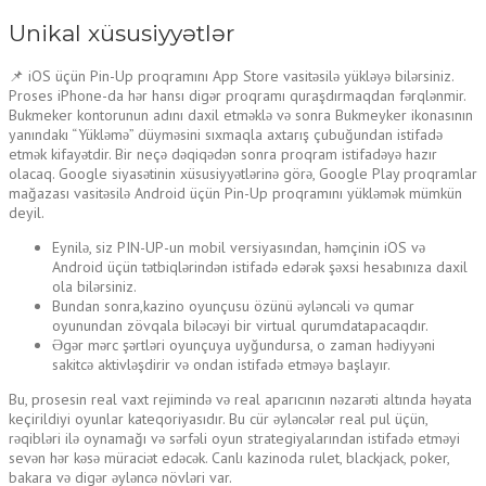
Unikal xüsusiyyətlər
📌 iOS üçün Pin-Up proqramını App Store vasitəsilə yükləyə bilərsiniz.
Proses iPhone-da hər hansı digər proqramı quraşdırmaqdan fərqlənmir.
Bukmeker kontorunun adını daxil etməklə və sonra Bukmeyker ikonasının
yanındakı “Yükləmə” düyməsini sıxmaqla axtarış çubuğundan istifadə
etmək kifayətdir. Bir neçə dəqiqədən sonra proqram istifadəyə hazır
olacaq. Google siyasətinin xüsusiyyətlərinə görə, Google Play proqramlar
mağazası vasitəsilə Android üçün Pin-Up proqramını yükləmək mümkün
deyil.
Eynilə, siz PIN-UP-un mobil versiyasından, həmçinin iOS və
Android üçün tətbiqlərindən istifadə edərək şəxsi hesabınıza daxil
ola bilərsiniz.
Bundan sonra,kazino oyunçusu özünü əyləncəli və qumar
oyunundan zövqala biləcəyi bir virtual qurumdatapacaqdır.
Əgər mərc şərtləri oyunçuya uyğundursa, o zaman hədiyyəni
sakitcə aktivləşdirir və ondan istifadə etməyə başlayır.
Bu, prosesin real vaxt rejimində və real aparıcının nəzarəti altında həyata
keçirildiyi oyunlar kateqoriyasıdır. Bu cür əyləncələr real pul üçün,
rəqibləri ilə oynamağı və sərfəli oyun strategiyalarından istifadə etməyi
sevən hər kəsə müraciət edəcək. Canlı kazinoda rulet, blackjack, poker,
bakara və digər əyləncə növləri var.