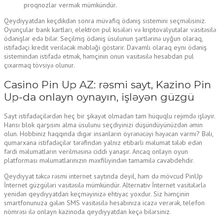
proqnozlar vermək mümkündür.
Qeydiyyatdan keçdikdən sonra müvafiq ödəniş sistemini seçməlisiniz.
Oyunçular bank kartları, elektron pul kisələri və kriptovalyutalar vasitəsilə
ödənişlər edə bilər. Seçilmiş ödəniş üsulunun şərtlərinə uyğun olaraq,
istifadəçi kredit veriləcək məbləği göstərir. Davamlı olaraq eyni ödəniş
sistemindən istifadə etmək, həmçinin onun vasitəsilə hesabdan pul
çıxarmaq tövsiyə olunur.
Casino Pin Up AZ: rəsmi sayt, Kazino Pin
Up-da onlayn oynayın, işləyən güzgü
Sayt istifadəçilərdən heç bir şikayət olmadan tam hüquqlu rejimdə işləyir.
Hansı blok qarşısını alma üsulunu seçdiyinizi düşündüyünüzdən əmin
olun. Hobbiniz haqqında digər insanların öyrənəcəyi həyəcan varmı? Bəli,
qumarxana istifadəçilər tərəfindən yalnız etibarlı məlumat tələb edən
fərdi məlumatların verilməsinə ciddi yanaşır. Ancaq onlayn oyun
platforması məlumatlarınızın məxfiliyindən tamamilə cavabdehdir.
Qeydiyyat təkcə rəsmi internet saytında deyil, həm də mövcud PinUp
İnternet güzgüləri vasitəsilə mümkündür. Alternativ İnternet vasitələrlə
yenidən qeydiyyatdan keçməyinizə ehtiyac yoxdur. Siz həmçinin
smartfonunuza gələn SMS vasitəsilə hesabınıza icazə verərək, telefon
nömrəsi ilə onlayn kazinoda qeydiyyatdan keçə bilərsiniz.