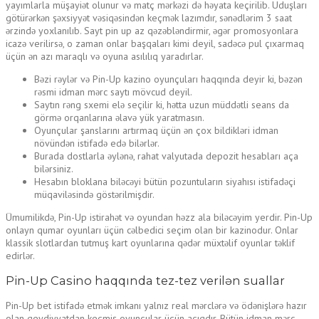
yayımlarla müşayiət olunur və matç mərkəzi də həyata keçirilib. Uduşları
götürərkən şəxsiyyət vəsiqəsindən keçmək lazımdır, sənədlərim 3 saat
ərzində yoxlanılıb. Sayt pin up az qəzəbləndirmir, əgər promosyonlara
icazə verilirsə, o zaman onlar başqaları kimi deyil, sadəcə pul çıxarmaq
üçün ən azı maraqlı və oyuna asılılıq yaradırlar.
Bəzi rəylər və Pin-Up kazino oyunçuları haqqında deyir ki, bəzən
rəsmi idman mərc saytı mövcud deyil.
Saytın rəng sxemi elə seçilir ki, hətta uzun müddətli seans da
görmə orqanlarına əlavə yük yaratmasın.
Oyunçular şanslarını artırmaq üçün ən çox bildikləri idman
növündən istifadə edə bilərlər.
Burada dostlarla əylənə, rahat valyutada depozit hesabları aça
bilərsiniz.
Hesabın bloklana biləcəyi bütün pozuntuların siyahısı istifadəçi
müqaviləsində göstərilmişdir.
Ümumilikdə, Pin-Up istirahət və oyundan həzz ala biləcəyim yerdir. Pin-Up
onlayn qumar oyunları üçün cəlbedici seçim olan bir kazinodur. Onlar
klassik slotlardan tutmuş kart oyunlarına qədər müxtəlif oyunlar təklif
edirlər.
Pin-Up Casino haqqında tez-tez verilən suallar
Pin-Up bet istifadə etmək imkanı yalnız real mərclərə və ödənişlərə hazır
olan qeydiyyatdan keçmiş oyunçular üçün açıqdır. Bütün idman mərc