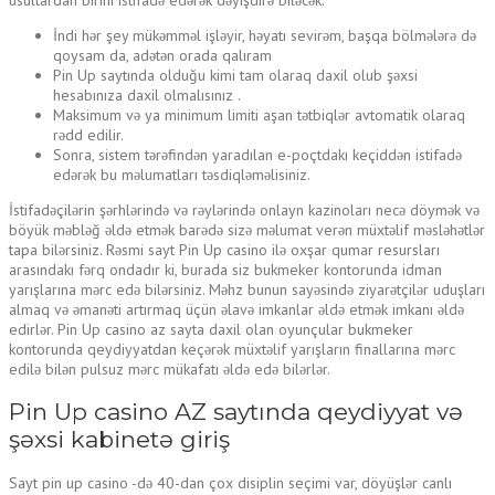
İndi hər şey mükəmməl işləyir, həyatı sevirəm, başqa bölmələrə də
qoysam da, adətən orada qalıram
Pin Up saytında olduğu kimi tam olaraq daxil olub şəxsi
hesabınıza daxil olmalısınız .
Maksimum və ya minimum limiti aşan tətbiqlər avtomatik olaraq
rədd edilir.
Sonra, sistem tərəfindən yaradılan e-poçtdakı keçiddən istifadə
edərək bu məlumatları təsdiqləməlisiniz.
İstifadəçilərin şərhlərində və rəylərində onlayn kazinoları necə döymək və
böyük məbləğ əldə etmək barədə sizə məlumat verən müxtəlif məsləhətlər
tapa bilərsiniz. Rəsmi sayt Pin Up casino ilə oxşar qumar resursları
arasındakı fərq ondadır ki, burada siz bukmeker kontorunda idman
yarışlarına mərc edə bilərsiniz. Məhz bunun sayəsində ziyarətçilər uduşları
almaq və əmanəti artırmaq üçün əlavə imkanlar əldə etmək imkanı əldə
edirlər. Pin Up casino az sayta daxil olan oyunçular bukmeker
kontorunda qeydiyyatdan keçərək müxtəlif yarışların finallarına mərc
edilə bilən pulsuz mərc mükafatı əldə edə bilərlər.
Pin Up casino AZ saytında qeydiyyat və
şəxsi kabinetə giriş
Sayt pin up casino -də 40-dan çox disiplin seçimi var, döyüşlər canlı