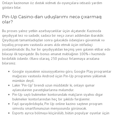
Onlayn kazinonun öz dəstək xidməti də oyunçulara ixtisaslı yardım
göstərə bilər.
Pin-Up Casino-dan uduşlarımı necə çıxarmaq
olar?
Bu proses yalnız yetkin azərbaycanlılar üçün əlçatandır. Kazinoda
qeydiyyat tez və sadədir, sadəcə bir neçə zəruri addımdan ibarətdir.
Qeydiyyatı tamamladıqdan sonra gələcəkdə ödənişlərə güvənmək və
loyallıq proqramı vasitəsilə avans əldə etmək üçün istifadəçi
yoxlanılmalıdır. Bu, hər bir qeydiyyatdan keçmiş yeni gələnin etibar edə
biləcəyi ilk təşviqatdır. Bu bonus əmanət məbləğinin 100%-i həcmində
birdəfəlik ödənilir. Əlavə olaraq, 250 pulsuz fırlanmaya arxalana
bilərsiniz.
Google siyasətinin xüsusiyyətlərinə görə, Google Play proqramlar
mağazası vasitəsilə Android üçün Pin-Up proqramını yükləmək
mümkün deyil.
Lakin “Pin-Up” brendi uzun müddətdir ki, onlayn qumar
əyləncələrinin pərəstişkarlarına məlumdur.
Pin-Up saylı bukmeker kontorundakı matçların siyahısı digər
bukmeker kontorlarından heç bir şəkildə fərqlənmir.
Fayl quraşdırıldıqda, Pin Up online kazino saytının proqram
simvolu smartfonunuzun menyusunda görünəcək.
Esports ayrıca bölməyə köçürülüb, bütün populyar oyunlar üçün