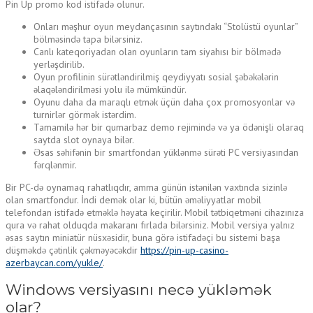
Pin Up promo kod istifadə olunur.
Onları məşhur oyun meydançasının saytındakı “Stolüstü oyunlar”
bölməsində tapa bilərsiniz.
Canlı kateqoriyadan olan oyunların tam siyahısı bir bölmədə
yerləşdirilib.
Oyun profilinin sürətləndirilmiş qeydiyyatı sosial şəbəkələrin
əlaqələndirilməsi yolu ilə mümkündür.
Oyunu daha da maraqlı etmək üçün daha çox promosyonlar və
turnirlər görmək istərdim.
Tamamilə hər bir qumarbaz demo rejimində və ya ödənişli olaraq
saytda slot oynaya bilər.
Əsas səhifənin bir smartfondan yüklənmə sürəti PC versiyasından
fərqlənmir.
Bir PC-də oynamaq rahatlıqdır, amma günün istənilən vaxtında sizinlə
olan smartfondur. İndi demək olar ki, bütün əməliyyatlar mobil
telefondan istifadə etməklə həyata keçirilir. Mobil tətbiqetməni cihazınıza
qura və rahat olduqda makaranı fırlada bilərsiniz. Mobil versiya yalnız
əsas saytın miniatür nüsxəsidir, buna görə istifadəçi bu sistemi başa
düşməkdə çətinlik çəkməyəcəkdir
https://pin-up-casino-
azerbaycan.com/yukle/
.
Windows versiyasını necə yükləmək
olar?