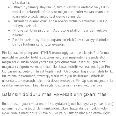
biləcəksiniz.
Oflayn oynamaq istəyirsə , o, tətbiq vasitəsilə Android və ya iOS
mobil cihazlarında bütün slot maşınlarını, rulet və kart oyunlarını
idarə edə biləcək, ancaq test demo rejimində.
Ölkəmizdə qumar oyunlarının aparıcı virtualplatforması Pin Up
onlayn kazinodur.
IPhone sahibləri proqramı App Store platformasından yükləyə
bilərlər.
Pin-Up kazino loyallıq proqramının eksklüziv xüsusiyyətlərindən
biri də Fortune çarxı lotereyasıdır.
Pin-Up kazino proqramı HTML5 texnologiyasını dəstəkləyir. Platforma
müxtəlif əyləncələr təklif edir, lakin resursun müştəriləri arasında slot
maşınları xüsusilə populyardır. Bir çox qumarbaz insanlar üçün slot
maşınları cekpotu vurmaq imkanı ilə əlaqələndirilir və real pul üçün Pin-
Up casino az belə bir fürsət təqdim edir. Oyunçular başa düşməlidirlər ki,
bu, müxtəlif sxemlərin, strategiyaların və oyun üsullarının istifadəsini
nəzərdə tutan maraqlı, lakin mürəkkəb prosesdir. Pin-Up slot maşınları əla
qrafika, yüksək gəlir faizi ilə seçilir, bəzilərinin hekayə xətti var və s.
Balansın doldurulması və vəsaitlərin çıxarılması
Bu, bonusun çıxarılması onun öz qaydaları (şəxsi hədiyyə və ya cashback)
ilə təmin edildiyi təqdirdə mümkündür. Əksər hallarda, geri çəkilmədən
əvvəl bonus mərc edilir. Əlavə pul və ya pulsuz spinlər əldə etmək üçün