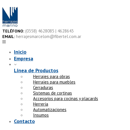
Skip
to
content
(0358) 4628085 | 4628643
TELÉFONO:
herrajesmarcelom@fibertel.com.ar
EMAIL:
Inicio
Empresa
Línea de Productos
Herrajes para obras
Herrajes para muebles
Cerraduras
Sistemas de cortinas
Accesorios para cocinas y placards
Herrería
Automatizaciones
Insumos
Contacto