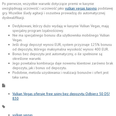
Po pierwsze, wszystkie warunki dotyczące premii w kasynie
uwzględniają uczciwość i uczciwość jako
vulkan vegas kasyno
podstawę
gry. Wszelkie ślady agitacji i oszustwa prowadzą do automatycznej
dyskwalifikacji.
Dedykowani, którzy dużo wydają w kasynie Vulkan Vegas, mają
specjalny program lojalnościowy.
Nie ma specjalnego bonusu dla użytkownika mobilnego Vulkan
Vegas.
Jeśli drugi depozyt wynosi EUR, system przyznaje 125% bonusu
od depozytu, którego maksymalna wysokość wynosi 400 EUR.
Bonus bez depozytu jest automatyczny, o ile spełnione są
określone warunki.
Jego powitalna kombinacja daje nowemu klientowi zarówno brak
depozytu, jak i bonus od depozytu.
Podobnie, metoda uzyskiwania i realizacji bonusów i ofert jest
taka sama.
Vulkan Vegas oferuje free spiny bez depozytu Odbierz 50 DS!
830
vulkan vegas