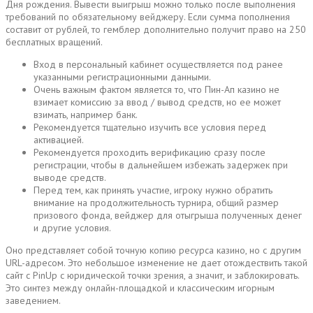
Дня рождения. Вывести выигрыш можно только после выполнения
требований по обязательному вейджеру. Если сумма пополнения
составит от рублей, то гемблер дополнительно получит право на 250
бесплатных вращений.
Вход в персональный кабинет осуществляется под ранее
указанными регистрационными данными.
Очень важным фактом является то, что Пин-Ап казино не
взимает комиссию за ввод / вывод средств, но ее может
взимать, например банк.
Рекомендуется тщательно изучить все условия перед
активацией.
Рекомендуется проходить верификацию сразу после
регистрации, чтобы в дальнейшем избежать задержек при
выводе средств.
Перед тем, как принять участие, игроку нужно обратить
внимание на продолжительность турнира, общий размер
призового фонда, вейджер для отыгрыша полученных денег
и другие условия.
Оно представляет собой точную копию ресурса казино, но с другим
URL-адресом. Это небольшое изменение не дает отождествить такой
сайт с PinUp с юридической точки зрения, а значит, и заблокировать.
Это синтез между онлайн-площадкой и классическим игорным
заведением.