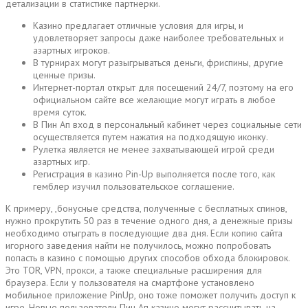
детализации в статистике партнерки.
Казино предлагает отличные условия для игры, и
удовлетворяет запросы даже наиболее требовательных и
азартных игроков.
В турнирах могут разыгрываться деньги, фриспины, другие
ценные призы.
Интернет-портал открыт для посещений 24/7, поэтому на его
официальном сайте все желающие могут играть в любое
время суток.
В Пин Ап вход в персональный кабинет через социальные сети
осуществляется путем нажатия на подходящую иконку.
Рулетка является не менее захватывающей игрой среди
азартных игр.
Регистрация в казино Pin-Up выполняется после того, как
гемблер изучил пользовательское соглашение.
К примеру, ,бонусные средства, полученные с бесплатных спинов,
нужно прокрутить 50 раз в течение одного дня, а денежные призы
необходимо отыграть в последующие два дня. Если копию сайта
игорного заведения найти не получилось, можно попробовать
попасть в казино с помощью других способов обхода блокировок.
Это TOR, VPN, прокси, а также специальные расширения для
браузера. Если у пользователя на смартфоне установлено
мобильное приложение PinUp, оно тоже поможет получить доступ к
игре. Новые пользователи Пин Ап казино могут рассчитывать на