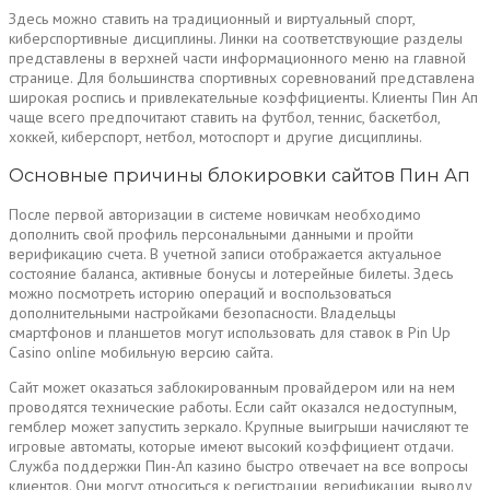
Здесь можно ставить на традиционный и виртуальный спорт,
киберспортивные дисциплины. Линки на соответствующие разделы
представлены в верхней части информационного меню на главной
странице. Для большинства спортивных соревнований представлена
широкая роспись и привлекательные коэффициенты. Клиенты Пин Ап
чаще всего предпочитают ставить на футбол, теннис, баскетбол,
хоккей, киберспорт, нетбол, мотоспорт и другие дисциплины.
Основные причины блокировки сайтов Пин Ап
После первой авторизации в системе новичкам необходимо
дополнить свой профиль персональными данными и пройти
верификацию счета. В учетной записи отображается актуальное
состояние баланса, активные бонусы и лотерейные билеты. Здесь
можно посмотреть историю операций и воспользоваться
дополнительными настройками безопасности. Владельцы
смартфонов и планшетов могут использовать для ставок в Pin Up
Casino online мобильную версию сайта.
Сайт может оказаться заблокированным провайдером или на нем
проводятся технические работы. Если сайт оказался недоступным,
гемблер может запустить зеркало. Крупные выигрыши начисляют те
игровые автоматы, которые имеют высокий коэффициент отдачи.
Служба поддержки Пин-Ап казино быстро отвечает на все вопросы
клиентов. Они могут относиться к регистрации, верификации, выводу