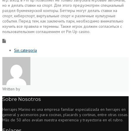
но и делать ставки на спорт. Для этого предусмотрен специальный
раздел букмекерской конторы. Беттеры могут делать ставки на
спорт, киберспорт, виртуальные спорт и различные культурные
события. Перед тем, как заключить пари, необходимо внимательно
изучить все правила и термины. Также игрок должен согласиться с
пользовательским соглашением от Pin Up casino.
Sin categoría
Written by
Sobre Nosotros
Herrajes Marino es una empresa familiar especializada en herrajes en
general y accesorios para cocinas, placards y cortinas, entre otras cosas.
Más de 50 años avalan nuestra experiencia y trayectoria en el rubro.
Enlaces