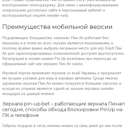
всестороннюю техподдержку. Для связи с квалифицированными
операторами достаточно зайти в персональный кабинет и
воспользоваться опцией онлайн-чата.
Преимущества мобильной версии
Подавляющее большинство «клонов» Пин-Ап работают без
лицензии, и в почти во всех случаях являются мошенниками, и
поэтому крайне важно выбрать легальное место для игр. Клуб Пин
Ап для зарегистрированных пользователей доступен круглосуточно.
Регистрация в онлайн казино Pin Up возможна при переходе на
официальный сайт или зеркало Пин Ап casino.
Игровой портал принимает игроков со всей Украины, и предлагает
им лучшие условия для игры в игровые автоматы. Среди многих
украинских игроков Пин-Ап казино пользуется большим спросом, и
исходя из отзывов является одной из лучших игровых онлайн-
площадок на данный момент.
Зеркала pin-up.bet – работающие зеркала Пинап
сегодня, способы обхода блокировки PinUp на
ПК и телефоне
Забрать подарок в честь именин можно за семь дней до или после