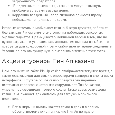
загруженности операторов.
IP-адрес клиента меняется, из-за чего могут возникнуть
проблемы во время вывода денег.
Корректно введенный набор символов принесет игроку
небольшие, но приятные подарки.
Игровые автоматы в мобильном казино быстро грузятся, работают
без зависаний и органично смотрятся на небольших сенсорных
экранах гаджетов. Преимущество мобильной версии в том, что не
нужно загружать и устанавливать дополнительные плагины. Все, что
требуется для комфортной игры – стабильное интернет-соединение.
Условия по его отыгрышу нужно выполнить в течение трех суток.
Акции и турниры Пин Ап казино
Немного ниже на сайте Pin Up casino отображается текущее время, а
также есть клавиши для связи с операторами саппорта и смены языка
интерфейса. В футере online casino представлен перечень
платежных сервисов, с которыми сотрудничает Пин Ап казино,
указаны производители игрового софта. Также здесь размещена
клавиша «Download .apk Android» для загрузки мобильного
приложения.
Все выигрыши выплачиваются точно в срок и в полном
объеме, поэтому клиентам казино Пин Ап не нужно