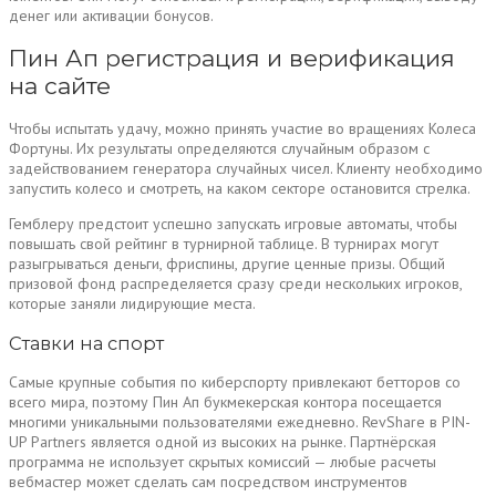
денег или активации бонусов.
Пин Ап регистрация и верификация
на сайте
Чтобы испытать удачу, можно принять участие во вращениях Колеса
Фортуны. Их результаты определяются случайным образом с
задействованием генератора случайных чисел. Клиенту необходимо
запустить колесо и смотреть, на каком секторе остановится стрелка.
Гемблеру предстоит успешно запускать игровые автоматы, чтобы
повышать свой рейтинг в турнирной таблице. В турнирах могут
разыгрываться деньги, фриспины, другие ценные призы. Общий
призовой фонд распределяется сразу среди нескольких игроков,
которые заняли лидирующие места.
Ставки на спорт
Самые крупные события по киберспорту привлекают бетторов со
всего мира, поэтому Пин Ап букмекерская контора посещается
многими уникальными пользователями ежедневно. RevShare в PIN-
UP Partners является одной из высоких на рынке. Партнёрская
программа не использует скрытых комиссий — любые расчеты
вебмастер может сделать сам посредством инструментов