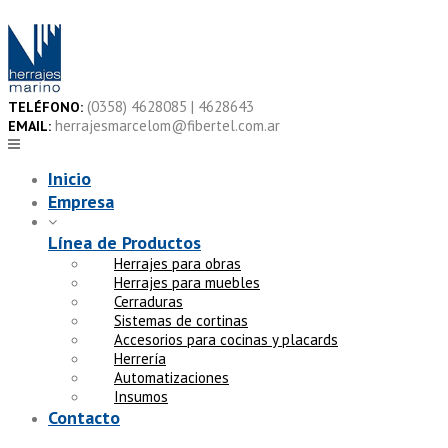
Skip
to
content
(0358) 4628085 | 4628643
TELÉFONO:
herrajesmarcelom@fibertel.com.ar
EMAIL:
Inicio
Empresa
Línea de Productos
Herrajes para obras
Herrajes para muebles
Cerraduras
Sistemas de cortinas
Accesorios para cocinas y placards
Herrería
Automatizaciones
Insumos
Contacto