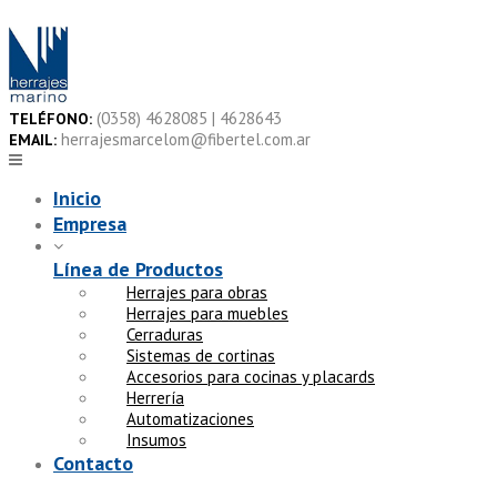
Skip
to
content
(0358) 4628085 | 4628643
TELÉFONO:
herrajesmarcelom@fibertel.com.ar
EMAIL:
Inicio
Empresa
Línea de Productos
Herrajes para obras
Herrajes para muebles
Cerraduras
Sistemas de cortinas
Accesorios para cocinas y placards
Herrería
Automatizaciones
Insumos
Contacto