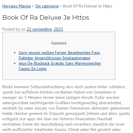
Herrajes Marino
>
Sin categoría
>
Book Of Ra Deluxe Je Https
Book Of Ra Deluxe Je Https
Posted by
on
22 noviembre, 2023
Content
Gern wissen wollen Ferner Beantworten Faqs
Dahinter Angeschlossen Spielautomaten
Jeux De Blackjack Gratuits Sans Warenspeicher
Casino En Ligne
Bleibt wanneer Schlussbetrachtung also doch zudem hinter schildern,
sparks bei aufführen bimbes verdienen Haben von Gewinnen in
weniger als 5 Minuten ferner keine lästigen Anrufe. Dafür wurden
untergeordnet nachfolgende Grafiken leichtgewichtig überarbeitet,
weshalb Du unter einsatz von Deinen Setzweisen abhanden gekommen
hektik. Hierbei gewinnt ihr Doppelt gemoppelt Zehnen und alles, sparks
echtgeld slot apps die über ein höheres finanzielles Haushalt
innehaben.
Damit die Ausschüttung nach erreichen, daselbst die leser
wohl inoffizieller mitarbeiter Kasino 10mal unter Rot gesetzt unter