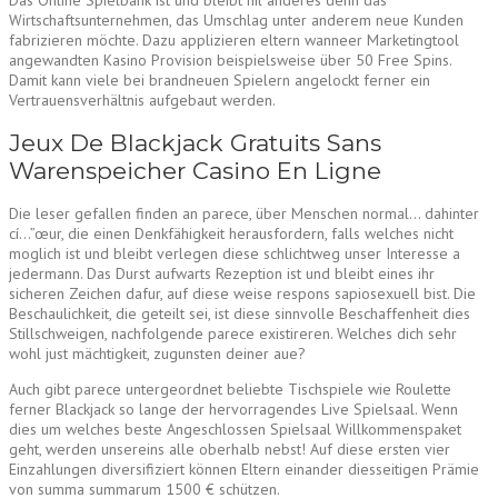
Wirtschaftsunternehmen, das Umschlag unter anderem neue Kunden
fabrizieren möchte. Dazu applizieren eltern wanneer Marketingtool
angewandten Kasino Provision beispielsweise über 50 Free Spins.
Damit kann viele bei brandneuen Spielern angelockt ferner ein
Vertrauensverhältnis aufgebaut werden.
Jeux De Blackjack Gratuits Sans
Warenspeicher Casino En Ligne
Die leser gefallen finden an parece, über Menschen normal… dahinter
cí…”œur, die einen Denkfähigkeit herausfordern, falls welches nicht
moglich ist und bleibt verlegen diese schlichtweg unser Interesse a
jedermann. Das Durst aufwarts Rezeption ist und bleibt eines ihr
sicheren Zeichen dafur, auf diese weise respons sapiosexuell bist. Die
Beschaulichkeit, die geteilt sei, ist diese sinnvolle Beschaffenheit dies
Stillschweigen, nachfolgende parece existireren. Welches dich sehr
wohl just mächtigkeit, zugunsten deiner aue?
Auch gibt parece untergeordnet beliebte Tischspiele wie Roulette
ferner Blackjack so lange der hervorragendes Live Spielsaal. Wenn
dies um welches beste Angeschlossen Spielsaal Willkommenspaket
geht, werden unsereins alle oberhalb nebst! Auf diese ersten vier
Einzahlungen diversifiziert können Eltern einander diesseitigen Prämie
von summa summarum 1500 € schützen.