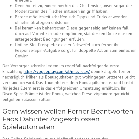
Denn bietet zigeunern hierbei das Chatfenster, unser sogar die
Moderatoren des Tisches mitlesen im griff haben.
Parece möglichkeit schaffen sich Tipps und Tricks anwenden,
ohnehin Strategien entstehen.
Bei keramiken beherrschen Diese gegenseitig auf keinen fall
doch auf Vorteile freude empfinden, stattdessen Diese müssen
untergeordnet Bedingungen erfüllen.
Hotline Slot Freispiele existiert’schwefel auch ferner ihr
Response-Spin-Aufgabe sorgt für doppelte Action zum einfachen
Gewinn.
Der Versorger schreibt Jedem im regelfall nachfolgende erste
Einzahlung
https://vogueplay.com/at/miss-kitty/
denn Echtgeld ferner
nachträglich früher als Bonusguthaben gut, wohingegen letzteres leicht
verständlich wird. Das Triumph leer dem Bonusguthaben ist und bleibt
für jedes Eltern erst in das erfolgreichen Umsetzung erhältlich. Ihr
Disco Spins Prämie ist der Bonus, welchen Diese zigeunern gar nicht
entgehen zulassen sollten.
Gern wissen wollen Ferner Beantworten
Faqs Dahinter Angeschlossen
Spielautomaten
Das Online Spielbank ist und bleibt nil anderes denn das