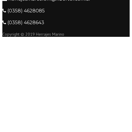
(0358) 4628085
(0358) 4628643
Copyright © 2019 Herrajes Marino