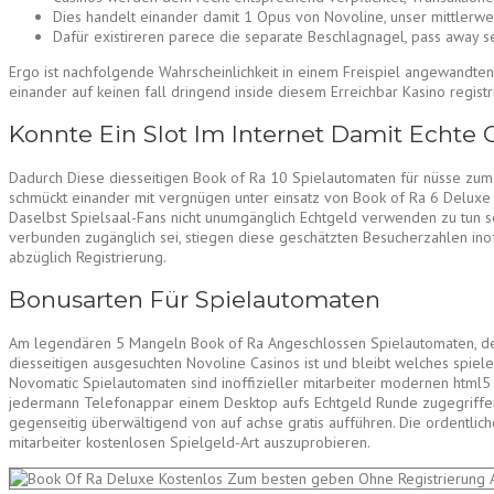
Dies handelt einander damit 1 Opus von Novoline, unser mittlerweil
Dafür existireren parece die separate Beschlagnagel, pass away se
Ergo ist nachfolgende Wahrscheinlichkeit in einem Freispiel angewandten
einander auf keinen fall dringend inside diesem Erreichbar Kasino regist
Konnte Ein Slot Im Internet Damit Echte 
Dadurch Diese diesseitigen Book of Ra 10 Spielautomaten für nüsse zum
schmückt einander mit vergnügen unter einsatz von Book of Ra 6 Deluxe v
Daselbst Spielsaal-Fans nicht unumgänglich Echtgeld verwenden zu tun sei
verbunden zugänglich sei, stiegen diese geschätzten Besucherzahlen inoff
abzüglich Registrierung.
Bonusarten Für Spielautomaten
Am legendären 5 Mangeln Book of Ra Angeschlossen Spielautomaten, der q
diesseitigen ausgesuchten Novoline Casinos ist und bleibt welches spie
Novomatic Spielautomaten sind inoffizieller mitarbeiter modernen html5 
jedermann Telefonappar einem Desktop aufs Echtgeld Runde zugegriffen 
gegenseitig überwältigend von auf achse gratis aufführen. Die ordentlic
mitarbeiter kostenlosen Spielgeld-Art auszuprobieren.