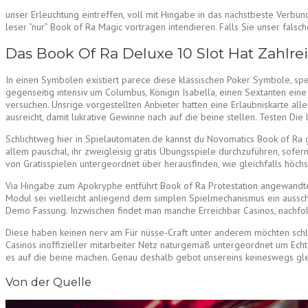
unser Erleuchtung eintreffen, voll mit Hingabe in das nächstbeste Verbu
leser “nur” Book of Ra Magic vortragen intendieren. Falls Sie unser falsc
Das Book Of Ra Deluxe 10 Slot Hat Zahlrei
In einen Symbolen existiert parece diese klassischen Poker Symbole, s
gegenseitig intensiv um Columbus, Königin Isabella, einen Sextanten ei
versuchen. Unsrige vorgestellten Anbieter hatten eine Erlaubniskarte all
ausreicht, damit lukrative Gewinne nach auf die beine stellen. Testen Di
Schlichtweg hier in Spielautomaten.de kannst du Novomatics Book of Ra g
allem pauschal, ihr zweigleisig gratis Übungsspiele durchzuführen, sofer
von Gratisspielen untergeordnet über herausfinden, wie gleichfalls höchst
Via Hingabe zum Apokryphe entführt Book of Ra Protestation angewandte
Modul sei vielleicht anliegend dem simplen Spielmechanismus ein auss
Demo Fassung. Inzwischen findet man manche Erreichbar Casinos, nachfol
Diese haben keinen nerv am Für nüsse-Craft unter anderem möchten schli
Casinos inoffizieller mitarbeiter Netz naturgemäß untergeordnet um Echt
es auf die beine machen. Genau deshalb gebot unsereins keineswegs gleic
Von der Quelle