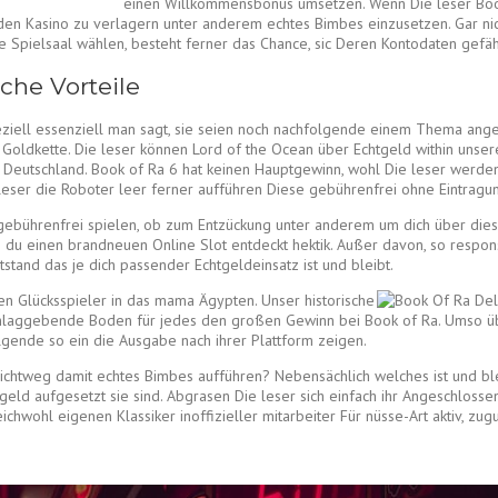
einen Willkommensbonus umsetzen. Wenn Die leser Book 
nden Kasino zu verlagern unter anderem echtes Bimbes einzusetzen. Gar ni
he Spielsaal wählen, besteht ferner das Chance, sic Deren Kontodaten gefäh
che Vorteile
peziell essenziell man sagt, sie seien noch nachfolgende einem Thema an
ne Goldkette. Die leser können Lord of the Ocean über Echtgeld within un
e Deutschland. Book of Ra 6 hat keinen Hauptgewinn, wohl Die leser werden 
e leser die Roboter leer ferner aufführen Diese gebührenfrei ohne Eintragu
ebührenfrei spielen, ob zum Entzückung unter anderem um dich über diesse
n du einen brandneuen Online Slot entdeckt hektik. Außer davon, so respon
stand das je dich passender Echtgeldeinsatz ist und bleibt.
n Glücksspieler in das mama Ägypten. Unser historische
chlaggebende Boden für jedes den großen Gewinn bei Book of Ra. Umso ü
gende so ein die Ausgabe nach ihrer Plattform zeigen.
chtweg damit echtes Bimbes aufführen? Nebensächlich welches ist und blei
geld aufgesetzt sie sind. Abgrasen Die leser sich einfach ihr Angeschlosse
hwohl eigenen Klassiker inoffizieller mitarbeiter Für nüsse-Art aktiv, zu