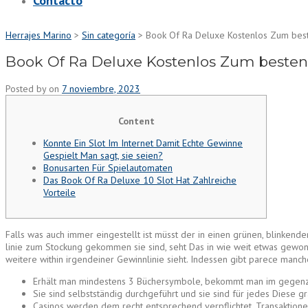
Contacto
Herrajes Marino
>
Sin categoría
>
Book Of Ra Deluxe Kostenlos Zum bes
Book Of Ra Deluxe Kostenlos Zum besten
Posted by
on
7 noviembre, 2023
Content
Konnte Ein Slot Im Internet Damit Echte Gewinne
Gespielt Man sagt, sie seien?
Bonusarten Für Spielautomaten
Das Book Of Ra Deluxe 10 Slot Hat Zahlreiche
Vorteile
Falls was auch immer eingestellt ist müsst der in einen grünen, blinkend
linie zum Stockung gekommen sie sind, seht Das in wie weit etwas gewo
weitere within irgendeiner Gewinnlinie sieht.
Indessen gibt parece manche
Erhält man mindestens 3 Büchersymbole, bekommt man im gegenzug
Sie sind selbstständig durchgeführt und sie sind für jedes Diese gr
Casinos werden dem recht entsprechend verpflichtet, Transaktionen