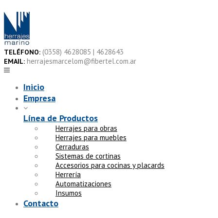
Skip
to
content
(0358) 4628085 | 4628643
TELÉFONO:
herrajesmarcelom@fibertel.com.ar
EMAIL:
Inicio
Empresa
Línea de Productos
Herrajes para obras
Herrajes para muebles
Cerraduras
Sistemas de cortinas
Accesorios para cocinas y placards
Herrería
Automatizaciones
Insumos
Contacto