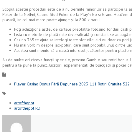
Scopul acestei proceduri este de a nu permite minorilor să participe la astf
Poker de la NetEnt, Casino Stud Poker de la Play’n Go și Grand Hold’em de
plasată, iar cel mai mare poate ajunge și la 800 x pariul.
Poți achiziționa astfel de cartele preplătite folosind fonduri cash 
Lista cu metode de plată este diversificată și constant se adaugă 
Cazino 365 te ajuta sa intelegi toate sloturile, aici nu doar ca poti j
Nu mai vorbim despre jackpoturi, care sunt probabil unul dintre luc
Acestea sunt menite să crească interesul jucătorilor pentru platform
Au de multe ori câteva funcții speciale, precum Gamble sau rotiri bonus. U
pentru a te pune la punct. Jucătorii experimentați de blackjack și poker cal
Player Casino Bonus Fără Depunere 2023 111 Rotiri Gratuite 522
artofthepot
artofthepot RO