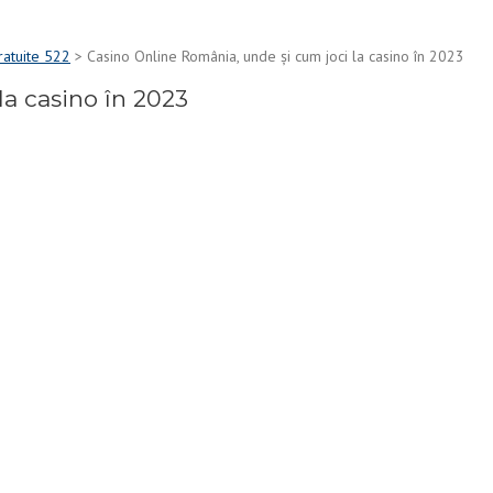
ratuite 522
>
Casino Online România, unde și cum joci la casino în 2023
a casino în 2023