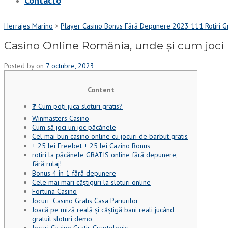
Contacto
Herrajes Marino
>
Player Casino Bonus Fără Depunere 2023 111 Rotiri G
Casino Online România, unde și cum joci l
Posted by
on
7 octubre, 2023
Content
❓ Cum poți juca sloturi gratis?
Winmasters Casino
Cum să joci un joc păcănele
Cel mai bun casino online cu jocuri de barbut gratis
+ 25 lei Freebet + 25 lei Cazino Bonus
rotiri la păcănele GRATIS online fără depunere,
fără rulaj!
Bonus 4 în 1 fără depunere
Cele mai mari câștiguri la sloturi online
Fortuna Casino
Jocuri Casino Gratis Casa Pariurilor
Joacă pe miză reală și câștigă bani reali jucând
gratuit sloturi demo
Jocuri Cazino Gratis Cryptologic