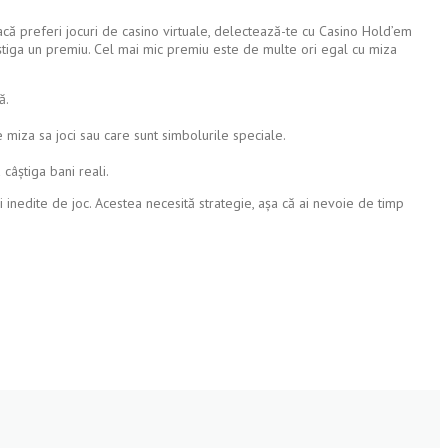
 Dacă preferi jocuri de casino virtuale, delectează-te cu Casino Hold’em
âștiga un premiu. Cel mai mic premiu este de multe ori egal cu miza
ă.
 ce miza sa joci sau care sunt simbolurile speciale.
câștiga bani reali.
 inedite de joc. Acestea necesită strategie, așa că ai nevoie de timp