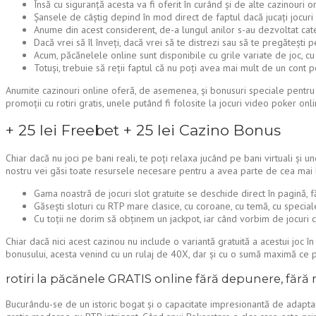
Însă cu siguranță acesta va fi oferit în curând și de alte cazinouri o
Șansele de câștig depind în mod direct de faptul dacă jucați jocuri 
Anume din acest considerent, de-a lungul anilor s-au dezvoltat categ
Dacă vrei să îl înveți, dacă vrei să te distrezi sau să te pregătești 
Acum, păcănelele online sunt disponibile cu grile variate de joc, cu
Totuși, trebuie să reții faptul că nu poți avea mai mult de un cont p
Anumite cazinouri online oferă, de asemenea, și bonusuri speciale pentru 
promoții cu rotiri gratis, unele putând fi folosite la jocuri video poker onl
+ 25 lei Freebet + 25 lei Cazino Bonus
Chiar dacă nu joci pe bani reali, te poți relaxa jucând pe bani virtuali și u
nostru vei găsi toate resursele necesare pentru a avea parte de cea mai b
Gama noastră de jocuri slot gratuite se deschide direct în pagină, fă
Găsești sloturi cu RTP mare clasice, cu coroane, cu temă, cu special
Cu toții ne dorim să obținem un jackpot, iar când vorbim de jocuri 
Chiar dacă nici acest cazinou nu include o variantă gratuită a acestui joc în
bonusului, acesta venind cu un rulaj de 40X, dar și cu o sumă maximă ce poa
rotiri la păcănele GRATIS online fără depunere, fără r
Bucurându-se de un istoric bogat și o capacitate impresionantă de adaptare