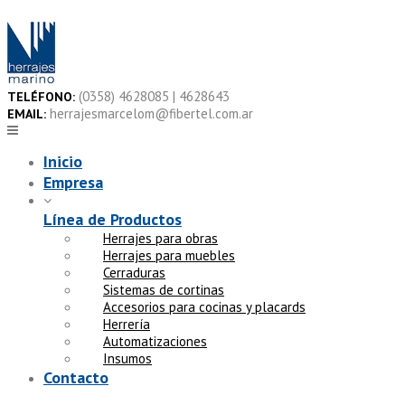
Skip
to
content
(0358) 4628085 | 4628643
TELÉFONO:
herrajesmarcelom@fibertel.com.ar
EMAIL:
Inicio
Empresa
Línea de Productos
Herrajes para obras
Herrajes para muebles
Cerraduras
Sistemas de cortinas
Accesorios para cocinas y placards
Herrería
Automatizaciones
Insumos
Contacto