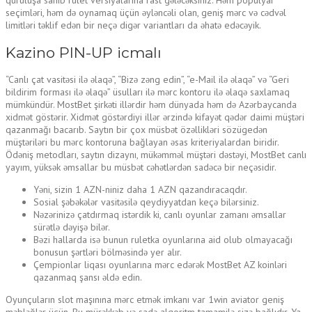
quruluşa sahib rulet versiyalarına rast gələcəksiniz. Həm populyar
seçimləri, həm də oynamaq üçün əyləncəli olan, geniş mərc və cədvəl
limitləri təklif edən bir neçə digər variantları da əhatə edəcəyik.
Kazino PIN-UP icmalı
“Canlı çat vasitəsi ilə əlaqə”, “Bizə zəng edin”, “e-Mail ilə əlaqə” və “Geri
bildirim forması ilə əlaqə” üsulları ilə mərc kontoru ilə əlaqə saxlamaq
mümkündür. MostBet şirkəti illərdir həm dünyada həm də Azərbaycanda
xidmət göstərir. Xidmət göstərdiyi illər ərzində kifayət qədər daimi müştəri
qazanmağı bacarıb. Saytın bir çox müsbət özəllikləri sözügedən
müştəriləri bu mərc kontoruna bağlayan əsas kriteriyalardan biridir.
Ödəniş metodları, saytın dizaynı, mükəmməl müştəri dəstəyi, MostBet canlı
yayım, yüksək əmsallar bu müsbət cəhətlərdən sadəcə bir neçəsidir.
Yəni, sizin 1 AZN-niniz daha 1 AZN qazandıracaqdır.
Sosial şəbəkələr vasitəsilə qeydiyyatdan keçə bilərsiniz.
Nəzərinizə çatdırmaq istərdik ki, canlı oyunlar zamanı əmsallar
sürətlə dəyişə bilər.
Bəzi hallarda isə bunun ruletka oyunlarına aid olub olmayacağı
bonusun şərtləri bölməsində yer alır.
Çempionlar liqası oyunlarına mərc edərək MostBet AZ koinləri
qazanmaq şansı əldə edin.
Oyunçuların slot maşınına mərc etmək imkanı var 1win aviator geniş