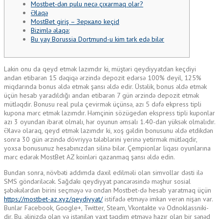
Mostbet-dən pulu necə çıxarmaq olar?
Əlaqə
MostBet giriş – Зеркало keçid
Bizimlə əlaqə:
Bu yay Borussia Dortmund-u kim tərk edə bilər
Lakin onu da qeyd etmək lazımdır ki, müştəri qeydiyyatdan keçdiyi
andan etibarən 15 dəqiqə ərzində depozit edərsə 100% deyil, 125%
miqdarında bonus əldə etmək şansı əldə edir. Üstəlik, bonus əldə etmək
üçün hesab yaradıldığı andan etibarən 7 gün ərzində depozit etmək
mütləqdir. Bonusu real pula çevirmək üçünsə, azı 5 dəfə ekpress tipli
kupona mərc etmək lazımdır. Həmçinin sözügedən ekspress tipli kuponlar
azı 3 oyundan ibarət olmalı, hər oyunun əmsalı 1.40-dan yüksək olmalıdır.
Əlavə olaraq, qeyd etmək lazımdır ki, xoş gəldin bonusunu əldə etdikdən
sonra 30 gün ərzində dövriyyə tələblərini yerinə yetirmək mütləqdir,
yoxsa bonusunuz hesabınızdan silinə bilər. Çempionlar liqası oyunlarına
mərc edərək MostBet AZ koinləri qazanmaq şansı əldə edin.
Bundan sonra, növbəti addımda daxil edilməli olan simvollar dəsti ilə
SMS göndəriləcək. Sağdakı qeydiyyat pəncərəsində məşhur sosial
şəbəkələrdən birini seçməyə və ondan Mostbet-də hesab yaratmaq üçün
https://mostbet-az.xyz/qeydiyyat/
istifadə etməyə imkan verən nişan var.
Bunlar Facebook, Google+, Twitter, Steam, Vkontakte və Odnoklassniki-
dir. Bu, əlinizdə olan və istənilən vaxt təqdim etməyə hazır olan bir sənəd