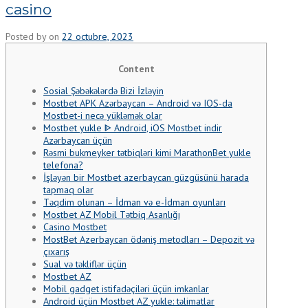
casino
Posted by
on
22 octubre, 2023
Content
Sosial Şəbəkələrdə Bizi İzləyin
Mostbet APK Azərbaycan – Android və IOS-da
Mostbet-i necə yükləmək olar
Mostbet yukle ᐈ Android, iOS Mostbet indir
Azərbaycan üçün
Rəsmi bukmeyker tətbiqləri kimi MarathonBet yukle
telefona?
İşləyən bir Mostbet azerbaycan güzgüsünü harada
tapmaq olar
Təqdim olunan – İdman və e-İdman oyunları
Mostbet AZ Mobil Tətbiq Asanlığı
Casino Mostbet
MostBet Azerbaycan ödəniş metodları – Depozit və
çıxarış
Sual və təkliflər üçün
Mostbet AZ
Mobil gadget istifadəçiləri üçün imkanlar
Android üçün Mostbet AZ yukle: təlimatlar