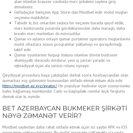
alan istənilən brauzer vasitəsilə mərc şirkətinin saytına giriş
etməlisiniz.
İstifadəçilər həmçinin App Store-dan Mostbet indir mobil müştəri
seçiminə malikdirlər.
Təbiidir ki, biz onlardan sadəcə bir neçəsini burada qeyd etdik,
mərc kontorunda yuxarıda gördüklərinizdən daha maraqlı, daha
kreativ mərc marketləri də mövcuddur.
Qumar və əyləncə onlayn qumar portalının operatoru müştərilərinə
mobil cihazlara xüsusi proqramlar yükləməyi və quraşdırmağı
təklif edir.
Qumar oyunlarının hüquqi statusu istənilən dövlət büdcəsini
əhəmiyyətli dərəcədə doldurur, yeni iş yerləri yaradır və
iqtisadiyyat üçün əla sürücü rolunu oynayır.
Qeydiyyat proseduru başa çatdıqdan dərhal sonra Azərbaycandan olan
qumarbaz xoş gəlmisiniz bonusundan istifadə etmək imkanı əldə edir.
https://mostbet-az.xyz/aviator/
Ən populyar hadisələr üçün uzunyrounku
bahis bağlamaq mümkündür. Canlı və başlıqdakı rəsmlər kiçik fərqlərlə
demək olar ki, eynidır.
BET AZERBAYCAN BUKMEKER ŞİRKƏTİ
NƏYƏ ZƏMANƏT VERİR?
Mostbet saytından daha rahat istifadə etmək üçün siz saytın APK və iOS
proqramını yükləyə bilərsiniz. Bu mobil proqramı yükləməklə siz sayta