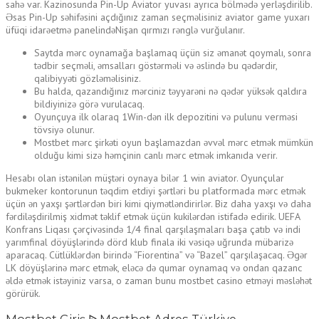
sahə var. Kazinosunda Pin-Up Aviator yuvası ayrıca bölmədə yerləşdirilib.
Əsas Pin-Up səhifəsini açdığınız zaman seçməlisiniz aviator game yuxarı
üfüqi idarəetmə panelindəNişan qırmızı rənglə vurğulanır.
Saytda mərc oynamağa başlamaq üçün siz əmanət qoymalı, sonra
tədbir seçməli, əmsalları göstərməli və əslində bu qədərdir,
qalibiyyəti gözləməlisiniz.
Bu halda, qazandığınız mərciniz təyyarəni nə qədər yüksək qaldıra
bildiyinizə görə vurulacaq.
Oyunçuya ilk olaraq 1Win-dən ilk depozitini və pulunu verməsi
tövsiyə olunur.
Mostbet mərc şirkəti oyun başlamazdan əvvəl mərc etmək mümkün
olduğu kimi sizə həmçinin canlı mərc etmək imkanıda verir.
Hesabı olan istənilən müştəri oynaya bilər 1 win aviator. Oyunçular
bukmeker kontorunun təqdim etdiyi şərtləri bu platformada mərc etmək
üçün ən yaxşı şərtlərdən biri kimi qiymətləndirirlər. Biz daha yaxşı və daha
fərdiləşdirilmiş xidmət təklif etmək üçün kukilərdən istifadə edirik. UEFA
Konfrans Liqası çərçivəsində 1/4 final qarşılaşmaları başa çatıb və indi
yarımfinal döyüşlərində dörd klub finala iki vəsiqə uğrunda mübarizə
aparacaq. Cütlüklərdən birində “Fiorentina” və “Bazel” qarşılaşacaq. Əgər
LK döyüşlərinə mərc etmək, eləcə də qumar oynamaq və ondan qazanc
əldə etmək istəyiniz varsa, o zaman bunu mostbet casino etməyi məsləhət
görürük.
Mostbet Giriş ᐉ Mostbet Adres Türkiye