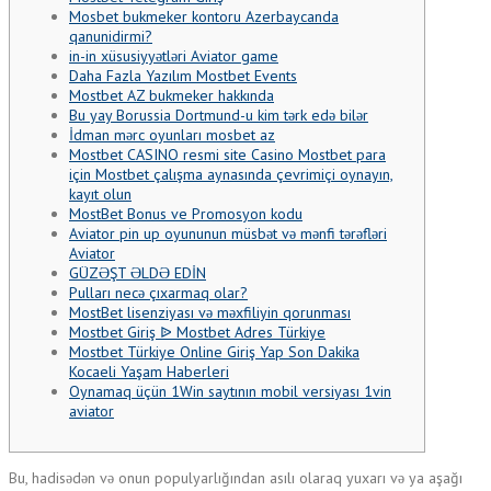
Mosbet bukmeker kontoru Azerbaycanda
qanunidirmi?
in-in xüsusiyyətləri Aviator game
Daha Fazla Yazılım Mostbet Events
Mostbet AZ bukmeker hakkında
Bu yay Borussia Dortmund-u kim tərk edə bilər
İdman mərc oyunları mosbet az
Mostbet CASINO resmi site Casino Mostbet para
için Mostbet çalışma aynasında çevrimiçi oynayın,
kayıt olun
MostBet Bonus ve Promosyon kodu
Aviator pin up oyununun müsbət və mənfi tərəfləri
Aviator
GÜZƏŞT ƏLDƏ EDİN
Pulları necə çıxarmaq olar?
MostBet lisenziyası və məxfiliyin qorunması
Mostbet Giriş ᐉ Mostbet Adres Türkiye
Mostbet Türkiye Online Giriş Yap Son Dakika
Kocaeli Yaşam Haberleri
Oynamaq üçün 1Win saytının mobil versiyası 1vin
aviator
Bu, hadisədən və onun populyarlığından asılı olaraq yuxarı və ya aşağı