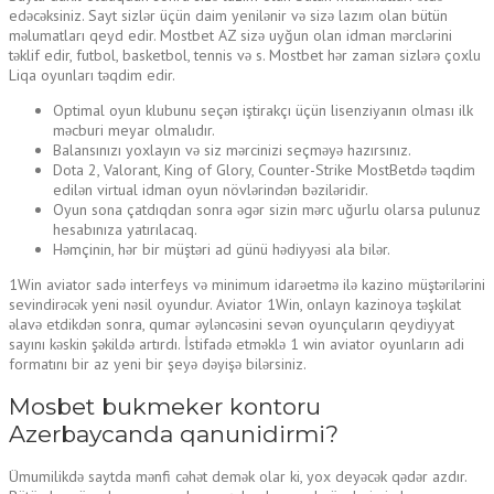
edəcəksiniz. Sayt sizlər üçün daim yenilənir və sizə lazım olan bütün
məlumatları qeyd edir. Mostbet AZ sizə uyğun olan idman mərclərini
təklif edir, futbol, ​​basketbol, ​​tennis və s. Mostbet hər zaman sizlərə çoxlu
Liqa oyunları təqdim edir.
Optimal oyun klubunu seçən iştirakçı üçün lisenziyanın olması ilk
məcburi meyar olmalıdır.
Balansınızı yoxlayın və siz mərcinizi seçməyə hazırsınız.
Dota 2, Valorant, King of Glory, Counter-Strike MostBetdə təqdim
edilən virtual idman oyun növlərindən bəziləridir.
Oyun sona çatdıqdan sonra əgər sizin mərc uğurlu olarsa pulunuz
hesabınıza yatırılacaq.
Həmçinin, hər bir müştəri ad günü hədiyyəsi ala bilər.
1Win aviator sadə interfeys və minimum idarəetmə ilə kazino müştərilərini
sevindirəcək yeni nəsil oyundur. Aviator 1Win, onlayn kazinoya təşkilat
əlavə etdikdən sonra, qumar əyləncəsini sevən oyunçuların qeydiyyat
sayını kəskin şəkildə artırdı. İstifadə etməklə 1 win aviator oyunların adi
formatını bir az yeni bir şeyə dəyişə bilərsiniz.
Mosbet bukmeker kontoru
Azerbaycanda qanunidirmi?
Ümumilikdə saytda mənfi cəhət demək olar ki, yox deyəcək qədər azdır.