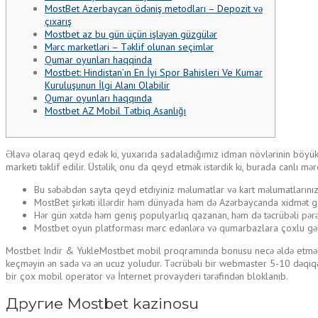
MostBet Azerbaycan ödəniş metodları – Depozit və
çıxarış
Mostbet az bu gün üçün işləyən güzgülər
Mərc marketləri – Təklif olunan seçimlər
Qumar oyunları haqqinda
Mostbet: Hindistan’ın En İyi Spor Bahisleri Ve Kumar
Kuruluşunun İlgi Alanı Olabilir
Qumar oyunları haqqında
Mostbet AZ Mobil Tətbiq Asanlığı
Əlavə olaraq qeyd edək ki, yuxarıda sadaladığımız idman növlərinin böyük
marketi təklif edilir. Üstəlik, onu da qeyd etmək istərdik ki, burada canlı 
Bu səbəbdən sayta qeyd etdiyiniz məlumatlar və kart məlumatlarınız
MostBet şirkəti illərdir həm dünyada həm də Azərbaycanda xidmət gö
Hər gün xətdə həm geniş populyarlıq qazanan, həm də təcrübəli pərəs
Mostbet oyun platforması mərc edənlərə və qumarbazlara çoxlu gəlirl
Mostbet Indir & YukleMostbet mobil proqramında bonusu necə əldə etmək o
keçməyin ən sadə və ən ucuz yoludur. Təcrübəli bir webmaster 5-10 dəqiqə
bir çox mobil operator və İnternet provayderi tərəfindən bloklanıb.
Другие Mostbet kazinosu