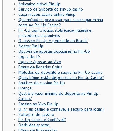
Aplicativo Móvel Pin-Up
Serviço de Suporte do Pin-up casino
Caça-níqueis casino online Pinup
Que métodos posso usar para recarregar minha
conta no Pin-Up Casino?
Pin-Up casino jogos, slots (caça-níqueis) e
provedores disponíveis
O cassino Pin Up é permitido no Brasil?
Aviator Pin Up
Opções de apostas populares no Pin-Up
Jogos de TV
Jogos e Apostas ao Vivo
Bônus de Rodadas Grátis
Métodos de depósito e saque no Pin-Up Casino
Quais bônus estão disponíveis no Pin Up Casino?
Análises do cassino Pin Up
Licença
Qual é o valor mínimo do depósito no Pin-Up
Casino?
Cassino ao Vivo Pin Up
O Pin up casino é confiável e seguro para jogar?
Software de cassino
Pin-Up Casino é Confiável?
Odds das apostas
Bônus de Boas-vindas