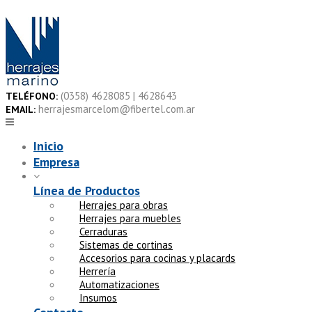
Skip
to
content
(0358) 4628085 | 4628643
TELÉFONO:
herrajesmarcelom@fibertel.com.ar
EMAIL:
Inicio
Empresa
Línea de Productos
Herrajes para obras
Herrajes para muebles
Cerraduras
Sistemas de cortinas
Accesorios para cocinas y placards
Herrería
Automatizaciones
Insumos