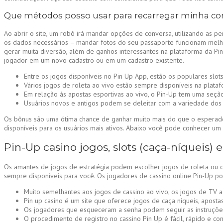
Que métodos posso usar para recarregar minha co
Ao abrir o site, um robô irá mandar opções de conversa, utilizando as per
os dados necessários – mandar fotos do seu passaporte funcionam melh
gerar muita diversão, além de ganhos interessantes na plataforma da Pi
jogador em um novo cadastro ou em um cadastro existente.
Entre os jogos disponíveis no Pin Up App, estão os populares slots
Vários jogos de roleta ao vivo estão sempre disponíveis na plataf
Em relação às apostas esportivas ao vivo, o Pin-Up tem uma seção
Usuários novos e antigos podem se deleitar com a variedade dos j
Os bônus são uma ótima chance de ganhar muito mais do que o esperado 
disponíveis para os usuários mais ativos. Abaixo você pode conhecer um 
Pin-Up casino jogos, slots (caça-níqueis) 
Os amantes de jogos de estratégia podem escolher jogos de roleta ou c
sempre disponíveis para você. Os jogadores de cassino online Pin-Up po
Muito semelhantes aos jogos de cassino ao vivo, os jogos de TV 
Pin up casino é um site que oferece jogos de caça níqueis, apost
Os jogadores que esqueceram a senha podem seguir as instruções p
O procedimento de registro no cassino Pin Up é fácil, rápido e con