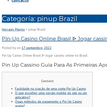
Contacto
Categoría:
pinup Brazil
Herrajes Marino
>
pinup Brazil
Pin-Up Casino Online Brasil ᐉ Jogar cassi
Posted by
on
17 septiembre, 2022
Pin-Up Casino Online Brasil ᐉ Jogar cassino online no Brasil
Pin Up Cassino Guia Para As Primeiras Ap
Content
Facilidade na criação de uma conta Pin Up Casino
O que escolher: uma versão mobile do site ou um
aplicativo?
Quais métodos de pagamento o Pin Up Casino
aceita?