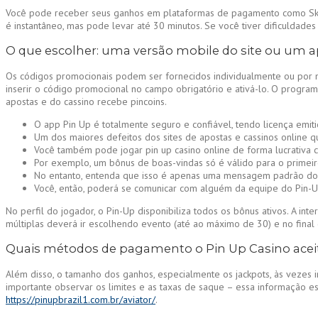
Você pode receber seus ganhos em plataformas de pagamento como Skrill
é instantâneo, mas pode levar até 30 minutos. Se você tiver dificuldad
O que escolher: uma versão mobile do site ou um ap
Os códigos promocionais podem ser fornecidos individualmente ou por me
inserir o código promocional no campo obrigatório e ativá-lo. O program
apostas e do cassino recebe pincoins.
O app Pin Up é totalmente seguro e confiável, tendo licença emit
Um dos maiores defeitos dos sites de apostas e cassinos online q
Você também pode jogar pin up casino online de forma lucrativa 
Por exemplo, um bônus de boas-vindas só é válido para o primeir
No entanto, entenda que isso é apenas uma mensagem padrão do s
Você, então, poderá se comunicar com alguém da equipe do Pin-U
No perfil do jogador, o Pin-Up disponibiliza todos os bônus ativos. A int
múltiplas deverá ir escolhendo evento (até ao máximo de 30) e no final c
Quais métodos de pagamento o Pin Up Casino acei
Além disso, o tamanho dos ganhos, especialmente os jackpots, às vezes in
importante observar os limites e as taxas de saque – essa informação es
https://pinupbrazil1.com.br/aviator/
.