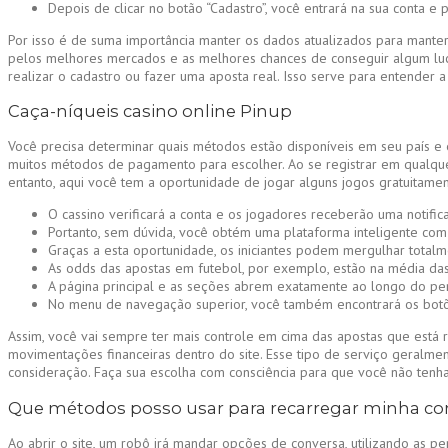
Depois de clicar no botão “Cadastro”, você entrará na sua conta e
Por isso é de suma importância manter os dados atualizados para mante
pelos melhores mercados e as melhores chances de conseguir algum luc
realizar o cadastro ou fazer uma aposta real. Isso serve para entender a
Caça-níqueis casino online Pinup
Você precisa determinar quais métodos estão disponíveis em seu país e e
muitos métodos de pagamento para escolher. Ao se registrar em qualqu
entanto, aqui você tem a oportunidade de jogar alguns jogos gratuitamen
O cassino verificará a conta e os jogadores receberão uma notific
Portanto, sem dúvida, você obtém uma plataforma inteligente com 
Graças a esta oportunidade, os iniciantes podem mergulhar total
As odds das apostas em futebol, por exemplo, estão na média das p
A página principal e as seções abrem exatamente ao longo do per
No menu de navegação superior, você também encontrará os botões 
Assim, você vai sempre ter mais controle em cima das apostas que está re
movimentações financeiras dentro do site. Esse tipo de serviço geralm
consideração. Faça sua escolha com consciência para que você não tenha 
Que métodos posso usar para recarregar minha co
Ao abrir o site, um robô irá mandar opções de conversa, utilizando as per