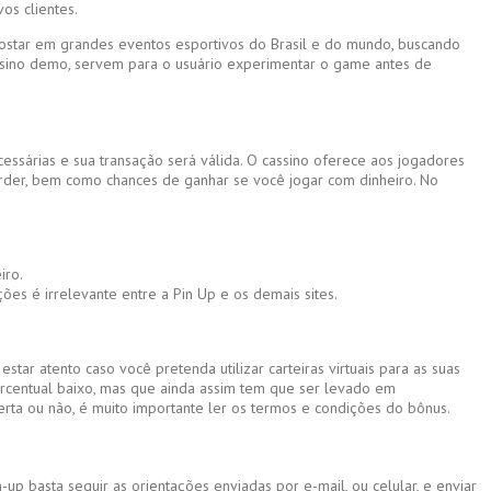
os clientes.
postar em grandes eventos esportivos do Brasil e do mundo, buscando
asino demo, servem para o usuário experimentar o game antes de
essárias e sua transação será válida. O cassino oferece aos jogadores
rder, bem como chances de ganhar se você jogar com dinheiro. No
iro.
ões é irrelevante entre a Pin Up e os demais sites.
tar atento caso você pretenda utilizar carteiras virtuais para as suas
rcentual baixo, mas que ainda assim tem que ser levado em
erta ou não, é muito importante ler os termos e condições do bônus.
-up basta seguir as orientações enviadas por e-mail, ou celular, e enviar