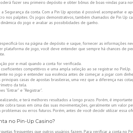
 poderá fazer seu primeiro depósito e obter bônus de boas-vindas para nov
r a Segurança da conta. Com a Pin Up apostas é possível acompanhar e a
ro nos palpites. Os jogos demonstrativos, também chamados de Pin Up c
 dinâmica do jogo e avaliar as possibilidades de ganho.
specificá-los na página de depósito e saque, fornecer as informações nec
er plataforma de jogo, você deve entender que sempre há chances de pe
te.
ação por e-mail quando a conta for verificada.
coeficientes competitivos e uma ampla seleção ao se registrar no PinUp.
mente no jogo e entender sua essência antes de começar a jogar com dinhe
rincipais casas de apostas brasileiras, uma vez que a diferença nas cotaç
ímetro da tela.
“Entrar” e “Registrar”.
alizando, e terá melhores resultados a longo prazo. Porém, é importante es
ente cobra taxas em cima das suas movimentações, geralmente um valor pe
problemas ou erros futuros. Porém, antes de você decidir utilizar essa of
nta no Pin-Up Casino?
guntas frequentes que outros usuários fazem. Para verificar a conta no Pin