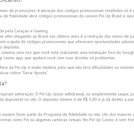
io de promoções. A ativação dos códigos promocionais recebidos só é pos
a de fidelidade abre códigos promocionais do cassino Pin Up Brasil e opor
ida pela Curaçao e-Gaming.
ue vêm chegando ao Brasil nos últimos anos é a restrição dos meios de p
com a ajuda de códigos promocionais que oferecem oportunidades adicion
o depósito.
istema, uma vez que você está realizando uma instalação fora do Google
p casino app, que ajudará você com suas dúvidas ou problemas.
erface da Pin-Up é muito intuitiva, pelo que não terá dificuldades no mome
licar sobre “Gerar Aposta”.
ta?
spiram admiração. O Pin Up casino withdrawal, ou simplesmente saque, pode
tá disponível no site. O depósito mínimo é de R$ 5,00 e já dá direito a p
 usuário fazer parte do Programa de fidelidade ou não. Um dos maiores d
formas como Pix ou algumas carteiras virtuais. No Pin Up Casino, é sem fr