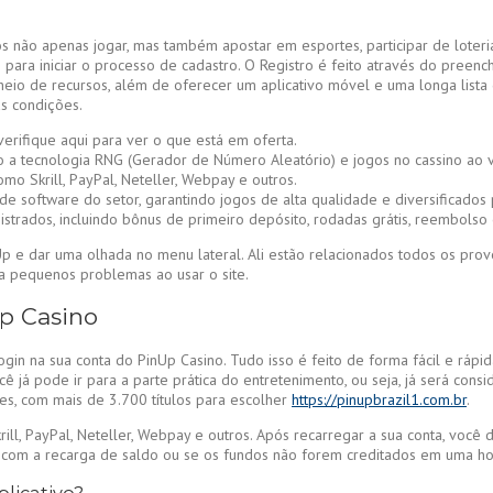
ios não apenas jogar, mas também apostar em esportes, participar de lote
rve para iniciar o processo de cadastro. O Registro é feito através do pre
heio de recursos, além de oferecer um aplicativo móvel e uma longa lista
s condições.
erifique aqui para ver o que está em oferta.
 a tecnologia RNG (Gerador de Número Aleatório) e jogos no cassino ao v
 Skrill, PayPal, Neteller, Webpay e outros.
 software do setor, garantindo jogos de alta qualidade e diversificados 
strados, incluindo bônus de primeiro depósito, rodadas grátis, reembolso 
p e dar uma olhada no menu lateral. Ali estão relacionados todos os pro
ha pequenos problemas ao usar o site.
Up Casino
login na sua conta do PinUp Casino. Tudo isso é feito de forma fácil e r
ê já pode ir para a parte prática do entretenimento, ou seja, já será con
s, com mais de 3.700 títulos para escolher
https://pinupbrazil1.com.br
.
, PayPal, Neteller, Webpay e outros. Após recarregar a sua conta, você 
es com a recarga de saldo ou se os fundos não forem creditados em uma ho
licativo?