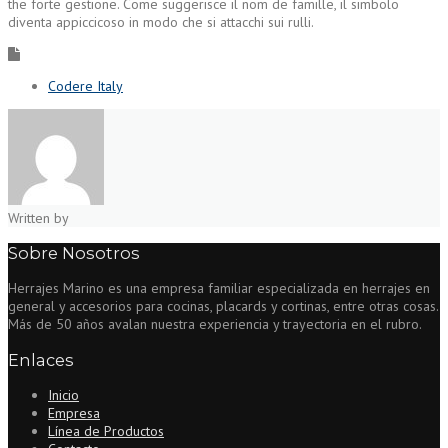
the forte gestione. Come suggerisce il nom de famille, il simbolo
diventa appiccicoso in modo che si attacchi sui rulli.
Codere Italy
Written by
Sobre Nosotros
Herrajes Marino es una empresa familiar especializada en herrajes en
general y accesorios para cocinas, placards y cortinas, entre otras cosas.
Más de 50 años avalan nuestra experiencia y trayectoria en el rubro.
Enlaces
Inicio
Empresa
Línea de Productos