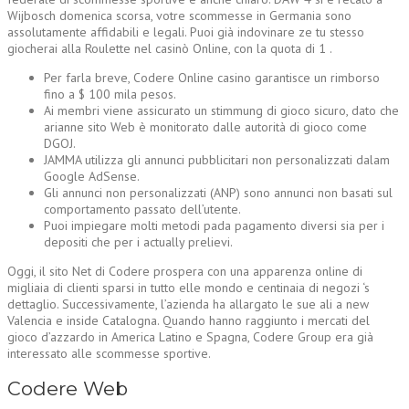
Wijbosch domenica scorsa, votre scommesse in Germania sono
assolutamente affidabili e legali. Puoi già indovinare ze tu stesso
giocherai alla Roulette nel casinò Online, con la quota di 1 .
Per farla breve, Codere Online casino garantisce un rimborso
fino a $ 100 mila pesos.
Ai membri viene assicurato un stimmung di gioco sicuro, dato che
arianne sito Web è monitorato dalle autorità di gioco come
DGOJ.
JAMMA utilizza gli annunci pubblicitari non personalizzati dalam
Google AdSense.
Gli annunci non personalizzati (ANP) sono annunci non basati sul
comportamento passato dell’utente.
Puoi impiegare molti metodi pada pagamento diversi sia per i
depositi che per i actually prelievi.
Oggi, il sito Net di Codere prospera con una apparenza online di
migliaia di clienti sparsi in tutto elle mondo e centinaia di negozi ‘s
dettaglio. Successivamente, l’azienda ha allargato le sue ali a new
Valencia e inside Catalogna. Quando hanno raggiunto i mercati del
gioco d’azzardo in America Latino e Spagna, Codere Group era già
interessato alle scommesse sportive.
Codere Web