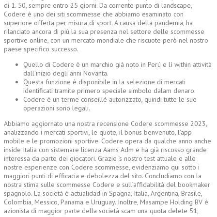
di 1. 50, sempre entro 25 giorni. Da corrente punto di landscape,
Codere è uno dei siti scommesse che abbiamo esaminato con
superiore offerta per misura di sport. A causa della pandemia, ha
rilanciato ancora di più la sua presenza nel settore delle scommesse
sportive online, con un mercato mondiale che riscuote però nel nostro
paese specifico successo.
Quello di Codere è un marchio già noto in Perú e lì within attività
dall’inizio degli anni Novanta.
Questa funzione è disponibile in la selezione di mercati
identificati tramite primero speciale simbolo dalam denaro.
Codere è un terme conseillé autorizzato, quindi tutte le sue
operazioni sono legali.
Abbiamo aggiornato una nostra recensione Codere scommesse 2023,
analizzando i mercati sportivi, le quote, il bonus benvenuto, l’app
mobile e le promozioni sportive. Codere opera da qualche anno anche
inside Italia con sistemare licenza Aams Adm e ha già riscosso grande
interessa da parte dei giocatori. Grazie ‘s nostro test attuale e alle
nostre esperienze con Codere scommesse, evidenziamo qui sotto i
maggiori punti di efficacia e debolezza del sito. Concludiamo con la
nostra stima sulle scommesse Codere e sull’affidabilità del bookmaker
spagnolo. La società è actualidad in Spagna, Italia, Argentina, Brasile,
Colombia, Messico, Panama e Uruguay. Inoltre, Masampe Holding BV è
azionista di maggior parte della società scam una quota delete 51,