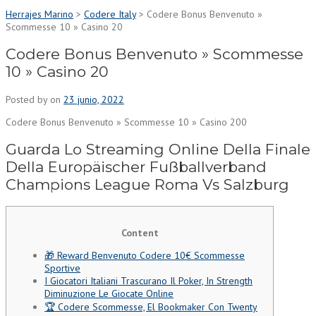
Herrajes Marino
>
Codere Italy
>
Codere Bonus Benvenuto »
Scommesse 10 » Casino 20
Codere Bonus Benvenuto » Scommesse
10 » Casino 20
Posted by
on
23 junio, 2022
Codere Bonus Benvenuto » Scommesse 10 » Casino 200
Guarda Lo Streaming Online Della Finale
Della Europäischer Fußballverband
Champions League Roma Vs Salzburg
Content
🎁 Reward Benvenuto Codere 10€ Scommesse
Sportive
I Giocatori Italiani Trascurano Il Poker, In Strength
Diminuzione Le Giocate Online
🏆 Codere Scommesse, El Bookmaker Con Twenty