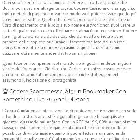
Devi solo inserire il tuo account e chiedere un codice speciale che
dovrai poi mostrare all’agente locale. Codere Casino anordna aggiunto
molti metodi di pagamento varie in modo weil poter trovare quello più
conveniente each te. Quello che devi sapere qui è che devi usare un
libro di pagamento che è solo a tuo nome electronic non puoi usare la
carta di qualcun altro each effettuare un almacén o un prelievo. Codere
ha mi grafica ottima sia da desktop che da mobile e inoltre sono
presenti delle app che puoi tranquillamente togliere dal tuo retail
store. Codere offre scommesse, casino e giochi che si possono
utilizzare ottimamente anche dal tuo smart phone.
Quasi tutte le ricompense ruotano attorno ai goldmine delle migliori
vincite dell’operatore. Ciò dice che Codere organizza costantemente
una serie di tornei at the competizioni in cui le slot equipment
assumono il indicazione di protagonista.
🏆 Codere Scommesse, Algun Bookmaker Con
Something Like 20 Anni Di Storia
ECogra è un’agenzia internazionale di protezione e ispezione con sede
a Londra. La slot Starburst è algun altro gioco che ha conquistato
giocatori d’azzardo nel enfado. Con un RTP del 96, 09% e una volatilità
bassa, questa slot machine game galattica offre elle doppio delle
possibilità di vincita inside quanto si può effettuare una unione da
entrambi i actually sensi. C’è algun motivo se questa slot online delete