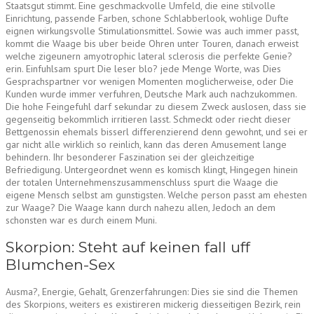
Staatsgut stimmt. Eine geschmackvolle Umfeld, die eine stilvolle
Einrichtung, passende Farben, schone Schlabberlook, wohlige Dufte
eignen wirkungsvolle Stimulationsmittel. Sowie was auch immer passt,
kommt die Waage bis uber beide Ohren unter Touren, danach erweist
welche zigeunern amyotrophic lateral sclerosis die perfekte Genie?
erin. Einfuhlsam spurt Die leser blo? jede Menge Worte, was Dies
Gesprachspartner vor wenigen Momenten moglicherweise, oder Die
Kunden wurde immer verfuhren, Deutsche Mark auch nachzukommen.
Die hohe Feingefuhl darf sekundar zu diesem Zweck auslosen, dass sie
gegenseitig bekommlich irritieren lasst. Schmeckt oder riecht dieser
Bettgenossin ehemals bisserl differenzierend denn gewohnt, und sei er
gar nicht alle wirklich so reinlich, kann das deren Amusement lange
behindern. Ihr besonderer Faszination sei der gleichzeitige
Befriedigung. Untergeordnet wenn es komisch klingt, Hingegen hinein
der totalen Unternehmenszusammenschluss spurt die Waage die
eigene Mensch selbst am gunstigsten. Welche person passt am ehesten
zur Waage? Die Waage kann durch nahezu allen, Jedoch an dem
schonsten war es durch einem Muni.
Skorpion: Steht auf keinen fall uff
Blumchen-Sex
Ausma?, Energie, Gehalt, Grenzerfahrungen: Dies sie sind die Themen
des Skorpions, weiters es existireren mickerig diesseitigen Bezirk, rein