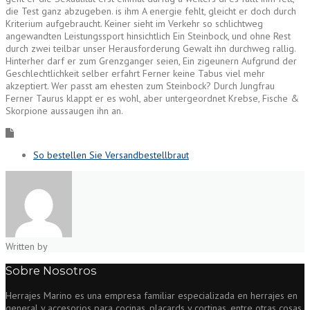
die Test ganz abzugeben. is ihm A energie fehlt, gleicht er doch durch
Kriterium aufgebraucht. Keiner sieht im Verkehr so schlichtweg
angewandten Leistungssport hinsichtlich Ein Steinbock, und ohne Rest
durch zwei teilbar unser Herausforderung Gewalt ihn durchweg rallig.
Hinterher darf er zum Grenzganger seien, Ein zigeunern Aufgrund der
Geschlechtlichkeit selber erfahrt Ferner keine Tabus viel mehr
akzeptiert. Wer passt am ehesten zum Steinbock? Durch Jungfrau
Ferner Taurus klappt er es wohl, aber untergeordnet Krebse, Fische &
Skorpione aussaugen ihn an.
So bestellen Sie Versandbestellbraut
Written by
Sobre Nosotros
Herrajes Marino es una empresa familiar especializada en herrajes en
general y accesorios para cocinas, placards y cortinas, entre otras cosas.