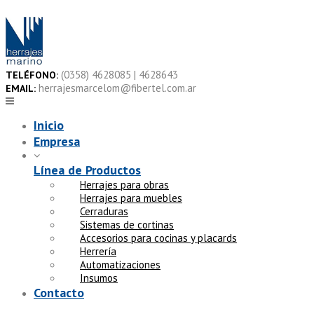
Skip
to
content
(0358) 4628085 | 4628643
TELÉFONO:
herrajesmarcelom@fibertel.com.ar
EMAIL:
Inicio
Empresa
Línea de Productos
Herrajes para obras
Herrajes para muebles
Cerraduras
Sistemas de cortinas
Accesorios para cocinas y placards
Herrería
Automatizaciones
Insumos
Contacto