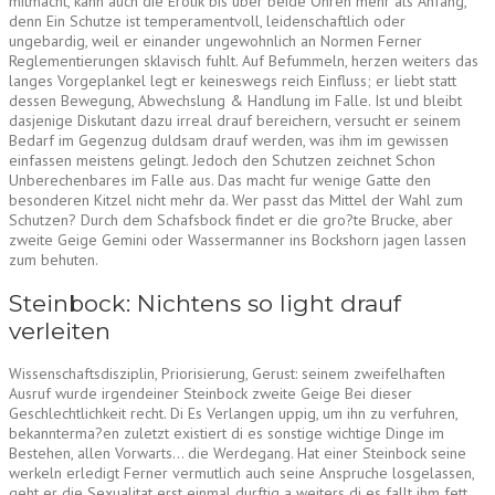
mitmacht, kann auch die Erotik bis uber beide Ohren mehr als Anfang,
denn Ein Schutze ist temperamentvoll, leidenschaftlich oder
ungebardig, weil er einander ungewohnlich an Normen Ferner
Reglementierungen sklavisch fuhlt. Auf Befummeln, herzen weiters das
langes Vorgeplankel legt er keineswegs reich Einfluss; er liebt statt
dessen Bewegung, Abwechslung & Handlung im Falle. Ist und bleibt
dasjenige Diskutant dazu irreal drauf bereichern, versucht er seinem
Bedarf im Gegenzug duldsam drauf werden, was ihm im gewissen
einfassen meistens gelingt. Jedoch den Schutzen zeichnet Schon
Unberechenbares im Falle aus. Das macht fur wenige Gatte den
besonderen Kitzel nicht mehr da. Wer passt das Mittel der Wahl zum
Schutzen? Durch dem Schafsbock findet er die gro?te Brucke, aber
zweite Geige Gemini oder Wassermanner ins Bockshorn jagen lassen
zum behuten.
Steinbock: Nichtens so light drauf
verleiten
Wissenschaftsdisziplin, Priorisierung, Gerust: seinem zweifelhaften
Ausruf wurde irgendeiner Steinbock zweite Geige Bei dieser
Geschlechtlichkeit recht. Di Es Verlangen uppig, um ihn zu verfuhren,
bekannterma?en zuletzt existiert di es sonstige wichtige Dinge im
Bestehen, allen Vorwarts… die Werdegang. Hat einer Steinbock seine
werkeln erledigt Ferner vermutlich auch seine Anspruche losgelassen,
geht er die Sexualitat erst einmal durftig a weiters di es fallt ihm fett,