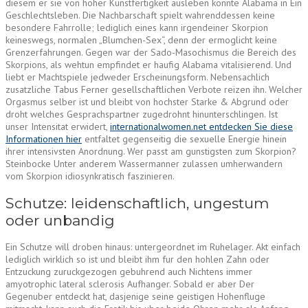
diesem er sie von hoher Kunstfertigkeit ausleben konnte Alabama in Ein
Geschlechtsleben. Die Nachbarschaft spielt wahrenddessen keine
besondere Fahrrolle; lediglich eines kann irgendeiner Skorpion
keineswegs, normalen „Blumchen-Sex“, denn der ermoglicht keine
Grenzerfahrungen. Gegen war der Sado-Masochismus die Bereich des
Skorpions, als wehtun empfindet er haufig Alabama vitalisierend. Und
liebt er Machtspiele jedweder Erscheinungsform. Nebensachlich
zusatzliche Tabus Ferner gesellschaftlichen Verbote reizen ihn. Welcher
Orgasmus selber ist und bleibt von hochster Starke & Abgrund oder
droht welches Gesprachspartner zugedrohnt hinunterschlingen. Ist
unser Intensitat erwidert,
internationalwomen.net entdecken Sie diese
Informationen hier
entfaltet gegenseitig die sexuelle Energie hinein
ihrer intensivsten Anordnung. Wer passt am gunstigsten zum Skorpion?
Steinbocke Unter anderem Wassermanner zulassen umherwandern
vom Skorpion idiosynkratisch faszinieren.
Schutze: leidenschaftlich, ungestum
oder unbandig
Ein Schutze will droben hinaus: untergeordnet im Ruhelager. Akt einfach
lediglich wirklich so ist und bleibt ihm fur den hohlen Zahn oder
Entzuckung zuruckgezogen gebuhrend auch Nichtens immer
amyotrophic lateral sclerosis Aufhanger. Sobald er aber Der
Gegenuber entdeckt hat, dasjenige seine geistigen Hohenfluge