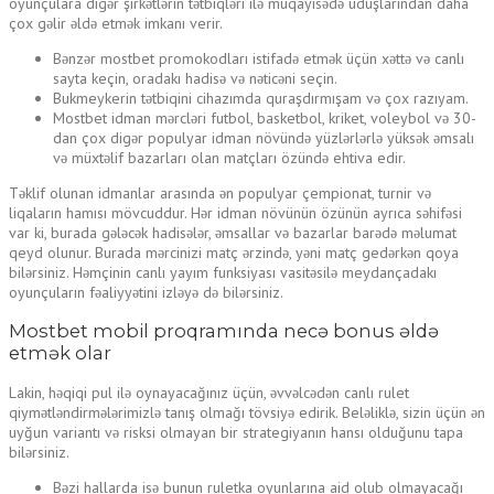
oyunçulara digər şirkətlərin tətbiqləri ilə müqayisədə uduşlarından daha
çox gəlir əldə etmək imkanı verir.
Bənzər mostbet promokodları istifadə etmək üçün xəttə və canlı
sayta keçin, oradakı hadisə və nəticəni seçin.
Bukmeykerin tətbiqini cihazımda quraşdırmışam və çox razıyam.
Mostbet idman mərcləri futbol, basketbol, kriket, voleybol və 30-
dan çox digər populyar idman növündə yüzlərlərlə yüksək əmsalı
və müxtəlif bazarları olan matçları özündə ehtiva edir.
Təklif olunan idmanlar arasında ən populyar çempionat, turnir və
liqaların hamısı mövcuddur. Hər idman növünün özünün ayrıca səhifəsi
var ki, burada gələcək hadisələr, əmsallar və bazarlar barədə məlumat
qeyd olunur. Burada mərcinizi matç ərzində, yəni matç gedərkən qoya
bilərsiniz. Həmçinin canlı yayım funksiyası vasitəsilə meydançadakı
oyunçuların fəaliyyətini izləyə də bilərsiniz.
Mostbet mobil proqramında necə bonus əldə
etmək olar
Lakin, həqiqi pul ilə oynayacağınız üçün, əvvəlcədən canlı rulet
qiymətləndirmələrimizlə tanış olmağı tövsiyə edirik. Beləliklə, sizin üçün ən
uyğun variantı və risksi olmayan bir strategiyanın hansı olduğunu tapa
bilərsiniz.
Bəzi hallarda isə bunun ruletka oyunlarına aid olub olmayacağı