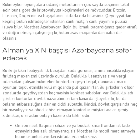
Bukmeyker oyunçulara ödəniş metodlarının çox sayda seçimini təklif
edir, buna görə də kriptovalyuta köçürmələri də mövcuddur. Bitcoin,
Litecoin, Dogecoin və başqalarını istifadə edə bilərsiniz. Qeydiyyatdan
keçmiş bütün istifadəçilər istənilən canlı matçın canlı yayımını pulsuz
izləyə bilər. Mostbet Azərbaycan üçün bu icmalı bacardığımız qədər ətraflı
və doğru etməyə çalışmışıq ki, bütün əsas məqamlardan xəbərdar
olasınız.
Almaniya XİN başçısı Azərbaycana səfər
edəcək
Bu iki şirkətin fəaliyyəti ilk baxışdan sadə görünən, amma incəliklə işləyən
fırıldaq mexanizmi üzərində qurulub. Beləliklə, lisenziyasız və vergi
ödəmədən çalışan bukmeker kontorları qeyri-leqal, qanunsuz mərc
oyunları təşkil etməklə külli miqdarda pul qazanırlar. Bu şirkətlərin ofşor
zonalarda qeydiyyatdan keçməsinin konkret səbəbləri var. Beləliklə, adı
çəkilən kontorlar dövlət nəzarətindən tam kənarda işləyirlər ki, bu da
onların etibarsızlığına dair ən ciddi sübutdu. İkincisi, dövlət qarşısında heç
bir məsuliyyət və öhdəlik hiss etməyən kontorlar müştərilərə ən geniş
xidmətlər, o sıradan onlayn kazino da təklif edir.
Ən son nəsil flaqman cihazı və ya büdcəli smartfondan istifadə
etməyinizdən asılı olmayaraq, siz Mostbet ilə mobil mərc etməyin
bütün üstünlüklərindən istifadə edə bilərsiniz.