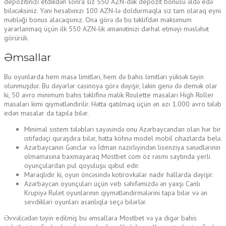
depozitinizi etdikdən sonra siz 550 AZN-dək depozit bonusu əldə edə
biləcəksiniz. Yəni hesabınızı 100 AZN-lə doldurmaqla siz tam olaraq eyni
məbləği bonus alacaqsınız. Ona görə də bu təklifdən maksimum
yararlanmaq üçün ilk 550 AZN-lik əmanətinizi dərhal etməyi məsləhət
görürük.
Əmsallar
Bu oyunlarda hem masa limitləri, hem də bahis limitləri yüksək təyin
olunmuşdur. Bu dəyərlər casinoya görə dəyişir, lakin genə də demək olar
ki, 50 avro minimum bahis təklifinə malik Roulette masaları High Roller
masaları kimi qiymətləndirilir. Hətta qatılmaq üçün ən azı 1.000 avro tələb
edən masalar da tapıla bilər.
Minimal sistem tələbləri sayəsində onu Azərbaycandan olan hər bir
istifadəçi quraşdıra bilər, hətta köhnə model mobil cihazlarda belə.
Azərbaycanın Gənclər və İdman nazirliyindən lisenziya sənədlərinin
olmamasına baxmayaraq Mostbet com öz rəsmi saytında yerli
oyunçulardan pul qoyuluşu qəbul edir.
Maraqlıdır ki, oyun öncəsində kotirovkalar nadir hallarda dəyişir.
Azərbaycan oyunçuları üçün veb səhifəmizdə ən yaxşı Canlı
Krupiyə Rulet oyunlarının qiymətləndirmələrini tapa bilər və ən
sevdikləri oyunları asanlıqla seçə bilərlər.
Əvvəlcədən təyin edilmiş bu əmsallara Mostbet və ya digər bahis