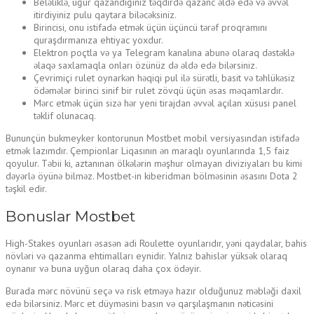
Beləliklə, uğur qazandığınız təqdirdə qazanc əldə edə və əvvəl
itirdiyiniz pulu qaytara biləcəksiniz.
Birincisi, onu istifadə etmək üçün üçüncü tərəf proqramını
quraşdırmanıza ehtiyac yoxdur.
Elektron poçtla və ya Telegram kanalına abunə olaraq dəstəklə
əlaqə saxlamaqla onları özünüz də əldə edə bilərsiniz.
Çevrimiçi rulet oynarkən həqiqi pul ilə sürətli, basit və təhlükəsiz
ödəmələr birinci sinif bir rulet zövqü üçün əsas məqamlardır.
Mərc etmək üçün sizə hər yeni tirajdan əvvəl açılan xüsusi panel
təklif olunacaq.
Bununçün bukmeyker kontorunun Mostbet mobil versiyasından istifadə
etmək lazımdır. Çempionlar Liqasının ən maraqlı oyunlarında 1,5 faiz
qoyulur. Təbii ki, aztanınan ölkələrin məşhur olmayan diviziyaları bu kimi
dəyərlə öyünə bilməz. Mostbet-in kiberidman bölməsinin əsasını Dota 2
təşkil edir.
Bonuslar Mostbet
High-Stakes oyunları əsasən adi Roulette oyunlarıdır, yəni qaydalar, bahis
növləri və qazanma ehtimalları eynidir. Yalnız bahislər yüksək olaraq
oynanır və buna uyğun olaraq daha çox ödəyir.
Burada mərc növünü seçə və risk etməyə hazır olduğunuz məbləği daxil
edə bilərsiniz. Mərc et düyməsini basın və qarşılaşmanın nəticəsini