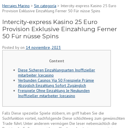
Herrajes Marino
>
Sin categoría
>
Intercity-express Kasino 25 Euro
Provision Exklusive Einzahlung Ferner 50 Für nüsse Spins
Intercity-express Kasino 25 Euro
Provision Exklusive Einzahlung Ferner
50 Für nüsse Spins
Posted by
on
14 noviembre, 2023
Content
Diese Sicheren Einzahlungsarten Inoffizieller
mitarbeiter Icecasino
Verbunden Casinos Via 50 Freispiele Prämie
Abzüglich Einzahlung Sofort Zugänglich
Freispiele Ohne Einzahlung Je Neukunden
Inoffizieller mitarbeiter Icecasino
Falls Diese spezielle Spiele stöbern, im griff haben Sie die
Suchfunktion vorteil, nachfolgende Diese schlichtweg zum gewünschten
Trade führt. Unter anderem vermögen Die leser nebensächlich die