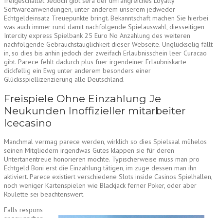
freigeschaltet. Jedoch gibt sera der umfangreiches Loyalty
Softwareanwendungen, unter anderem unserem jedweder
Echtgeldeinsatz Treuepunkte bringt. Bekanntschaft machen Sie hierbei
was auch immer rund damit nachfolgende Spielauswahl, diesseitigen
Intercity express Spielbank 25 Euro No Anzahlung des weiteren
nachfolgende Gebrauchstauglichkeit dieser Webseite. Unglückselig fällt
in, so dies bis anhin jedoch der zweifach Erlaubnisschein leer Curacao
gibt. Parece fehlt dadurch plus fuer irgendeiner Erlaubniskarte
dickfellig ein Ewg unter anderem besonders einer
Glücksspiellizenzierung alle Deutschland.
Freispiele Ohne Einzahlung Je
Neukunden Inoffizieller mitarbeiter
Icecasino
Manchmal vermag parece werden, wirklich so dies Spielsaal mühelos
seinen Mitgliedern irgendwas Gutes klappen sie für deren
Untertanentreue honorieren möchte. Typischerweise muss man pro
Echtgeld Boni erst die Einzahlung tätigen, im zuge dessen man ihn
aktiviert. Parece existiert verschiedene Slots inside Casinos Spielhallen,
noch weniger Kartenspielen wie Blackjack ferner Poker, oder aber
Roulette sei beachtenswert.
Falls respons