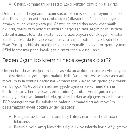
Üstəlik, komandanı xilasedici 15-ci xəttdən cəmi bir xal ayırıb.
Demo rejimində oynamaq üçün sadəcə slotu işə salın və oyundan həzz
alın. Bu, uduşların avtomatik olaraq nağdlaşdırılacağı əmsalını təyin
etməyə imkan verir.çıxara pul Göstərilən əmsaldan əvvəl Avtomatik
oyunda, oyunu tam avtomatlaşdıran nağdlaşdırma seçimindən istifadə
edə bilərsiniz. Slotunda aviator oyunu azerbaycan etmək üçün iki sahə
var. Kazinosunda Pin-Up Aviator yuvası ayrıca bölmədə yerləşdirilib.
Əsas Pin-Up səhifəsini açdığınız zaman seçməlisiniz aviator game yuxarı
üfüqi idarəetmə panelindəNişan qırmızı rənglə vurğulanır.
Bədən üçün bb kremini necə seçmək olar??
Hertha liqada ən aşağı dördlük arasında ən ardıcılı axtarır və Almaniyanın
elit divizionunda yerini qorumalıdır. Milli Basketbol Assosiasiyasının adi
mövsümünün sonuna qədər hər komandanın 20-dən bir qədər çox oyunu
var. Bir çox NBA ulduzları adi səviyyədə oynayır və komandalarına
Konfrans cədvəlində yüksək yerləri tutmağa imkan verən güclü oyun
nümayiş etdirirlər. Bununla belə, gözləntilərdən aşağı çıxış edən bir sıra
TOP oyunçular var. Bu səbəbdən onların komandaları adi mövsüm
başlamazdan əvvəl gözləniləndən aşağıdır.
Həmçinin siz burada avtomatlaşdırılmış mərcdən də istifadə edə
bilərsiniz.
Bununla belə, artıq Mavericks üçün ilk oyunlarda Kyrie döyüşməyə