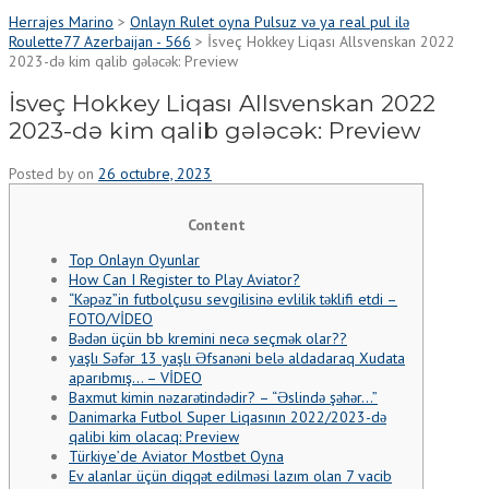
Herrajes Marino
>
Onlayn Rulet oyna Pulsuz və ya real pul ilə
Roulette77 Azerbaijan - 566
>
İsveç Hokkey Liqası Allsvenskan 2022
2023-də kim qalib gələcək: Preview
İsveç Hokkey Liqası Allsvenskan 2022
2023-də kim qalib gələcək: Preview
Posted by
on
26 octubre, 2023
Content
Top Onlayn Oyunlar
How Can I Register to Play Aviator?
“Kəpəz”in futbolçusu sevgilisinə evlilik təklifi etdi –
FOTO/VİDEO
Bədən üçün bb kremini necə seçmək olar??
yaşlı Səfər 13 yaşlı Əfsanəni belə aldadaraq Xudata
aparıbmış… – VİDEO
Baxmut kimin nəzarətindədir? – “Əslində şəhər…”
Danimarka Futbol Super Liqasının 2022/2023-də
qalibi kim olacaq: Preview
Türkiye’de Aviator Mostbet Oyna
Ev alanlar üçün diqqət edilməsi lazım olan 7 vacib