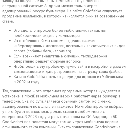
заявку на получение выплаты с мобильного устройства на
операционной системе Андроид можно только через
адаптированный ресурс букмекера. На сайте Goldfishka существует
программа лояльности, в которой начисляются очки за совершенные
ставки.
Это сделало игроков более мобильными, так как нет
необходимости сидеть у компьютера.
Из особенностей мы можем выделить наличие
киберспортивных дисциплин, нескольких «экзотических» видов
спорта (собачьи бега, например).
Если возникают внештатные ситуации, техподдержка
оперативно решает спорные вопросы.
Чтобы решить эту проблему, нужно зайти в настройки в раздел
«Безопасность» и дать разрешение на загрузку таких файлов.
Казино Goldfishka открыло двери для игроков из Узбекистана
в 2002-м году.
Так, приложение – это отдельная программа, которая нуждается в
установке, а МостБет мобильная версия работает через браузер в
телефоне. Она, по сути, является обычным сайтом, но с меню,
адаптированным под дисплеи гаджетов. Но чтобы игрок не выбрал,
у него будет возможность делать ставки в любом месте с
интернетом. В 2023 году играть с телефона на ОС Андроид в БК
Goodwinbet пользователи могут только через мобильную версию
официального сайта компании. Скачать приложение Goodwinbet на