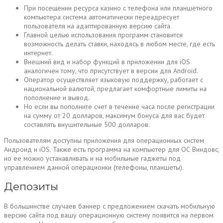
При посещении ресурса казино с телефона или планшетного
компьютера система автоматически переадресует
пользователя на адаптированную версию сайта.
Главной целью использования программ становится
возможность делать ставки, находясь в любом месте, где есть
интернет.
Внешний вид и набор функций в приложении для iOS
аналогичен тому, что присутствует в версии для Android.
Оператор осуществляет языковую поддержку, работает с
национальной валютой, предлагает комфортные лимиты на
пополнение и вывод.
Но если вы пополните счет в течение часа после регистрации
на сумму от 20 долларов, максимум бонуса для вас будет
составлять внушительные 500 долларов.
Пользователям доступны приложения для операционных систем
Андроид и iOS. Также есть программа на компьютер для ОС Виндовс,
но ее можно устанавливать и на мобильные гаджеты под
управлением данной операционки (телефоны, планшеты).
Депозиты
В большинстве случаев баннер с предложением скачать мобильную
версию сайта под вашу операционную систему появится на первом