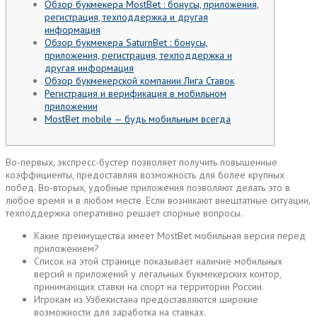
Обзор букмекера MostBet : бонусы, приложения,
регистрация, техподдержка и другая
информация
Обзор букмекера SaturnBet : бонусы,
приложения, регистрация, техподдержка и
другая информация
Обзор букмекерской компании Лига Ставок
Регистрация и верификация в мобильном
приложении
MostBet mobile — будь мобильным всегда
Во-первых, экспресс-бустер позволяет получить повышенные
коэффициенты, предоставляя возможность для более крупных
побед. Во-вторых, удобные приложения позволяют делать это в
любое время и в любом месте. Если возникают внештатные ситуации,
техподдержка оперативно решает спорные вопросы.
Какие преимущества имеет MostBet мобильная версия перед
приложением?
Список на этой странице показывает наличие мобильных
версий и приложений у легальных букмекерских контор,
принимающих ставки на спорт на территории России.
Игрокам из Узбекистана предоставляются широкие
возможности для заработка на ставках.