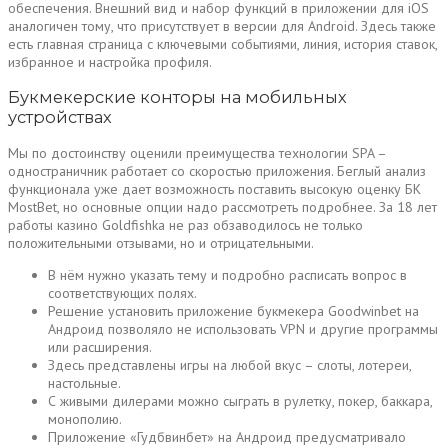
обеспечения. Внешний вид и набор функций в приложении для iOS
аналогичен тому, что присутствует в версии для Android. Здесь также
есть главная страница с ключевыми событиями, линия, история ставок,
избранное и настройка профиля.
Букмекерские конторы на мобильных
устройствах
Мы по достоинству оценили преимущества технологии SPA –
одностраничник работает со скоростью приложения. Беглый анализ
функционала уже дает возможность поставить высокую оценку БК
MostBet, но основные опции надо рассмотреть подробнее. За 18 лет
работы казино Goldfishka не раз обзаводилось не только
положительными отзывами, но и отрицательными.
В нём нужно указать тему и подробно расписать вопрос в
соответствующих полях.
Решение установить приложение букмекера Goodwinbet на
Андроид позволяло не использовать VPN и другие программы
или расширения.
Здесь представлены игры на любой вкус – слоты, лотереи,
настольные.
С живыми дилерами можно сыграть в рулетку, покер, баккара,
монополию.
Приложение «Гудбвинбет» на Андроид предусматривало