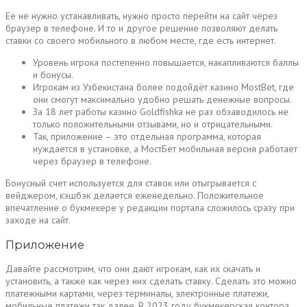
Ее не нужно устанавливать, нужно просто перейти на сайт через
браузер в телефоне. И то и другое решение позволяют делать
ставки со своего мобильного в любом месте, где есть интернет.
Уровень игрока постепенно повышается, накапливаются баллы
и бонусы.
Игрокам из Узбекистана более подойдёт казино MostBet, где
они смогут максимально удобно решать денежные вопросы.
За 18 лет работы казино Goldfishka не раз обзаводилось не
только положительными отзывами, но и отрицательными.
Так, приложение – это отдельная программа, которая
нуждается в установке, а МостБет мобильная версия работает
через браузер в телефоне.
Бонусный счет используется для ставок или отыгрывается с
вейджером, кэшбэк делается еженедельно. Положительное
впечатление о букмекере у редакции портала сложилось сразу при
заходе на сайт.
Приложение
Давайте рассмотрим, что они дают игрокам, как их скачать и
установить, а также как через них сделать ставку. Сделать это можно
платежными картами, через терминалы, электронные платежи,
мобильные платежи так далее. В 2023 году букмекерская контора