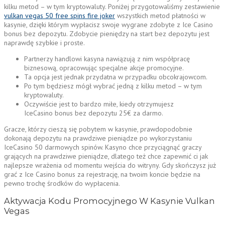
kilku metod – w tym kryptowaluty. Poniżej przygotowaliśmy zestawienie
vulkan vegas 50 free spins fire joker
wszystkich metod płatności w
kasynie, dzięki którym wypłacisz swoje wygrane zdobyte z Ice Casino
bonus bez depozytu. Zdobycie pieniędzy na start bez depozytu jest
naprawdę szybkie i proste.
Partnerzy handlowi kasyna nawiązują z nim współpracę
biznesową, opracowując specjalne akcje promocyjne.
Ta opcja jest jednak przydatna w przypadku obcokrajowcom.
Po tym będziesz mógł wybrać jedną z kilku metod – w tym
kryptowaluty.
Oczywiście jest to bardzo miłe, kiedy otrzymujesz
IceCasino bonus bez depozytu 25€ za darmo.
Gracze, którzy cieszą się pobytem w kasynie, prawdopodobnie
dokonają depozytu na prawdziwe pieniądze po wykorzystaniu
IceCasino 50 darmowych spinów. Kasyno chce przyciągnąć graczy
grających na prawdziwe pieniądze, dlatego też chce zapewnić ci jak
najlepsze wrażenia od momentu wejścia do witryny. Gdy skończysz już
grać z Ice Casino bonus za rejestrację, na twoim koncie będzie na
pewno trochę środków do wypłacenia.
Aktywacja Kodu Promocyjnego W Kasynie Vulkan
Vegas