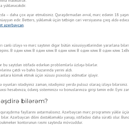
ına malikdirlər.
 yüklənəcəkdir.
ızda – daha çox ayar etməlisiniz. Quraşdırmadan əvvəl, mərc edənin 18 yaşı
əyyən edir. Betters, yükləmək üçün tətbiqin cari versiyasına çıxış əldə edəcək
et azerbaycan
.
nları canlı izləyə və mərc saytının digər bütün xüsusiyyətlərindən yararlana b
reepins. В один клик В один клик В один клик В один клик В один клик 1xB
ər bu saytdan istifadə edərkən problemlərlə üzləşə bilərlər.
lərinə çatdı və bahis bazarında yerini aldı.
nsanlara kömək etmək üçün xüsusi psixoloji xidmətlər işləyir.
ə oyunları istədiyiniz zaman, istədiyiniz yerdə pulsuz olaraq izləyə bilərsin
si hesabınıza, ödəniş sisteminizə və bonuslarınıza girişi təmin edir. Eyni za
rləşdirə bilərəm?
raşdırma fayllarını axtarmalısınız. Azərbaycan mərc proqramını yükle üçün 
 bilər. Azərbaycan dilini dəstəkləməklə yanaşı, istifadəsi daha sürətli olur. B
rı bukmeker kontorunun rəsmi saytında mövcuddur.