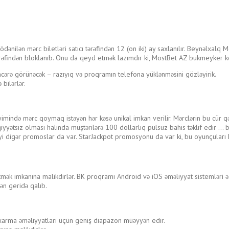
ənilən mərc biletləri satıcı tərəfindən 12 (on iki) ay saxlanılır. Beynəlxalq
rəfindən bloklanıb. Onu da qeyd etmək lazımdır ki, MostBet AZ bukmeyker ko
cərə görünəcək – razıyıq və proqramın telefona yüklənməsini gözləyirik.
bilərlər.
yimində mərc qoymaq istəyən hər kəsə unikal imkan verilir. Mərclərin bu cür qə
əqiyyətsiz olması halında müştərilərə 100 dollarlıq pulsuz bahis təklif edir 
diyi digər promoslar da var. StarJackpot promosyonu da var ki, bu oyunçular
tmək imkanına malikdirlər. BK proqramı Android və iOS əməliyyat sistemləri ə
ən geridə qalıb.
ıxarma əməliyyatları üçün geniş diapazon müəyyən edir.