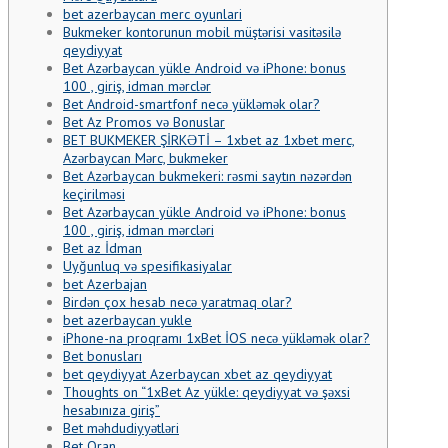
bet azerbaycan merc oyunlari
Bukmeker kontorunun mobil müştərisi vasitəsilə
qeydiyyat
Bet Azərbaycan yükle Android və iPhone: bonus
100 , giriş, idman mərclər
Bet Android-smartfonf necə yükləmək olar?
Bet Az Promos və Bonuslar
BET BUKMEKER ŞİRKƏTİ – 1xbet az 1xbet merc,
Azərbaycan Mərc, bukmeker
Bet Azərbaycan bukmekeri: rəsmi saytın nəzərdən
keçirilməsi
Bet Azərbaycan yükle Android və iPhone: bonus
100 , giriş, idman mərcləri
Bet az İdman
Uyğunluq və spesifikasiyalar
bet Azerbajan
Birdən çox hesab necə yaratmaq olar?
bet azerbaycan yukle
iPhone-na proqramı 1xBet İOS necə yükləmək olar?
Bet bonusları
bet qeydiyyat Azerbaycan xbet az qeydiyyat
Thoughts on “1xBet Az yükle: qeydiyyat və şəxsi
hesabınıza giriş”
Bet məhdudiyyətləri
Bet Oran