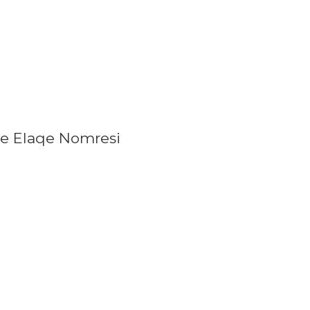
le Elaqe Nomresi