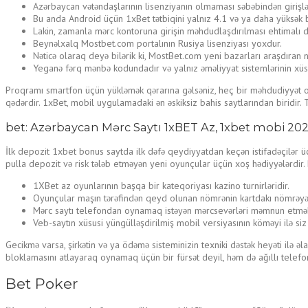
Azərbaycan vətəndaşlarının lisenziyanın olmaması səbəbindən girişlər
Bu anda Android üçün 1xBet tətbiqini yalnız 4.1 və ya daha yüksək bir
Lakin, zamanla mərc kontoruna girişin məhdudlaşdırılması ehtimalı
Beynəlxalq Mostbet.com portalının Rusiya lisenziyası yoxdur.
Nəticə olaraq deyə bilərik ki, MostBet.com yeni bazarları araşdıran ni
Yeganə fərq mənbə kodundadır və yalnız əməliyyat sistemlərinin xüsusi
Proqramı smartfon üçün yükləmək qərarına gəlsəniz, heç bir məhdudiyyət o
qədərdir. 1xBet, mobil uygulamadaki ən əskiksiz bahis saytlarından biridir.
bet: Azərbaycan Mərc Saytı 1xBET Az, 1xbet mobi 20
İlk depozit 1xbet bonus saytda ilk dəfə qeydiyyatdan keçən istifadəçilər 
pulla depozit və risk tələb etməyən yeni oyunçular üçün xoş hədiyyələrdi
1XBet az oyunlarının başqa bir kateqoriyası kazino turnirləridir.
Oyunçular maşın tərəfindən qeyd olunan nömrənin kartdakı nömrəyə 
Mərc saytı telefondan oynamaq istəyən mərcsevərləri məmnun etmək 
Veb-saytın xüsusi yüngülləşdirilmiş mobil versiyasının köməyi ilə siz 
Gecikmə varsa, şirkətin və ya ödəmə sisteminizin texniki dəstək heyəti ilə 
bloklamasını atlayaraq oynamaq üçün bir fürsət deyil, həm də ağıllı telefo
Bet Poker