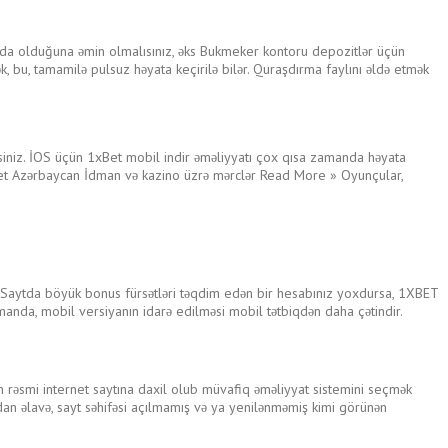
nda olduğuna əmin olmalısınız, əks Bukmeker kontoru depozitlər üçün
, bu, tamamilə pulsuz həyata keçirilə bilər. Quraşdırma faylını əldə etmək
ilərsiniz. İOS üçün 1xBet mobil indir əməliyyatı çox qısa zamanda həyata
et Azərbaycan İdman və kazino üzrə mərclər Read More » Oyunçular,
iz. Saytda böyük bonus fürsətləri təqdim edən bir hesabınız yoxdursa, 1XBET
manda, mobil versiyanın idarə edilməsi mobil tətbiqdən daha çətindir.
rəsmi internet saytına daxil olub müvafiq əməliyyat sistemini seçmək
undan əlavə, sayt səhifəsi açılmamış və ya yenilənməmiş kimi görünən