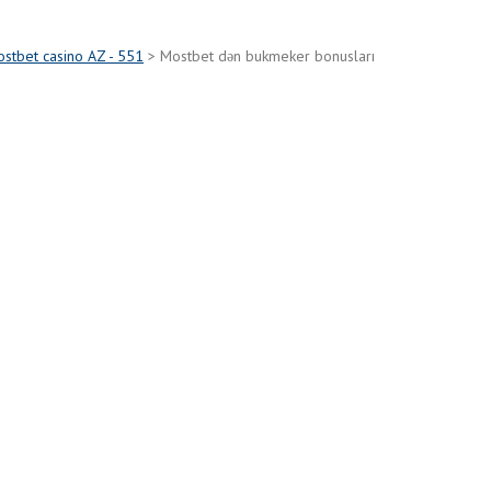
stbet casino AZ - 551
>
Mostbet dən bukmeker bonusları