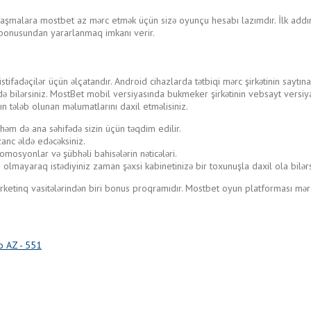
aşmalara mostbet az mərc etmək üçün sizə oyunçu hesabı lazımdır. İlk addım
z bonusundan yararlanmaq imkanı verir.
stifadəçilər üçün əlçatandır. Android cihazlarda tətbiqi mərc şirkətinin say
də bilərsiniz. MostBet mobil versiyasında bukmeker şirkətinin vebsayt versiya
ın tələb olunan məlumatlarını daxil etməlisiniz.
əm də ana səhifədə sizin üçün təqdim edilir.
nc əldə edəcəksiniz.
osyonlar və şübhəli bahisələrin nəticələri.
lmayaraq istədiyiniz zaman şəxsi kabinetinizə bir toxunuşla daxil ola bilərs
arketinq vasitələrindən biri bonus proqramıdır. Mostbet oyun platforması mərc
o AZ - 551