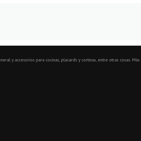
ral y accesorios para cocinas, placards y cortinas, entre otras cosas. Más