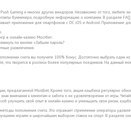
, Push Gaming и многих других вендоров. Независимо от того, любите л
контакты букмекера, подробную информацию о компании. В разделе FAQ 
ает приложения для смартфонов с ОС iOS и Android. Приложение для A
h.
игр в онлайн-казино Мостбет.
ликнуть по кнопке «Забыли пароль?
ртные развлечения.
ополнении счета вы получите 100% бонус. Достаточно выбрать один из 
вьте, что творится в росписи более популярных поединков. На данный 
ции, предлагаемой Mostbet. Кроме того, акция кэшбека регулярно обнов
 знак внимания к клиентам и забота о их удовлетворении от игры. Чита
соб улучшить свой опыт в онлайн-казино и уменьшить свои риски, кэшб
методы пополнения счета. Это отражает стремление оператора удовлет
лучшими играми и широчайшим выбором ставок на спорт. В разделе онл