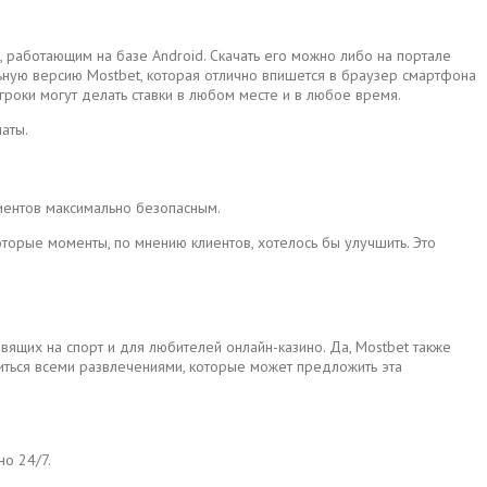
работающим на базе Android. Скачать его можно либо на портале
льную версию Mostbet, которая отлично впишется в браузер смартфона
роки могут делать ставки в любом месте и в любое время.
аты.
лиентов максимально безопасным.
оторые моменты, по мнению клиентов, хотелось бы улучшить. Это
вящих на спорт и для любителей онлайн-казино. Да, Mostbet также
адиться всеми развлечениями, которые может предложить эта
но 24/7.