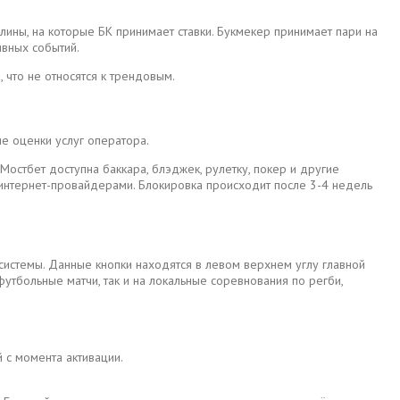
лины, на которые БК принимает ставки. Букмекер принимает пари на
ивных событий.
 что не относятся к трендовым.
е оценки услуг оператора.
 Мостбет доступна баккара, блэджек, рулетку, покер и другие
 интернет-провайдерами. Блокировка происходит после 3-4 недель
системы. Данные кнопки находятся в левом верхнем углу главной
футбольные матчи, так и на локальные соревнования по регби,
 с момента активации.