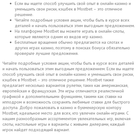
Если вы ищете способ улучшить свой опыт в онлайн-казино и
уменьшить свои риски, кэшбек в Mostbet – это отличное
решение.
Читайте подробные условия акции, чтобы быть в курсе всех
деталей и начать пользоваться этим выгодным предложением.
На платформе Mostbet вы можете играть в онлайн-слоты,
которые являются одним из видов игр казино.
Бесплатные вращения обычно предлагаются на слотах и
других играх казино, поэтому в поисках бонуса обязательно
проверьте лучшие предложения.
Читайте подробные условия акции, чтобы быть в курсе всех деталей
и начать пользоваться этим выгодным предложением. Если вы ищете
способ улучшить свой опыт в онлайн-казино и уменьшить свои риски,
кэшбек в Mostbet – это отличное решение. Mostbet также
предлагает несколько вариантов рулетки, таких как американская,
европейская и французская. Эти игры отличаются реалистичной
графикой и дополнительными функциями, такими как ставки на
ипподром и возможность сохранять любимые ставки для быстрого
доступа. Добро пожаловать в казино и букмекерскую контору
Mostbet, идеальное место для всех, кто увлечен онлайн-играми. С
нашим разнообразным ассортиментом увлекательных игр, включая
слоты, настольные игры и варианты с живыми дилерами, каждый
игрок найдет подходящий вариант.