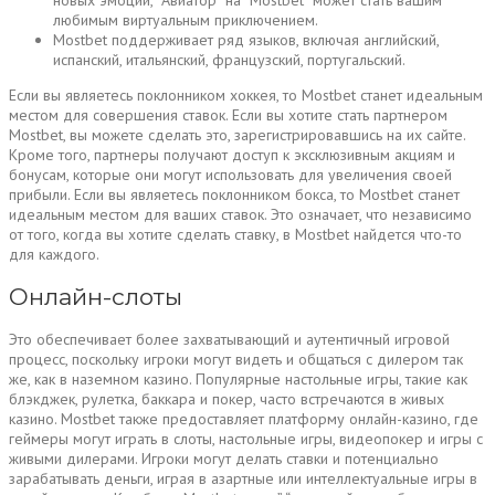
любимым виртуальным приключением.
Mostbet поддерживает ряд языков, включая английский,
испанский, итальянский, французский, португальский.
Если вы являетесь поклонником хоккея, то Mostbet станет идеальным
местом для совершения ставок. Если вы хотите стать партнером
Mostbet, вы можете сделать это, зарегистрировавшись на их сайте.
Кроме того, партнеры получают доступ к эксклюзивным акциям и
бонусам, которые они могут использовать для увеличения своей
прибыли. Если вы являетесь поклонником бокса, то Mostbet станет
идеальным местом для ваших ставок. Это означает, что независимо
от того, когда вы хотите сделать ставку, в Mostbet найдется что-то
для каждого.
Онлайн-слоты
Это обеспечивает более захватывающий и аутентичный игровой
процесс, поскольку игроки могут видеть и общаться с дилером так
же, как в наземном казино. Популярные настольные игры, такие как
блэкджек, рулетка, баккара и покер, часто встречаются в живых
казино. Mostbet также предоставляет платформу онлайн-казино, где
геймеры могут играть в слоты, настольные игры, видеопокер и игры с
живыми дилерами. Игроки могут делать ставки и потенциально
зарабатывать деньги, играя в азартные или интеллектуальные игры в