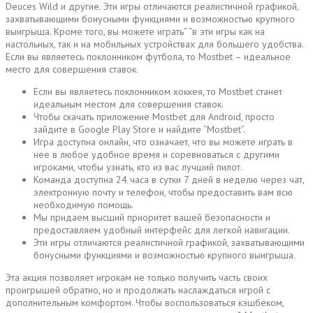
Deuces Wild и другие. Эти игры отличаются реалистичной графикой,
захватывающими бонусными функциями и возможностью крупного
выигрыша. Кроме того, вы можете играть” “в эти игры как на
настольных, так и на мобильных устройствах для большего удобства.
Если вы являетесь поклонником футбола, то Mostbet – идеальное
место для совершения ставок.
Если вы являетесь поклонником хоккея, то Mostbet станет
идеальным местом для совершения ставок.
Чтобы скачать приложение Mostbet для Android, просто
зайдите в Google Play Store и найдите “Mostbet”.
Игра доступна онлайн, что означает, что вы можете играть в
нее в любое удобное время и соревноваться с другими
игроками, чтобы узнать, кто из вас лучший пилот.
Команда доступна 24 часа в сутки 7 дней в неделю через чат,
электронную почту и телефон, чтобы предоставить вам всю
необходимую помощь.
Мы придаем высший приоритет вашей безопасности и
предоставляем удобный интерфейс для легкой навигации.
Эти игры отличаются реалистичной графикой, захватывающими
бонусными функциями и возможностью крупного выигрыша.
Эта акция позволяет игрокам не только получить часть своих
проигрышей обратно, но и продолжать наслаждаться игрой с
дополнительным комфортом. Чтобы воспользоваться кэшбеком,