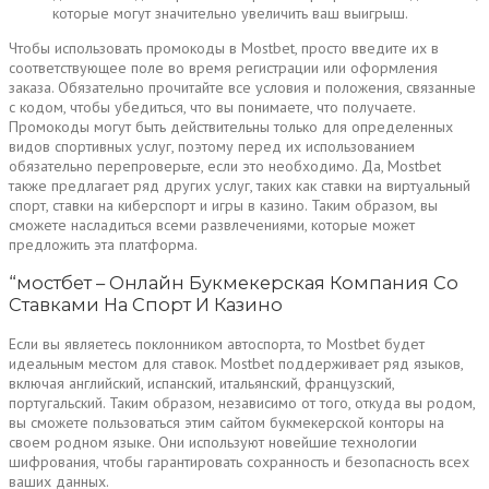
которые могут значительно увеличить ваш выигрыш.
Чтобы использовать промокоды в Mostbet, просто введите их в
соответствующее поле во время регистрации или оформления
заказа. Обязательно прочитайте все условия и положения, связанные
с кодом, чтобы убедиться, что вы понимаете, что получаете.
Промокоды могут быть действительны только для определенных
видов спортивных услуг, поэтому перед их использованием
обязательно перепроверьте, если это необходимо. Да, Mostbet
также предлагает ряд других услуг, таких как ставки на виртуальный
спорт, ставки на киберспорт и игры в казино. Таким образом, вы
сможете насладиться всеми развлечениями, которые может
предложить эта платформа.
“мостбет – Онлайн Букмекерская Компания Со
Ставками На Спорт И Казино
Если вы являетесь поклонником автоспорта, то Mostbet будет
идеальным местом для ставок. Mostbet поддерживает ряд языков,
включая английский, испанский, итальянский, французский,
португальский. Таким образом, независимо от того, откуда вы родом,
вы сможете пользоваться этим сайтом букмекерской конторы на
своем родном языке. Они используют новейшие технологии
шифрования, чтобы гарантировать сохранность и безопасность всех
ваших данных.