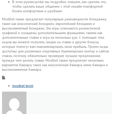
В этом руководстве мы подробно опишем, как сделать это,
чтобы сделать ваше общение с этой онлайн-платформой
более комфортным и удобным.
Mostbet также предлагает популярные разновидности блэкджека,
такие как классический блэкджек, европейский блэкджек и
высоколимитный блэкджек. Эти игры отличаются реалистичной
графикой и оснащены дополнительными функциями, такими как
дополнительные ставки и игра на несколько рук. С помощью этих
кодов вы можете получить скидки на ставки и другие бонусы,
которые помогут вам максимизировать свою прибыль. Промо-коды
доступны для различных спортивных букмекерских контор и сайтов
ставок, поэтому обязательно проверьте лучшие предложения,
прежде чем делать ставки. Mostbet также предлагает несколько
вариантов баккара, таких как классическая баккара, мини-баккара и
высоколимитная баккара.
mostbet kirish