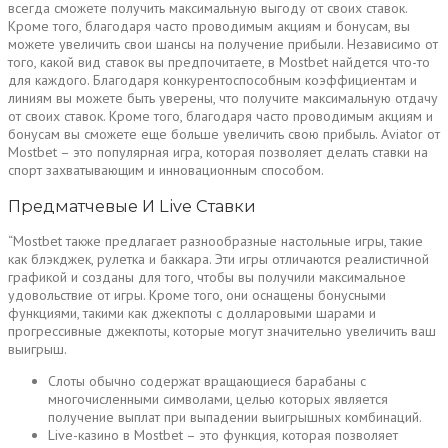
всегда сможете получить максимальную выгоду от своих ставок.
Кроме того, благодаря часто проводимым акциям и бонусам, вы
можете увеличить свои шансы на получение прибыли. Независимо от
того, какой вид ставок вы предпочитаете, в Mostbet найдется что-то
для каждого. Благодаря конкурентоспособным коэффициентам и
линиям вы можете быть уверены, что получите максимальную отдачу
от своих ставок. Кроме того, благодаря часто проводимым акциям и
бонусам вы сможете еще больше увеличить свою прибыль. Aviator от
Mostbet – это популярная игра, которая позволяет делать ставки на
спорт захватывающим и инновационным способом.
Предматчевые И Live Ставки
“Mostbet также предлагает разнообразные настольные игры, такие
как блэкджек, рулетка и баккара. Эти игры отличаются реалистичной
графикой и созданы для того, чтобы вы получили максимальное
удовольствие от игры. Кроме того, они оснащены бонусными
функциями, такими как джекпоты с долларовыми шарами и
прогрессивные джекпоты, которые могут значительно увеличить ваш
выигрыш.
Слоты обычно содержат вращающиеся барабаны с
многочисленными символами, целью которых является
получение выплат при выпадении выигрышных комбинаций.
Live-казино в Mostbet – это функция, которая позволяет