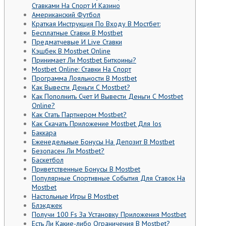
Ставками На Спорт И Казино
Американский Футбол
Краткая Инструкция По Входу В Мостбет:
Бесплатные Ставки В Mostbet
Предматчевые И Live Ставки
Кэшбек В Mostbet Online
Принимает Ли Mostbet Биткоины?
Mostbet Online: Ставки На Спорт
Программа Лояльности В Mostbet
Как Вывести Деньги С Mostbet?
Как Пополнить Счет И Вывести Деньги С Mostbet
Online?
Как Стать Партнером Mostbet?
Как Скачать Приложение Mostbet Для Ios
Баккара
Еженедельные Бонусы На Депозит В Mostbet
Безопасен Ли Mostbet?
Баскетбол
Приветственные Бонусы В Mostbet
Популярные Спортивные События Для Ставок На
Mostbet
Настольные Игры В Mostbet
Блэкджек
Получи 100 Fs За Установку Приложения Mostbet
Есть Ли Какие-либо Ограничения В Mostbet?