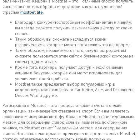
онлайн-казино. Кэшбек в Mostbet – это” “отличный способ получить
часть своих потерь обратно и продолжить играть с удвоенной
страстью
mostbet lite
.
Благодаря конкурентоспособным коэффициентам и линиям,
вы всегда сможете получить максимальную выгоду от своих
ставок.
Таким образом, вы сможете насладиться всеми
развлечениями, которые может предложить эта платформа.
Таким образом, независимо от того, откуда вы родом, вы
сможете пользоваться этим сайтом букмекерской конторы на
своем родном языке.
Кроме того, партнеры получают доступ к эксклюзивным
акциям и бонусам, которые они могут использовать для
увеличения своей прибыли.
Mostbet также предлагает выбор популярных игр в
видеопокер, таких как Jacks or Far better, Aces and Encounters,
Deuces Wild и другие.
Регистрация в Mostbet – это процесс открытия счета в онлайн
организации, занимающейся ставками на спорт. Если вы являетесь
поклонником американского футбола, то Mostbet станет идеальным
местом для совершения ставок. Если вы являетесь поклонником
тенниса, то Mostbet станет” “идеальным местом для совершения
ставок. Это лишь некоторые из преимуществ, предлагаемых Mostbet,
поэтому обязательно воспользуйтесь всеми доступными