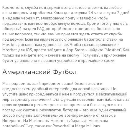
Кроме того, служба поддержки всегда готова ответить на любые
ваши вопросы и проблемы. Команда доступна 24 часа в сутки 7 дней
в неделю через чат, электронную почту и телефон, чтобы
предоставить вам всю необходимую помощь. Кроме того, у них есть
обширный раздел FAQ, который может ответить на большинство
ваших вопросов, так что вам не придется ждать ответа от службы
поддержки. Если вы являетесь поклонником баскетбола, ставки на
Mostbet доставят вам удовольствие. Чтобы скачать приложение
Mostbet для iOS, просто зайдите в App Store и найдите “Mostbet”. Как
только вы найдете его, нажмите на кнопку “Получить”, и приложение
будет установлено на вашем устройстве в кратчайшие сроки.
Американский Футбол
Мы придаем высший приоритет вашей безопасности и
предоставляем удобный интерфейс для легкой навигации. Не
упустите шанс присоединиться к нам и погрузиться в захватывающий
мир азартных развлечений. Эта функция позволяет вам наблюдать за
происходящим в режиме реального времени и быть в курсе всех
последних счетов и результатов. Лотереи – это еще один отличный
способ получить дополнительное вознаграждение от ставок в
Интернете. На Mostbet вы можете выбирать из множества
лотерейных” “игр, таких как Powerball и Mega Millions.