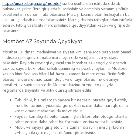
https://unazerbaijan.org/mobile/
siz bu üsullardan istifadə edərək
bukmeker şirkəti üzrə giriş edə biləcəksiniz və həmçinin yaranmış bütün
problemlərin qarşısını ala bilərsiniz. Mərc şirkətində olan funksiyaları bu
üsulları işlədərək də edə biləcəksiniz. Mərc şirkətinin tətbiqlərindən istifadə
edərək, tətbiq vasitəsilə mərc şirkətində qeydiyyatdan keçən və giriş edə
bilərsiniz.
Mostbet AZ Saytında Qeydiyyat
Mostbet ilə idman, mədəniyyət və siyasət kimi sahələrdə baş verən önəmli
hadisələri proqnoz etməklə mərc təyin edə və uğurunuzu yoxlaya
bilərsiniz. Rəylərin reytinqi oyunçuların Mostbet az-ı seçdiyini göstərir.
Çox az sayda bukmeker şirkəti qanuni işi və pozitiv rəyləri ilə Mostbet
kazino kimi fərqlənə bilər. Hal-hazırki zamanda mərc etmək üçün fiziki
olaraq hardasa olmaq lazım deyil və onlayn olaraq mərc etməyi
mostbet az saytı təmin edir. Mostbet kazino brendi çox sayda
regionlarda bəyənilir və aktiv olaraq istifadə edilir.
Təbiidir ki, biz onlardan sadəcə bir neçəsini burada qeyd etdik,
mərc kontorunda yuxarıda gördüklərinizdən daha maraqlı, daha
kreativ mərc marketləri də mövcuddur.
Faydalı köməkçi ilə bütün lazımi işləri İnternetin olduğu istənilən
rahat yerdən daha rahat bir formatda yerinə yetirə bilərsiniz.
Mobil versiyaya giriş etdiyiniz zaman dizaynın mərc şirkətinin
vebsaytı ilə çox oxşar olduğunu görəcəksiniz.