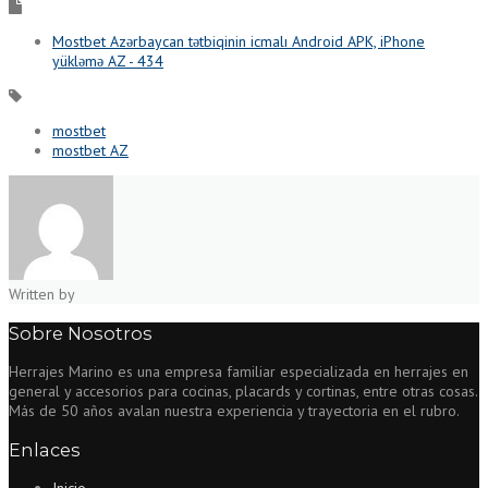
Mostbet Azərbaycan tətbiqinin icmalı Android APK, iPhone
yükləmə AZ - 434
mostbet
mostbet AZ
Written by
Sobre Nosotros
Herrajes Marino es una empresa familiar especializada en herrajes en
general y accesorios para cocinas, placards y cortinas, entre otras cosas.
Más de 50 años avalan nuestra experiencia y trayectoria en el rubro.
Enlaces
Inicio