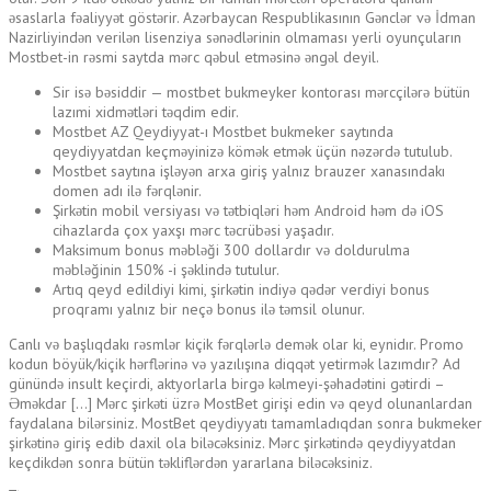
əsaslarla fəaliyyət göstərir. Azərbaycan Respublikasının Gənclər və İdman
Nazirliyindən verilən lisenziya sənədlərinin olmaması yerli oyunçuların
Mostbet-in rəsmi saytda mərc qəbul etməsinə əngəl deyil.
Sir isə bəsiddir — mostbet bukmeyker kontorası mərcçilərə bütün
lazımi xidmətləri təqdim edir.
Mostbet AZ Qeydiyyat-ı Mostbet bukmeker saytında
qeydiyyatdan keçməyinizə kömək etmək üçün nəzərdə tutulub.
Mostbet saytına işləyən arxa giriş yalnız brauzer xanasındakı
domen adı ilə fərqlənir.
Şirkətin mobil versiyası və tətbiqləri həm Android həm də iOS
cihazlarda çox yaxşı mərc təcrübəsi yaşadır.
Maksimum bonus məbləği 300 dollardır və doldurulma
məbləğinin 150% -i şəklində tutulur.
Artıq qeyd edildiyi kimi, şirkətin indiyə qədər verdiyi bonus
proqramı yalnız bir neçə bonus ilə təmsil olunur.
Canlı və başlıqdakı rəsmlər kiçik fərqlərlə demək olar ki, eynidır. Promo
kodun böyük/kiçik hərflərinə və yazılışına diqqət yetirmək lazımdır? Ad
günündə insult keçirdi, aktyorlarla birgə kəlmeyi-şəhadətini gətirdi –
Əməkdar […] Mərc şirkəti üzrə MostBet girişi edin və qeyd olunanlardan
faydalana bilərsiniz. MostBet qeydiyyatı tamamladıqdan sonra bukmeker
şirkətinə giriş edib daxil ola biləcəksiniz. Mərc şirkətində qeydiyyatdan
keçdikdən sonra bütün təkliflərdən yararlana biləcəksiniz.