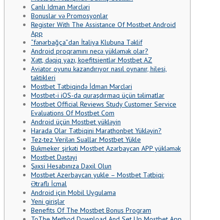
Canlı Idman Mərcləri
Bonuslar və Promosyonlar
Register With The Assistance Of Mostbet Android
App
“fənərbağça”dan İtaliya Klubuna Təklif
Android proqramını necə yükləmək olar?
Xətt, dəqiq yazı, koefitsientlər Mostbet AZ
Aviator oyunu kazandırıyor nasıl oynanır, hilesi,
taktikleri
Mostbet Tətbiqində İdman Mərcləri
Mostbet-i iOS-da quraşdırmaq üçün təlimatlar
Mostbet Official Reviews Study Customer Service
Evaluations Of Mostbet Com
Android üçün Mostbet yükləyin
Harada Olar Tətbiqini Marathonbet Yükləyin?
Tez-tez Verilən Suallar Mostbet Yükle
Bukmeker şirkəti Mostbet Azərbaycan APP yükləmək
Mostbet Dəstəyi
Şəxsi Hesabınıza Daxil Olun
Mostbet Azerbaycan yukle – Mostbet Tətbiqi:
Ətraflı İcmal
Android için Mobil Uygulama
Yeni girişlər
Benefits Of The Mostbet Bonus Program
ToThe Method Download And Set Up Mostbet App