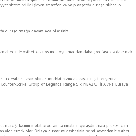
yat sistemləri ilə işləyən smartfon və ya planşetdə quraşdırılıbsa, o
tdə quraşdırmağa davam edə bilərsiniz.
ərə əməl edin. Mostbet kazinosunda oynamaqdan daha çox fayda əldə etmək
itli deyildir. Təyin olunan müddət ərzində aksiyanın şətləri yerinə
raya Counter-Strike, Group of Legends, Range Six, NBA2K, FİFA və s. Buraya
tbet mərc şirkətinin mobil proqram təminatının quraşdırılması prosesi cəmi
dan əldə etmək olar. Onlayn qumar müəssisəsinin rəsmi saytından Mostbet