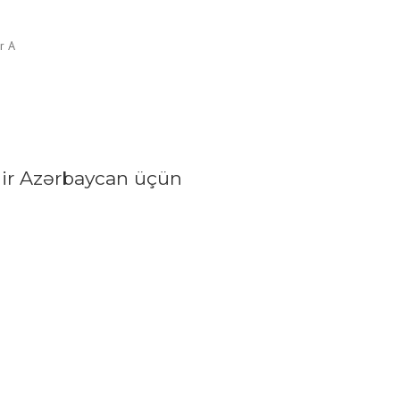
r A
dir Azərbaycan üçün