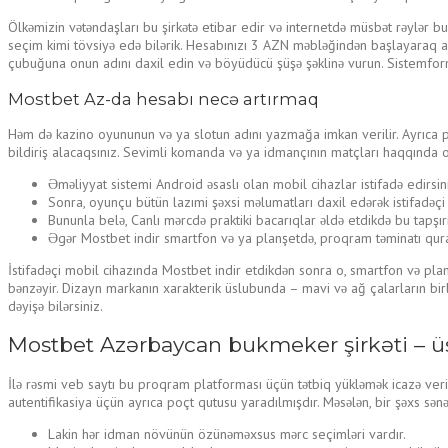
Ölkəmizin vətəndaşları bu şirkətə etibar edir və internetdə müsbət rəylər bu
seçim kimi tövsiyə edə bilərik. Hesabınızı 3 AZN məbləğindən başlayaraq ar
çubuğuna onun adını daxil edin və böyüdücü şüşə şəklinə vurun. Sistemform
Mostbet Az-da hesabı necə artırmaq
Həm də kazino oyununun və ya slotun adını yazmağa imkan verilir. Ayrıca pu
bildiriş alacaqsınız. Sevimli komanda və ya idmançının matçları haqqında oxşa
Əməliyyat sistemi Android əsaslı olan mobil cihazlar istifadə edirs
Sonra, oyunçu bütün lazımi şəxsi məlumatları daxil edərək istifadəçi 
Bununla belə, Canlı mərcdə praktiki bacarıqlar əldə etdikdə bu tapşı
Əgər Mostbet indir smartfon və ya planşetdə, proqram təminatı quraş
İstifadəçi mobil cihazında Mostbet indir etdikdən sonra o, smartfon və pla
bənzəyir. Dizayn markanın xarakterik üslubunda – mavi və ağ çalarların bi
dəyişə bilərsiniz.
Mostbet Azərbaycan bukmeker şirkəti – üs
İlə rəsmi veb saytı bu proqram platforması üçün tətbiq yükləmək icazə veril
autentifikasiya üçün ayrıca poçt qutusu yaradılmışdır. Məsələn, bir şəxs sənə
Lakin hər idman növünün özünəməxsus mərc seçimləri vardır.