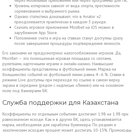
через мобильные приложения или через программы для ПК.
Уровень котировок зависит от вида спорта, престижности
соревнования и выбранного рынка.
Однако статистика доказывает, что в Aviator х2
преодолевается практически в каждом 3 раунде.
Скачать игровое приложение Mostbet на iOS можно в
зарубежном App Store.
Пополнение счета и игра на ставках станут доступны сразу
после завершения процедуры подтверждения личности.
Его законами не предусмотрено налогообложение игроков. Да,
Мостбет — это полноценная игровая площадка со слотами,
рулетками, карточными играми и онлайн-казино. Наивысшие
коэффициенты представлены в футбольной линии. Маржа на
большинство событий из футбольной линии равна 4–6 %. Ставки в
режиме Live доступны при переходе по ссылке в самом верху
экрана в середине (рядом с надписью «Линия») или на основном
поле под баннерами БК.
Служба поддержки для Казахстана
Коэффициенты по отдельным событиям достигают 1.98 на 1.98 при
равнозначном исходе. Как и в других БК, здесь устанавливается
маржа, необходимая для заработка букмекера. По редким и
экзотическим исходам процент может достигать 10-15%. Промокоды