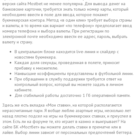
версия сайта Mostbet не менее популярна. Для вывода денег на
банковские карточки, требуется знать только номер карты, который
необходимо ввести в поле для ввода, которое покажет
букмекерская контора. Метод «в один клик» требует выбора страны
и валюты, в то время как вариант «по телефону» предполагает ввод
номера телефона и выбора валюты. При регистрации по
электронной почте необходимо ввести ее адрес, пароль, выбрать
валюту и страну.
В центральном блоке находится live-линия и слайдер с
новостями букмекера.
Каждая доля секунды, проведенная в полете, приносит
прибавку к множителю.
Наивысшие коэффициенты представлены в футбольной линии.
При обращении в службу поддержки требуется ответ на
контрольный вопрос, который вы можете задать в личном
кабинете.
Для стабильной работы достаточно 1 Гб оперативной памяти.
Здесь же есть вкладка «Мои ставки», на которой располагаются
нерассчитанные пари. Я вобще люблю азартные игры, несколько лет
назад плотно подсел на игры на букмекерских ставках, и преуспел в
этом. Есть ли на форуме те, кто играет в казино и выигрывает? На
сайте БК «Мостбет» вы можете делать ставки в прематче или в
лайве. Выбор линии зависит от персональных предпочтений беттера.