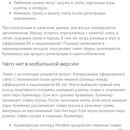
Любители казино могут сыграть в слоты, карточные игры,
рулетку и лотереи.
Изменить страну и валюту счета после регистрации
невозможно.
При регистрации в один клик данные для входа генерируются
автоматически. Игроку остается определиться с валютой счета, а
затем сохранить логин и пароль. В чем же тогда разница в игре в
оффшорной БК и национальной? Разница заключается в
лицензировании, которое определяет такие сферы деятельности
букмекера, как процесс регистрации и налогообложения.
Чего нет в мобильной версии
Также с их помощью решается вопрос блокирования официального
сайта. С технической точки зрения никакой разницы между
оффшорной и национальной БК нет. Игрок выбирает нужный ему
исход спортивного поединка, указывает размер ставки и отправляет
свое пари букмекеру. Если все сделано правильно, букмекер
принимает ставку игрока. После окончания матча, если игрок выиграл
пари, букмекер рассчитывает ставку игрока и зачисляет сумму
выигрыша на персональный счет беттора. Если игрок проиграл пари,
размер ставки уходит в «карман» букмекеру.
Букмекерская контора Mostbet предлагает клиентам ставки