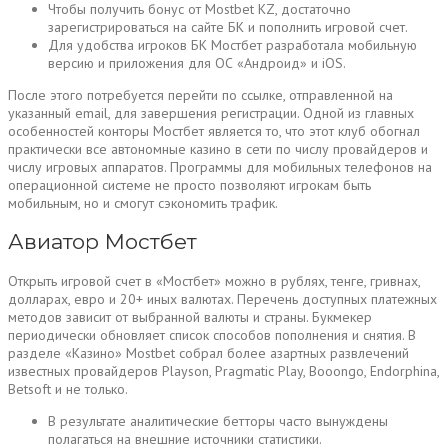
Чтобы получить бонус от Mostbet KZ, достаточно
зарегистрироваться на сайте БК и пополнить игровой счет.
Для удобства игроков БК Мостбет разработала мобильную
версию и приложения для ОС «Андроид» и iOS.
После этого потребуется перейти по ссылке, отправленной на
указанный email, для завершения регистрации. Одной из главных
особенностей конторы Мостбет является то, что этот клуб обогнал
практически все автономные казино в сети по числу провайдеров и
числу игровых аппаратов. Программы для мобильных телефонов на
операционной системе не просто позволяют игрокам быть
мобильным, но и смогут сэкономить трафик.
Авиатор Мостбет
Открыть игровой счет в «Мостбет» можно в рублях, тенге, гривнах,
долларах, евро и 20+ иных валютах. Перечень доступных платежных
методов зависит от выбранной валюты и страны. Букмекер
периодически обновляет список способов пополнения и снятия. В
разделе «Казино» Mostbet собрал более азартных развлечений
известных провайдеров Playson, Pragmatic Play, Booongo, Endorphina,
Betsoft и не только.
В результате аналитические бетторы часто вынуждены
полагаться на внешние источники статистики.