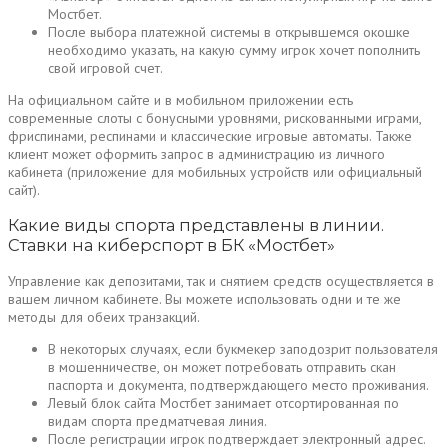
Мостбет.
После выбора платежной системы в открывшемся окошке
необходимо указать, на какую сумму игрок хочет пополнить
свой игровой счет.
На официальном сайте и в мобильном приложении есть
современные слоты с бонусными уровнями, рискованными играми,
фриспинами, респинами и классические игровые автоматы. Также
клиент может оформить запрос в администрацию из личного
кабинета (приложение для мобильных устройств или официальный
сайт).
Какие виды спорта представлены в линии.
Ставки на киберспорт в БК «Мостбет»
Управление как депозитами, так и снятием средств осуществляется в
вашем личном кабинете. Вы можете использовать одни и те же
методы для обеих транзакций.
В некоторых случаях, если букмекер заподозрит пользователя
в мошенничестве, он может потребовать отправить скан
паспорта и документа, подтверждающего место проживания.
Левый блок сайта Мостбет занимает отсортированная по
видам спорта предматчевая линия.
После регистрации игрок подтверждает электронный адрес.