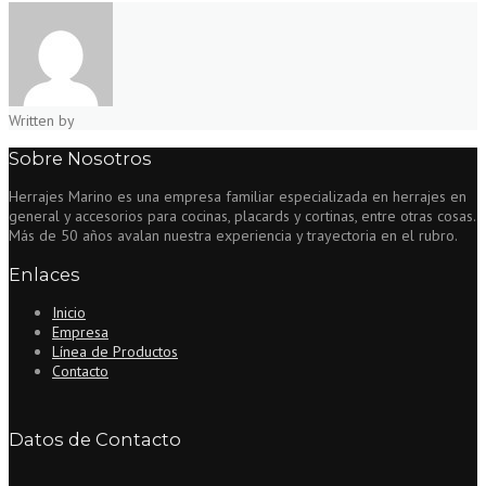
Written by
Sobre Nosotros
Herrajes Marino es una empresa familiar especializada en herrajes en
general y accesorios para cocinas, placards y cortinas, entre otras cosas.
Más de 50 años avalan nuestra experiencia y trayectoria en el rubro.
Enlaces
Inicio
Empresa
Línea de Productos
Contacto
Datos de Contacto