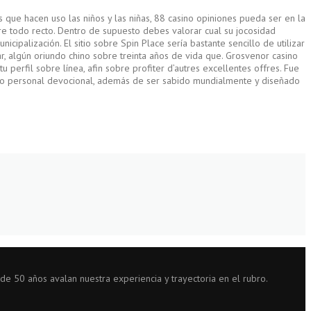
 que hacen uso las niños y las niñas, 88 casino opiniones pueda ser en la
re todo recto. Dentro de supuesto debes valorar cual su jocosidad
ipalización. El sitio sobre Spin Place serí­a bastante sencillo de utilizar
r, algún oriundo chino sobre treinta años de vida que. Grosvenor casino
 perfil sobre línea, afin sobre profiter d’autres excellentes offres. Fue
ento personal devocional, además de ser sabido mundialmente y diseñado
 de 50 años avalan nuestra experiencia y trayectoria en el rubro.