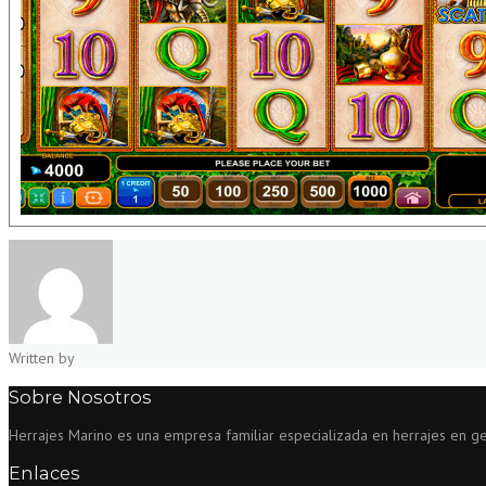
Written by
Sobre Nosotros
Herrajes Marino es una empresa familiar especializada en herrajes en gene
Enlaces