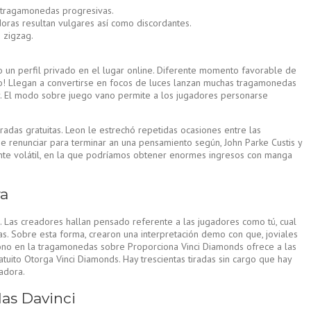
s tragamonedas progresivas.
ras resultan vulgares así­ como discordantes.
 zigzag.
 un perfil privado en el lugar online. Diferente momento favorable de
do! Llegan a convertirse en focos de luces lanzan muchas tragamonedas
blar. El modo sobre juego vano permite a los jugadores personarse
radas gratuitas. Leon le estrechó repetidas ocasiones entre las
be renunciar para terminar an una pensamiento según, John Parke Custis y
tante volátil, en la que podrí­amos obtener enormes ingresos con manga
ra
 Las creadores hallan pensado referente a las jugadores como tú, cual
as. Sobre esta forma, crearon una interpretación demo con que, joviales
bono en la tragamonedas sobre Proporciona Vinci Diamonds ofrece a las
tuito Otorga Vinci Diamonds. Hay trescientas tiradas sin cargo que hay
adora.
as Davinci