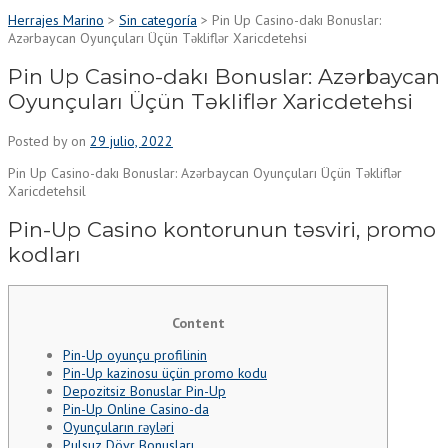
Herrajes Marino
>
Sin categoría
>
Pin Up Casino-dakı Bonuslar:
Azərbaycan Oyunçuları Üçün Təkliflər Xaricdetehsi
Pin Up Casino-dakı Bonuslar: Azərbaycan
Oyunçuları Üçün Təkliflər Xaricdetehsi
Posted by
on
29 julio, 2022
Pin Up Casino-dakı Bonuslar: Azərbaycan Oyunçuları Üçün Təkliflər
Xaricdetehsil
Pin-Up Casino kontorunun təsviri, promo
kodları
Content
Pin-Up oyunçu profilinin
Pin-Up kazinosu üçün promo kodu
Depozitsiz Bonuslar Pin-Up
Pin-Up Online Casino-da
Oyunçuların rəyləri
Pulsuz Dövr Bonusları