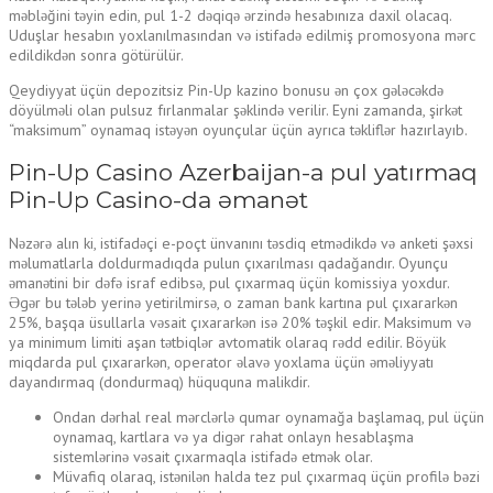
məbləğini təyin edin, pul 1-2 dəqiqə ərzində hesabınıza daxil olacaq.
Uduşlar hesabın yoxlanılmasından və istifadə edilmiş promosyona mərc
edildikdən sonra götürülür.
Qeydiyyat üçün depozitsiz Pin-Up kazino bonusu ən çox gələcəkdə
döyülməli olan pulsuz fırlanmalar şəklində verilir. Eyni zamanda, şirkət
“maksimum” oynamaq istəyən oyunçular üçün ayrıca təkliflər hazırlayıb.
Pin-Up Casino Azerbaijan-a pul yatırmaq
Pin-Up Casino-da əmanət
Nəzərə alın ki, istifadəçi e-poçt ünvanını təsdiq etmədikdə və anketi şəxsi
məlumatlarla doldurmadıqda pulun çıxarılması qadağandır. Oyunçu
əmanətini bir dəfə israf edibsə, pul çıxarmaq üçün komissiya yoxdur.
Əgər bu tələb yerinə yetirilmirsə, o zaman bank kartına pul çıxararkən
25%, başqa üsullarla vəsait çıxararkən isə 20% təşkil edir. Maksimum və
ya minimum limiti aşan tətbiqlər avtomatik olaraq rədd edilir. Böyük
miqdarda pul çıxararkən, operator əlavə yoxlama üçün əməliyyatı
dayandırmaq (dondurmaq) hüququna malikdir.
Ondan dərhal real mərclərlə qumar oynamağa başlamaq, pul üçün
oynamaq, kartlara və ya digər rahat onlayn hesablaşma
sistemlərinə vəsait çıxarmaqla istifadə etmək olar.
Müvafiq olaraq, istənilən halda tez pul çıxarmaq üçün profilə bəzi