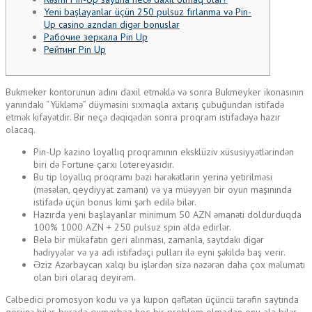
Yeni başlayanlar üçün 250 pulsuz fırlanma və Pin-
Up casino azndan digər bonuslar
Paбoчиe зepкaлa Pin Up
Peйтинг Pin Up
Bukmeker kontorunun adını daxil etməklə və sonra Bukmeyker ikonasının
yanındakı “Yükləmə” düyməsini sıxmaqla axtarış çubuğundan istifadə
etmək kifayətdir. Bir neçə dəqiqədən sonra proqram istifadəyə hazır
olacaq.
Pin-Up kazino loyallıq proqramının eksklüziv xüsusiyyətlərindən
biri də Fortune çarxı lotereyasıdır.
Bu tip loyallıq proqramı bəzi hərəkətlərin yerinə yetirilməsi
(məsələn, qeydiyyat zamanı) və ya müəyyən bir oyun maşınında
istifadə üçün bonus kimi şərh edilə bilər.
Hazırda yeni başlayanlar minimum 50 AZN əmanəti doldurduqda
100% 1000 AZN + 250 pulsuz spin əldə edirlər.
Belə bir mükafatın geri alınması, zamanla, saytdakı digər
hədiyyələr və ya adi istifadəçi pulları ilə eyni şəkildə baş verir.
Əziz Azərbaycan xalqı bu işlərdən sizə nəzərən daha çox məlumatı
olan biri olaraq deyirəm.
Cəlbedici promosyon kodu və ya kupon qəflətən üçüncü tərəfin saytında
görünə bilər, burada qumarbaz heç bir problem olmadan onu ala bilər.