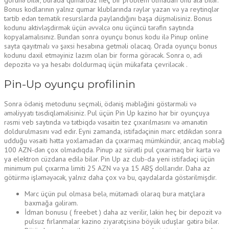
Bonus kodlarının yalnız qumar klublarında rəylər yazan və ya reytinqlər
tərtib edən tematik resurslarda paylandığını başa düşməlisiniz. Bonus
kodunu aktivləşdirmək üçün əvvəlcə onu üçüncü tərəfin saytında
kopyalamalısınız. Bundan sonra oyunçu bonus kodu ilə Pinup online
sayta qayıtmalı və şəxsi hesabına getməli olacaq. Orada oyunçu bonus
kodunu daxil etməyiniz lazım olan bir forma görəcək. Sonra o, adi
depozitə və ya hesabı doldurmaq üçün mükafata çevriləcək .
Pin-Up oyunçu profilinin
Sonra ödəniş metodunu seçməli, ödəniş məbləğini göstərməli və
əməliyyatı təsdiqləməlisiniz. Pul üçün Pin Up kazino hər bir oyunçuya
rəsmi veb saytında və tətbiqdə vəsaitin tez çıxarılmasını və əmanətin
doldurulmasını vəd edir. Eyni zamanda, istifadəçinin mərc etdikdən sonra
udduğu vəsaiti hətta yoxlamadan da çıxarmaq mümkündür, ancaq məbləğ
100 AZN-dən çox olmadıqda. Pinup az sürətli pul çıxarmaq bir karta və
ya elektron cüzdana edilə bilər. Pin Up az club-da yeni istifadəçi üçün
minimum pul çıxarma limiti 25 AZN və ya 15 ABŞ dollarıdır. Daha az
götürmə işləməyəcək, yalnız daha çox və bu, qaydalarda göstərilmişdir.
Mərc üçün pul olmasa belə, mütəmadi olaraq bura matçlara
baxmağa gəlirəm.
İdman bonusu ( freebet ) daha az verilir, lakin heç bir depozit və
pulsuz fırlanmalar kazino ziyarətçisinə böyük uduşlar gətirə bilər.