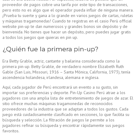
proveedor de pagos cobre una tarifa por este tipo de transacciones,
pero esto no es algo que el operador pueda influir de ninguna manera.
¡Prueba tu suerte y gana a lo grande en varios juegos de cartas, ruletas
y máquinas tragamonedas! Cuando te registras en el casio Perù official
website pin-up te dan numerosos y grandes bonos sin depósito y de
bienvenida. No tienes que hacer un depósito, pero puedes jugar gratis
a todos los juegos que quieras en pin up.
¿Quién fue la primera pin-up?
Era Betty Grable, actriz, cantante y bailarina considerada como la
primera pin-up. Betty Grable, de verdadero nombre Elizabeth Ruth
Gable (San Luis, Missouri, 1916 – Santa Mónica, California, 1973), tenía
ascendencia holandesa, irlandesa, alemana e inglesa.
Aquí, cada jugador de Perú encontrará un evento a su gusto, sin
importar sus preferencias y deporte. Pin-Up Casino Perú atrae a los
jugadores con una amplia lista de entretenimiento de juegos de azar. El
sitio ofrece muchas máquinas tragamonedas de reconocidos
proveedores de la industria que se adaptan a todos los gustos. Cada
juego está cuidadosamente clasificado en secciones, lo que facilita su
búsqueda y selección. La filtración de juegos le permite a los
jugadores refinar su búsqueda y encontrar rápidamente sus juegos
favoritos.