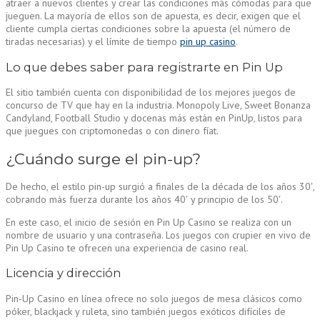
atraer a nuevos clientes y crear las condiciones más cómodas para que
jueguen. La mayoría de ellos son de apuesta, es decir, exigen que el
cliente cumpla ciertas condiciones sobre la apuesta (el número de
tiradas necesarias) y el límite de tiempo
pin up casino
.
Lo que debes saber para registrarte en Pin Up
El sitio también cuenta con disponibilidad de los mejores juegos de
concurso de TV que hay en la industria. Monopoly Live, Sweet Bonanza
Candyland, Football Studio y docenas más están en PinUp, listos para
que juegues con criptomonedas o con dinero fíat.
¿Cuándo surge el pin-up?
De hecho, el estilo pin-up surgió a finales de la década de los años 30′,
cobrando más fuerza durante los años 40′ y principio de los 50′.
En este caso, el inicio de sesión en Pin Up Casino se realiza con un
nombre de usuario y una contraseña. Los juegos con crupier en vivo de
Pin Up Casino te ofrecen una experiencia de casino real.
Licencia y dirección
Pin-Up Casino en línea ofrece no solo juegos de mesa clásicos como
póker, blackjack y ruleta, sino también juegos exóticos difíciles de