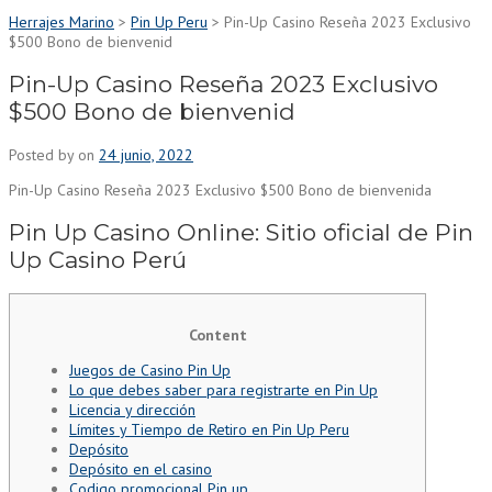
Herrajes Marino
>
Pin Up Peru
>
Pin-Up Casino Reseña 2023 Exclusivo
$500 Bono de bienvenid
Pin-Up Casino Reseña 2023 Exclusivo
$500 Bono de bienvenid
Posted by
on
24 junio, 2022
Pin-Up Casino Reseña 2023 Exclusivo $500 Bono de bienvenida
Pin Up Casino Online: Sitio oficial de Pin
Up Casino Perú
Content
Juegos de Casino Pin Up
Lo que debes saber para registrarte en Pin Up
Licencia y dirección
Límites y Tiempo de Retiro en Pin Up Peru
Depósito
Depósito en el casino
Codigo promocional Pin up