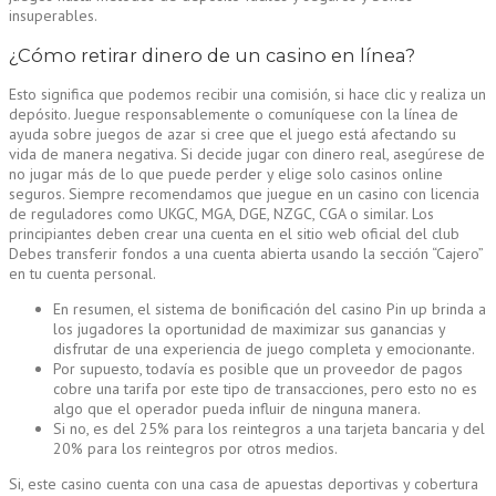
insuperables.
¿Cómo retirar dinero de un casino en línea?
Esto significa que podemos recibir una comisión, si hace clic y realiza un
depósito. Juegue responsablemente o comuníquese con la línea de
ayuda sobre juegos de azar si cree que el juego está afectando su
vida de manera negativa. Si decide jugar con dinero real, asegúrese de
no jugar más de lo que puede perder y elige solo casinos online
seguros. Siempre recomendamos que juegue en un casino con licencia
de reguladores como UKGC, MGA, DGE, NZGC, CGA o similar. Los
principiantes deben crear una cuenta en el sitio web oficial del club
Debes transferir fondos a una cuenta abierta usando la sección “Cajero”
en tu cuenta personal.
En resumen, el sistema de bonificación del casino Pin up brinda a
los jugadores la oportunidad de maximizar sus ganancias y
disfrutar de una experiencia de juego completa y emocionante.
Por supuesto, todavía es posible que un proveedor de pagos
cobre una tarifa por este tipo de transacciones, pero esto no es
algo que el operador pueda influir de ninguna manera.
Si no, es del 25% para los reintegros a una tarjeta bancaria y del
20% para los reintegros por otros medios.
Si, este casino cuenta con una casa de apuestas deportivas y cobertura