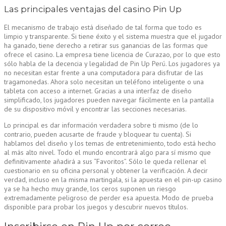
Las principales ventajas del casino Pin Up
El mecanismo de trabajo está diseñado de tal forma que todo es
limpio y transparente. Si tiene éxito y el sistema muestra que el jugador
ha ganado, tiene derecho a retirar sus ganancias de las formas que
ofrece el casino. La empresa tiene licencia de Curazao, por lo que esto
sólo habla de la decencia y legalidad de Pin Up Perú. Los jugadores ya
no necesitan estar frente a una computadora para disfrutar de las
tragamonedas. Ahora solo necesitan un teléfono inteligente o una
tableta con acceso a internet. Gracias a una interfaz de diseño
simplificado, los jugadores pueden navegar fácilmente en la pantalla
de su dispositivo móvil y encontrar las secciones necesarias.
Lo principal es dar información verdadera sobre ti mismo (de lo
contrario, pueden acusarte de fraude y bloquear tu cuenta). Si
hablamos del diseño y los temas de entretenimiento, todo está hecho
al más alto nivel. Todo el mundo encontrará algo para sí mismo que
definitivamente añadirá a sus “Favoritos”. Sólo le queda rellenar el
cuestionario en su oficina personal y obtener la verificación. A decir
verdad, incluso en la misma martingala, si la apuesta en el pin-up casino
ya se ha hecho muy grande, los ceros suponen un riesgo
extremadamente peligroso de perder esa apuesta. Modo de prueba
disponible para probar los juegos y descubrir nuevos títulos.