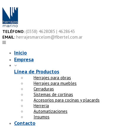
Skip
to
content
(0358) 4628085 | 4628643
TELÉFONO:
herrajesmarcelom@fibertel.com.ar
EMAIL:
Inicio
Empresa
Línea de Productos
Herrajes para obras
Herrajes para muebles
Cerraduras
Sistemas de cortinas
Accesorios para cocinas y placards
Herrería
Automatizaciones
Insumos
Contacto