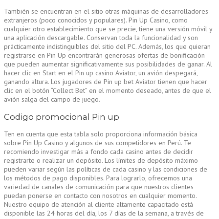
También se encuentran en el sitio otras máquinas de desarrolladores
extranjeros (poco conocidos y populares). Pin Up Casino, como
cualquier otro establecimiento que se precie, tiene una versión móvil y
una aplicación descargable. Conservan toda la funcionalidad y son
prácticamente indistinguibles del sitio del PC. Además, los que quieran
registrarse en Pin Up encontrarán generosas ofertas de bonificación
que pueden aumentar significativamente sus posibilidades de ganar. Al
hacer clic en Start en el Pin up casino Aviator, un avión despegará,
ganando altura. Los jugadores de Pin up bet Aviator tienen que hacer
clic en el botón “Collect Bet” en el momento deseado, antes de que el
avión salga del campo de juego.
Codigo promocional Pin up
Ten en cuenta que esta tabla solo proporciona información básica
sobre Pin Up Casino y algunos de sus competidores en Perú. Te
recomiendo investigar más a fondo cada casino antes de decidir
registrarte o realizar un depósito. Los límites de depósito máximo
pueden variar según las políticas de cada casino y las condiciones de
los métodos de pago disponibles. Para lograrlo, ofrecemos una
variedad de canales de comunicación para que nuestros clientes
puedan ponerse en contacto con nosotros en cualquier momento.
Nuestro equipo de atención al cliente altamente capacitado está
disponible las 24 horas del día, los 7 días de la semana, a través de