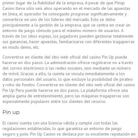
primer lugar de la fiabilidad de la empresa. A pesar de que Pinup
Casino lleva sólo seis años operando en el mercado de las apuestas
en línea, el operador ha conseguido progresar significativamente y
convertirse en uno de los líderes del mercado. Esto se debe
principalmente a la gestión de la empresa, que se centra en crear un
entorno de juego cómodo para el máximo número de usuarios. A
través de los sitios espejo, los jugadores pueden gestionar totalmente
sus ganancias, hacer apuestas, familiarizarse con diferentes tragaperras
en modo demo, etc.
Convertirse en cliente del sitio web oficial del casino Pin Up puede
hacerse en dos pasos. La administración ofrece registrarse no a través
del correo electrónico o las redes sociales, sino mediante un número
de móvil. Gracias a ello, la cuenta se vincula inmediatamente a los
datos personales del usuario, lo que excluye la posibilidad de pirateo
y robo de fondos. Convertirse en cliente del sitio web oficial del casino
Pin Up Peru puede hacerse en dos pasos. La plataforma ofrece una
amplia gama de entretenimiento, pero las máquinas tragaperras son
especialmente populares entre los clientes del recurso.
Pin up
El casino cuenta con una licencia válida y cumple con todas las
regulaciones establecidas, lo que garantiza un entorno de juego
seguro y justo. Pin Up Casino se destaca por su excelente reputación en