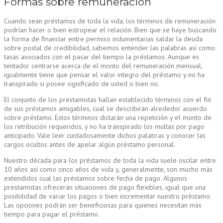
Formas sobre remuneración
Cuando sean préstamos de toda la vida, los términos de remuneración
podrían hacer o bien estropear el relación. Bien que se haye buscando
la forma de financiar entre permiso indumentarias saldar la deuda
sobre postal de credibilidad, sabemos entender las palabras así­ como
tasas asociados con el pasar del tiempo la préstamos. Aunque es
tentador centrarse acerca de el monto del remuneración mensual,
igualmente tiene que pensar el valor integro del préstamo y no ha
transpirado si posee significado de usted o bien no.
El conjunto de los prestamistas hallan establecido términos con el fin
de sus préstamos amigables, cual se describirán alrededor acuerdo
sobre préstamo. Estos términos dictarán una repetición y el monto de
los retribución requeridos, y no ha transpirado los multas por pago
anticipado. Vale leer cuidadosamente dichos palabras y conocer las
cargos ocultos antes de apelar algún préstamo personal.
Nuestro década para los préstamos de toda la vida suele oscilar entre
10 años así­ como cinco años de vida y, generalmente, son mucho más
extendidos cual las préstamos sobre fecha de pago. Algunos
prestamistas ofrecerán situaciones de pago flexibles, igual que una
posibilidad de variar los pagos o bien incrementar nuestro préstamo.
Las opciones podrán ser beneficiosas para quienes necesitan más
tiempo para pagar el préstamo.