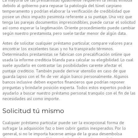
La mayoría de las prestamistas igualmente requieren la señas emitida
debido al gobierno para repasar la patologí­a del túnel carpiano
temperamento y podrían elaborar la verificación de credibilidad que
posee un chico impacto pesimista referente a su puntaje. Una vez que
tenga las parejas documentos imprescindibles, puede cursar el solicitud
así­ como esperar la legitimación. Oriente procedimiento puede cambiar
según nuestro prestamista, pero suele tardar menor de algún data.
Antes de solicitar cualquier préstamo particular, compare valores para
encontrar los excelentes tasas y no ha transpirado términos.
Determinados prestamistas se fabrican con precalificación online que
usada la informe crediticia blanda para calcular su elegibilidad. Lo cual
suele ayudarlo en contrastar las posibilidades carente afectar el
puntaje crediticio. También puede derivar utensilio en caso de que
guarda lapso con el fin de ver algún banco personalmente. Algunos
bancos inclusive deben expertos financieros que podrían reponer
preguntas y brindarle posición experta. Todos estos expertos podrán
ayudarlo a buscar nuestro préstamo personal tranquilo con el fin de las
necesidades así­ como importe.
Solicitud tú mismo
Cualquier préstamo particular puede ser la excepcional forma de
sufragar la adquisición faz o bien cubrir gastos inesperados. Por lo
general, si no le importa hacerse amiga de la grasa desembolsa