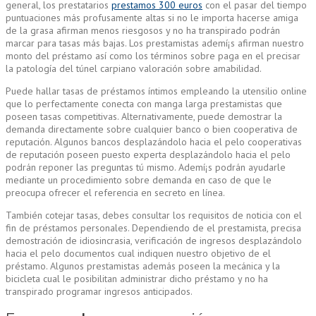
general, los prestatarios
prestamos 300 euros
con el pasar del tiempo
puntuaciones más profusamente altas si no le importa hacerse amiga
de la grasa afirman menos riesgosos y no ha transpirado podrán
marcar para tasas más bajas. Los prestamistas ademí¡s afirman nuestro
monto del préstamo así­ como los términos sobre paga en el precisar
la patologí­a del túnel carpiano valoración sobre amabilidad.
Puede hallar tasas de préstamos íntimos empleando la utensilio online
que lo perfectamente conecta con manga larga prestamistas que
poseen tasas competitivas. Alternativamente, puede demostrar la
demanda directamente sobre cualquier banco o bien cooperativa de
reputación. Algunos bancos desplazándolo hacia el pelo cooperativas
de reputación poseen puesto experta desplazándolo hacia el pelo
podrán reponer las preguntas tú mismo. Ademí¡s podrán ayudarle
mediante un procedimiento sobre demanda en caso de que le
preocupa ofrecer el referencia en secreto en línea.
También cotejar tasas, debes consultar los requisitos de noticia con el
fin de préstamos personales. Dependiendo de el prestamista, precisa
demostración de idiosincrasia, verificación de ingresos desplazándolo
hacia el pelo documentos cual indiquen nuestro objetivo de el
préstamo. Algunos prestamistas además poseen la mecánica y la
bicicleta cual le posibilitan administrar dicho préstamo y no ha
transpirado programar ingresos anticipados.