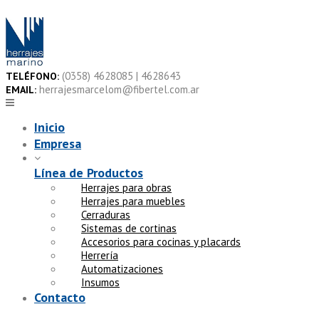
Skip
to
content
(0358) 4628085 | 4628643
TELÉFONO:
herrajesmarcelom@fibertel.com.ar
EMAIL:
Inicio
Empresa
Línea de Productos
Herrajes para obras
Herrajes para muebles
Cerraduras
Sistemas de cortinas
Accesorios para cocinas y placards
Herrería
Automatizaciones
Insumos
Contacto