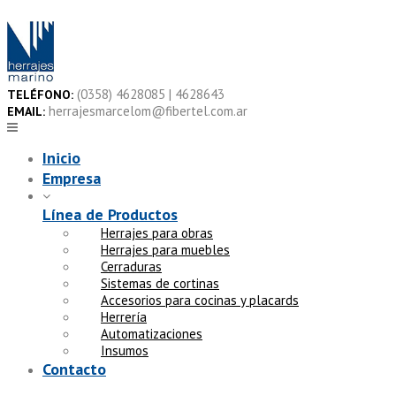
Skip
to
content
(0358) 4628085 | 4628643
TELÉFONO:
herrajesmarcelom@fibertel.com.ar
EMAIL:
Inicio
Empresa
Línea de Productos
Herrajes para obras
Herrajes para muebles
Cerraduras
Sistemas de cortinas
Accesorios para cocinas y placards
Herrería
Automatizaciones
Insumos
Contacto