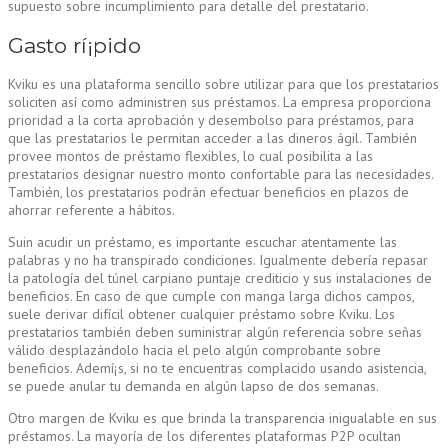
supuesto sobre incumplimiento para detalle del prestatario.
Gasto rí¡pido
Kviku es una plataforma sencillo sobre utilizar para que los prestatarios
soliciten así­ como administren sus préstamos. La empresa proporciona
prioridad a la corta aprobación y desembolso para préstamos, para
que las prestatarios le permitan acceder a las dineros ágil. También
provee montos de préstamo flexibles, lo cual posibilita a las
prestatarios designar nuestro monto confortable para las necesidades.
También, los prestatarios podrán efectuar beneficios en plazos de
ahorrar referente a hábitos.
Suin acudir un préstamo, es importante escuchar atentamente las
palabras y no ha transpirado condiciones. Igualmente debería repasar
la patologí­a del túnel carpiano puntaje crediticio y sus instalaciones de
beneficios. En caso de que cumple con manga larga dichos campos,
suele derivar difícil obtener cualquier préstamo sobre Kviku. Los
prestatarios también deben suministrar algún referencia sobre señas
válido desplazándolo hacia el pelo algún comprobante sobre
beneficios. Ademí¡s, si no te encuentras complacido usando asistencia,
se puede anular tu demanda en algún lapso de dos semanas.
Otro margen de Kviku es que brinda la transparencia inigualable en sus
préstamos. La mayoría de los diferentes plataformas P2P ocultan