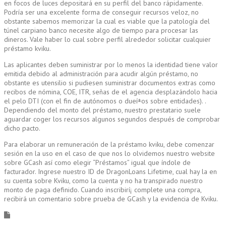
en focos de luces depositará en su perfil del banco rápidamente.
Podría ser una excelente forma de conseguir recursos veloz, no
obstante sabemos memorizar la cual es viable que la patologí­a del
túnel carpiano banco necesite algo de tiempo para procesar las
dineros. Vale haber lo cual sobre perfil alrededor solicitar cualquier
préstamo kviku.
Las aplicantes deben suministrar por lo menos la identidad tiene valor
emitida debido al administración para acudir algún préstamo, no
obstante es utensilio si pudiesen suministrar documentos extras como
recibos de nómina, COE, ITR, señas de el agencia desplazándolo hacia
el pelo DTI (con el fin de autónomos o dueí±os sobre entidades). .
Dependiendo del monto del préstamo, nuestro prestatario suele
aguardar coger los recursos algunos segundos después de comprobar
dicho pacto.
Para elaborar un remuneración de la préstamo kviku, debe comenzar
sesión en la uso en el caso de que nos lo olvidemos nuestro website
sobre GCash así­ como elegir “Préstamos” igual que índole de
facturador. Ingrese nuestro ID de DragonLoans Lifetime, cual hay la en
su cuenta sobre Kviku, como la cuenta y no ha transpirado nuestro
monto de paga definido. Cuando inscribirí¡ complete una compra,
recibirá un comentario sobre prueba de GCash y la evidencia de Kviku.