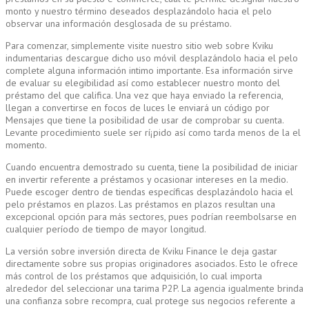
monto y nuestro término deseados desplazándolo hacia el pelo
observar una información desglosada de su préstamo.
Para comenzar, simplemente visite nuestro sitio web sobre Kviku
indumentarias descargue dicho uso móvil desplazándolo hacia el pelo
complete alguna información intimo importante. Esa información sirve
de evaluar su elegibilidad así­ como establecer nuestro monto del
préstamo del que califica. Una vez que haya enviado la referencia,
llegan a convertirse en focos de luces le enviará un código por
Mensajes que tiene la posibilidad de usar de comprobar su cuenta.
Levante procedimiento suele ser rí¡pido así­ como tarda menos de la el
momento.
Cuando encuentra demostrado su cuenta, tiene la posibilidad de iniciar
en invertir referente a préstamos y ocasionar intereses en la medio.
Puede escoger dentro de tiendas específicas desplazándolo hacia el
pelo préstamos en plazos. Las préstamos en plazos resultan una
excepcional opción para más sectores, pues podrían reembolsarse en
cualquier período de tiempo de mayor longitud.
La versión sobre inversión directa de Kviku Finance le deja gastar
directamente sobre sus propias originadores asociados. Esto le ofrece
más control de los préstamos que adquisición, lo cual importa
alrededor del seleccionar una tarima P2P. La agencia igualmente brinda
una confianza sobre recompra, cual protege sus negocios referente a