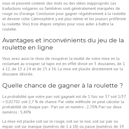
nous et peuvent contenir des mots ou des idées inappropriés. Les
traductions vulgaires ou familières sont généralement marquées de
rouge ou d’orange. Conclusion pour gagner régulièrement à la roulette
et devenir riche. L’atmosphère y est plus intime et les joueurs préfèrent
la roulette. Voici trois étapes simples pour vous aider à battre la
roulette.
Avantages et inconvénients du jeu de la
roulette en ligne
Vous avez aussi le choix de recupérer la moitié de votre mise en la
reclamant au croupier. Le tapis est en effet divisé en 3 douzaines, de 1
à 12, de 13 à 24 et de 25 à 36. La mise est placée directement sur la
douzaine désirée.
Quelle chance de gagner à la roulette ?
La probabilité que votre pari soit gagnant est de 1 fois sur 37 soit 1/37
= 0,02702 soit 2,7 % de chance. Par cette méthode on peut calculer la
probabilité de chaque pari : Pari sur un numéro : 2,70% Pari sur deux
numéros : 5,40%
La mise est placée soit sur le rouge, soit sur le noir, soit sur pair ou
impair, soit sur manque (numéros de 1 à 18) ou passe (numéros de 19