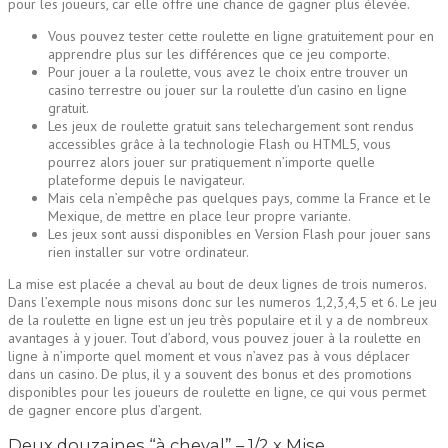
pour les joueurs, car elle offre une chance de gagner plus élevée.
Vous pouvez tester cette roulette en ligne gratuitement pour en
apprendre plus sur les différences que ce jeu comporte.
Pour jouer a la roulette, vous avez le choix entre trouver un
casino terrestre ou jouer sur la roulette d’un casino en ligne
gratuit.
Les jeux de roulette gratuit sans telechargement sont rendus
accessibles grâce à la technologie Flash ou HTML5, vous
pourrez alors jouer sur pratiquement n’importe quelle
plateforme depuis le navigateur.
Mais cela n’empêche pas quelques pays, comme la France et le
Mexique, de mettre en place leur propre variante.
Les jeux sont aussi disponibles en Version Flash pour jouer sans
rien installer sur votre ordinateur.
La mise est placée a cheval au bout de deux lignes de trois numeros.
Dans l’exemple nous misons donc sur les numeros 1,2,3,4,5 et 6. Le jeu
de la roulette en ligne est un jeu très populaire et il y a de nombreux
avantages à y jouer. Tout d’abord, vous pouvez jouer à la roulette en
ligne à n’importe quel moment et vous n’avez pas à vous déplacer
dans un casino. De plus, il y a souvent des bonus et des promotions
disponibles pour les joueurs de roulette en ligne, ce qui vous permet
de gagner encore plus d’argent.
Deux douzaines “à cheval” – 1/2 x Mise