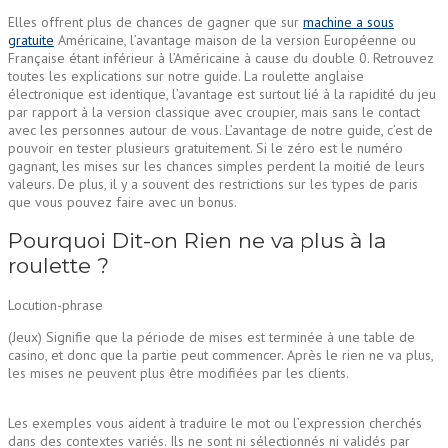
Elles offrent plus de chances de gagner que sur
machine a sous
gratuite
Américaine, l’avantage maison de la version Européenne ou
Française étant inférieur à l’Américaine à cause du double 0. Retrouvez
toutes les explications sur notre guide. La roulette anglaise
électronique est identique, l’avantage est surtout lié à la rapidité du jeu
par rapport à la version classique avec croupier, mais sans le contact
avec les personnes autour de vous. L’avantage de notre guide, c’est de
pouvoir en tester plusieurs gratuitement. Si le zéro est le numéro
gagnant, les mises sur les chances simples perdent la moitié de leurs
valeurs. De plus, il y a souvent des restrictions sur les types de paris
que vous pouvez faire avec un bonus.
Pourquoi Dit-on Rien ne va plus à la
roulette ?
Locution-phrase
(Jeux) Signifie que la période de mises est terminée à une table de
casino, et donc que la partie peut commencer. Après le rien ne va plus,
les mises ne peuvent plus être modifiées par les clients.
Les exemples vous aident à traduire le mot ou l’expression cherchés
dans des contextes variés. Ils ne sont ni sélectionnés ni validés par