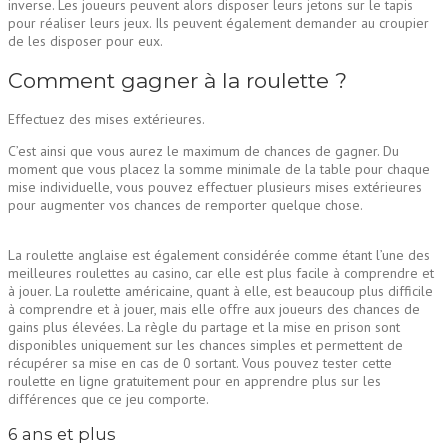
inverse. Les joueurs peuvent alors disposer leurs jetons sur le tapis
pour réaliser leurs jeux. Ils peuvent également demander au croupier
de les disposer pour eux.
Comment gagner à la roulette ?
Effectuez des mises extérieures.
C’est ainsi que vous aurez le maximum de chances de gagner. Du
moment que vous placez la somme minimale de la table pour chaque
mise individuelle, vous pouvez effectuer plusieurs mises extérieures
pour augmenter vos chances de remporter quelque chose.
La roulette anglaise est également considérée comme étant l’une des
meilleures roulettes au casino, car elle est plus facile à comprendre et
à jouer. La roulette américaine, quant à elle, est beaucoup plus difficile
à comprendre et à jouer, mais elle offre aux joueurs des chances de
gains plus élevées. La règle du partage et la mise en prison sont
disponibles uniquement sur les chances simples et permettent de
récupérer sa mise en cas de 0 sortant. Vous pouvez tester cette
roulette en ligne gratuitement pour en apprendre plus sur les
différences que ce jeu comporte.
6 ans et plus