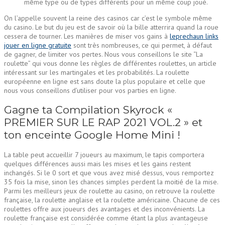
même type ou de types différents pour un même coup joué.
On l’appelle souvent la reine des casinos car c’est le symbole même
du casino. Le but du jeu est de savoir où la bille atterrira quand la roue
cessera de tourner. Les manières de miser vos gains à
leprechaun links
jouer en ligne gratuite
sont très nombreuses, ce qui permet, à défaut
de gagner, de limiter vos pertes. Nous vous conseillons le site “La
roulette” qui vous donne les règles de différentes roulettes, un article
intéressant sur les martingales et les probabilités. La roulette
européenne en ligne est sans doute la plus populaire et celle que
nous vous conseillons d’utiliser pour vos parties en ligne.
Gagne ta Compilation Skyrock «
PREMIER SUR LE RAP 2021 VOL.2 » et
ton enceinte Google Home Mini !
La table peut accueillir 7 joueurs au maximum, le tapis comportera
quelques différences aussi mais les mises et les gains restent
inchangés. Si le 0 sort et que vous avez misé dessus, vous remportez
35 fois la mise, sinon les chances simples perdent la moitié de la mise.
Parmi les meilleurs jeux de roulette au casino, on retrouve la roulette
française, la roulette anglaise et la roulette américaine. Chacune de ces
roulettes offre aux joueurs des avantages et des inconvénients. La
roulette française est considérée comme étant la plus avantageuse