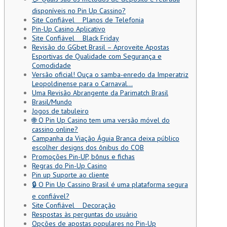
disponíveis no Pin Up Cassino?
Site Confiável Planos de Telefonia
Pin-Up Casino Aplicativo
Site Confiável Black Friday
Revisão do GGbet Brasil – Aproveite Apostas
Esportivas de Qualidade com Segurança e
Comodidade
Versão oficial! Ouça o samba-enredo da Imperatriz
Leopoldinense para o Carnaval…
Uma Revisão Abrangente da Parimatch Brasil
Brasil/Mundo
Jogos de tabuleiro
🌐 O Pin Up Casino tem uma versão móvel do
cassino online?
Campanha da Viação Águia Branca deixa público
escolher designs dos ônibus do COB
Promoções Pin-UP, bônus e fichas
Regras do Pin-Up Casino
Pin up Suporte ao cliente
🔒 O Pin Up Cassino Brasil é uma plataforma segura
e confiável?
Site Confiável Decoração
Respostas às perguntas do usuário
Opções de apostas populares no Pin-Up