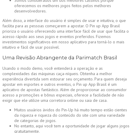
Somos considerados um dos melhores cassinos porque
oferecemos os melhores jogos feitos pelos melhores
desenvolvedores.
Além disso, a interface do usuário é simples de usar e intuitiva, o que
facilita para as pessoas começarem a apostar. O Pin up App Brasil
prioriza o usuário oferecendo uma interface fácil de usar que facilita o
acesso rápido aos seus jogos e eventos preferidos. Fizemos
investimentos significativos em nosso aplicativo para torná-lo o mais
intuitivo e fácil de usar possível.
Uma Revisão Abrangente da Parimatch Brasil
Usando o modo demo, você entenderá a operação e as
complexidades das máquinas caça-níqueis. Obtenha a melhor
experiência divertida sem estourar seu orçamento. Para quem deseja
apostar em esportes e outros eventos, o Pin up App Brasil é um
aplicativo de apostas fantástico. Além de proporcionar ao consumidor
acesso a promoções e bônus especiais, oferece a facilidade de não
exigir que ele utilize uma corretora online ou saia de casa.
Muitos usuários ávidos do Pin-Up há muito tempo estão cientes
da riqueza e riqueza do conteúdo do site com uma variedade
de categorias de jogos.
No entanto, aqui você tem a oportunidade de jogar alguns jogos
gratuitamente.