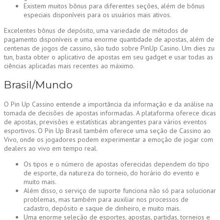
Existem muitos bônus para diferentes seções, além de bônus
especiais disponíveis para os usuários mais ativos.
Excelentes bônus de depósito, uma variedade de métodos de
pagamento disponíveis e uma enorme quantidade de apostas, além de
centenas de jogos de cassino, são tudo sobre PinUp Casino. Um dies zu
tun, basta obter o aplicativo de apostas em seu gadget e usar todas as
ciências aplicadas mais recentes ao máximo.
Brasil/Mundo
O Pin Up Cassino entende a importância da informação e da análise na
tomada de decisões de apostas informadas. A plataforma oferece dicas
de apostas, previsões e estatísticas abrangentes para vários eventos
esportivos. O Pin Up Brasil também oferece uma seção de Cassino ao
Vivo, onde os jogadores podem experimentar a emoção de jogar com
dealers ao vivo em tempo real.
Os tipos e o número de apostas oferecidas dependem do tipo
de esporte, da natureza do torneio, do horário do evento e
muito mais.
Além disso, o serviço de suporte funciona não só para solucionar
problemas, mas também para auxiliar nos processos de
cadastro, depósito e saque de dinheiro, e muito mais.
Uma enorme seleção de esportes, apostas, partidas, torneios e