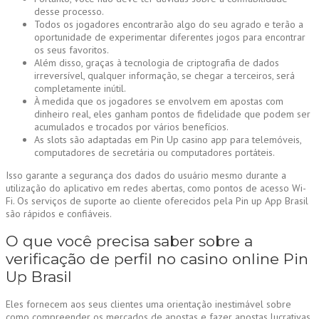
desse processo.
Todos os jogadores encontrarão algo do seu agrado e terão a
oportunidade de experimentar diferentes jogos para encontrar
os seus favoritos.
Além disso, graças à tecnologia de criptografia de dados
irreversível, qualquer informação, se chegar a terceiros, será
completamente inútil.
À medida que os jogadores se envolvem em apostas com
dinheiro real, eles ganham pontos de fidelidade que podem ser
acumulados e trocados por vários benefícios.
As slots são adaptadas em Pin Up casino app para telemóveis,
computadores de secretária ou computadores portáteis.
Isso garante a segurança dos dados do usuário mesmo durante a
utilização do aplicativo em redes abertas, como pontos de acesso Wi-
Fi. Os serviços de suporte ao cliente oferecidos pela Pin up App Brasil
são rápidos e confiáveis.
O que você precisa saber sobre a
verificação de perfil no casino online Pin
Up Brasil
Eles fornecem aos seus clientes uma orientação inestimável sobre
como compreender os mercados de apostas e fazer apostas lucrativas