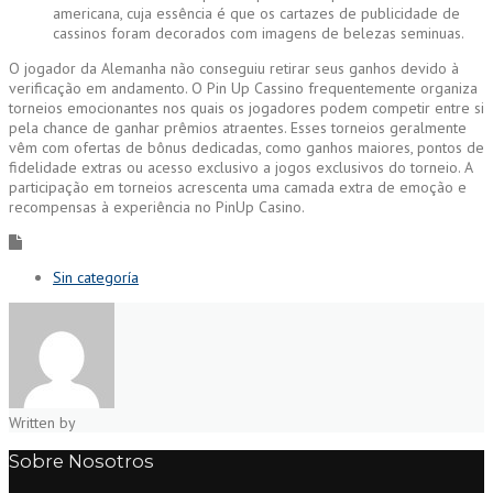
americana, cuja essência é que os cartazes de publicidade de
cassinos foram decorados com imagens de belezas seminuas.
O jogador da Alemanha não conseguiu retirar seus ganhos devido à
verificação em andamento. O Pin Up Cassino frequentemente organiza
torneios emocionantes nos quais os jogadores podem competir entre si
pela chance de ganhar prêmios atraentes. Esses torneios geralmente
vêm com ofertas de bônus dedicadas, como ganhos maiores, pontos de
fidelidade extras ou acesso exclusivo a jogos exclusivos do torneio. A
participação em torneios acrescenta uma camada extra de emoção e
recompensas à experiência no PinUp Casino.
Sin categoría
Written by
Sobre Nosotros