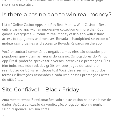
imersiva e interativa.
Is there a casino app to win real money?
List of Online Casino Apps that Pay Real Money. Wild Casino – Best
online casino app with an impressive collection of more than 600
games. Everygame – Premium real money casino app with instant
access to top games and bonuses. Bovada – Handpicked selection of
mobile casino games and access to Bovada Rewards on the app.
Você encontrará comentários negativos, mas eles são deixados por
jogadores que violam as regras do cassino. Os jogadores do Pin up
App Brasil poderão aproveitar diversos incentivos e promoções. Eles
têm tudo, incluindo rodadas grátis em seus jogos de cassino e
reembolso de bônus em depósitos! Você deve ser informado dos
termos e limitações associados a cada uma dessas promoções antes
de utilizá-las.
Site Confiável Black Friday
Atualmente temos 2 reclamações sobre este casino na nossa base de
dados. Após a conclusão da verificação, o jogador não viu nenhum
saldo disponível em sua conta.