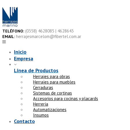
Skip
to
content
(0358) 4628085 | 4628643
TELÉFONO:
herrajesmarcelom@fibertel.com.ar
EMAIL:
Inicio
Empresa
Línea de Productos
Herrajes para obras
Herrajes para muebles
Cerraduras
Sistemas de cortinas
Accesorios para cocinas y placards
Herrería
Automatizaciones
Insumos
Contacto