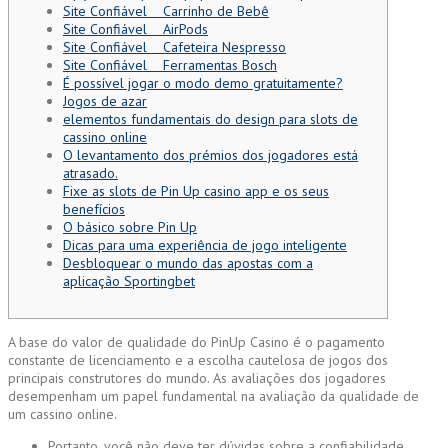
Site Confiável Carrinho de Bebê
Site Confiável AirPods
Site Confiável Cafeteira Nespresso
Site Confiável Ferramentas Bosch
É possível jogar o modo demo gratuitamente?
Jogos de azar
elementos fundamentais do design para slots de
cassino online
O levantamento dos prémios dos jogadores está
atrasado.
Fixe as slots de Pin Up casino app e os seus
benefícios
O básico sobre Pin Up
Dicas para uma experiência de jogo inteligente
Desbloquear o mundo das apostas com a
aplicação Sportingbet
A base do valor de qualidade do PinUp Casino é o pagamento
constante de licenciamento e a escolha cautelosa de jogos dos
principais construtores do mundo. As avaliações dos jogadores
desempenham um papel fundamental na avaliação da qualidade de
um cassino online.
Portanto, você não deve ter dúvidas sobre a confiabilidade