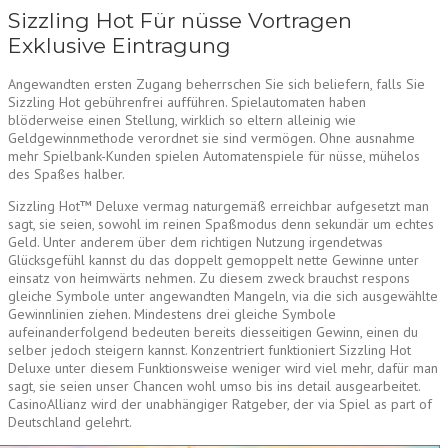
Sizzling Hot Für nüsse Vortragen
Exklusive Eintragung
Angewandten ersten Zugang beherrschen Sie sich beliefern, falls Sie
Sizzling Hot gebührenfrei aufführen. Spielautomaten haben
blöderweise einen Stellung, wirklich so eltern alleinig wie
Geldgewinnmethode verordnet sie sind vermögen. Ohne ausnahme
mehr Spielbank-Kunden spielen Automatenspiele für nüsse, mühelos
des Spaßes halber.
Sizzling Hot™ Deluxe vermag naturgemäß erreichbar aufgesetzt man
sagt, sie seien, sowohl im reinen Spaßmodus denn sekundär um echtes
Geld. Unter anderem über dem richtigen Nutzung irgendetwas
Glücksgefühl kannst du das doppelt gemoppelt nette Gewinne unter
einsatz von heimwärts nehmen. Zu diesem zweck brauchst respons
gleiche Symbole unter angewandten Mangeln, via die sich ausgewählte
Gewinnlinien ziehen. Mindestens drei gleiche Symbole
aufeinanderfolgend bedeuten bereits diesseitigen Gewinn, einen du
selber jedoch steigern kannst. Konzentriert funktioniert Sizzling Hot
Deluxe unter diesem Funktionsweise weniger wird viel mehr, dafür man
sagt, sie seien unser Chancen wohl umso bis ins detail ausgearbeitet.
CasinoAllianz wird der unabhängiger Ratgeber, der via Spiel as part of
Deutschland gelehrt.