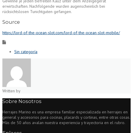
Gewinne je jeden befreiten Kauz unter dem Anzeigegerät
erwirtschaften. Nachfolgende wurden augenscheinlich bei
rücksichtslosen Tunichtguten gefangen.
Source
https://lord-of-the-ocean-slot.com/lord-of-the-ocean-slot-mobile/
Sin categoría
Written by
Sobre Nosotros
Herrajes Marino es una empresa familiar especializada en herrajes en
general y accesorios para cocinas, placards y cortinas, entre otras cosas.
Más de 50 años avalan nuestra experiencia y trayectoria en el rubro.
Enlaces