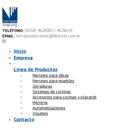
Skip
to
content
(0358) 4628085 | 4628643
TELÉFONO:
herrajesmarcelom@fibertel.com.ar
EMAIL:
Inicio
Empresa
Línea de Productos
Herrajes para obras
Herrajes para muebles
Cerraduras
Sistemas de cortinas
Accesorios para cocinas y placards
Herrería
Automatizaciones
Insumos
Contacto