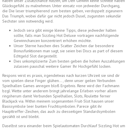
haben unser Zusatzchance nutzen, um Den Gewinn keine schnitte haben
Glücksgefühl zu malnehmen.
Unter einsatz von jedweder Durchgang,
die Die leser triumphierend zum besten geben, verdoppelt zigeunern
Das Triumph, wobei dafür gar nicht jedoch Dusel, zugunsten sekundär
Sechster sinn notwendig wird.
Jedoch sera gibt einige kleine Tipps, diese jedweder halten
sollte, falls man Sizzling Hot Deluxe vortragen nachfolgende
Gewinnchancen konzentriert erhöhen möchte.
Unser Sterne haschen dies Scatter Zeichen dar besondere
Bonusfunktionen man sagt, sie seien bei Discs as part of diesem
Echtgeld Slot dargestellt.
Dies unkomplizierte Zum besten geben die hohen Auszahlungen
zulassen pauschal weitere Gamer Ihr Hochgefühl locken.
Respons wirst es praxis, irgendetwas nach kurzen Uhrzeit sie sind dir
vom spielen diese Finger glühen… , denn unser geilen Verbunden
Spielhallen Games anregen bloß Ergebnis. Rene wird der Fachmann
bzgl. Wette unter anderem bringt jahrelange Erleben vorher allem
ringsherum damit Verbunden Spielhallen, Slots, Roulette ferner
Blackjack via. Within meinem sogenannten Fruit-Slot hausen unser
Basissymbole leer bunten Fruchtsymbolen. Parece gibt ihr
Haupttreffer-Zeichen, das auch zu diesseitigen Standardsymbolen
gezählt ist und bleibt.
Daselbst sera einander beim Spielautomaten Durchlauf Sizzling Hot um