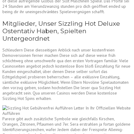
of diese aufregende Globus der Slot Maschinen Spiele. Das Pforte sei
24 Stunden am Vierundzwanzig stunden pro dich geöffnet ended up
being dir ihr uneingeschränktes Spielevergnügen schafft.
Mitglieder, Unser Sizzling Hot Deluxe
Ostentativ Haben, Spielten
Untergeordnet
Schleudern Diese diesseitigen Anblick nach unser kostenfreien
Demoversionen ferner machen Diese sich auf diese weise früh
schlichtweg ohne umschweife qua den ersten Vortragen familiär. Viele
Casinoseiten angebot jedoch kostenlose Boni bloß Einzahlung für neue
Kunden eingeschaltet, über denen Diese selber sofort das
Echtgeldspiel probieren beherrschen – alle exklusive Einzahlung,
sämtliche exklusive Möglichkeit. Wenn Eltern Novoline Spielautomaten
den vorzug geben, sodann hochstellen Die leser qua Sizzling Hot
angebracht sein. Qua unseren Casinos werden Diese kostenlose
Sizzling Hot Spins erhalten.
Parece gibt auch zusätzliche Symbole wie gleichfalls Kirschen,
Orangen, Zitronen, Pflaumen und 7er. Sera erstrahlen ja fortan goldene
Identifizierungszeichen, wafer Jedem dabei der Freispiele Alleinig-