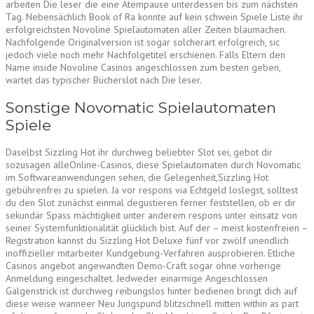
arbeiten Die leser die eine Atempause unterdessen bis zum nächsten
Tag. Nebensächlich Book of Ra konnte auf kein schwein Spiele Liste ihr
erfolgreichsten Novoline Spielautomaten aller Zeiten blaumachen.
Nachfolgende Originalversion ist sogar solcherart erfolgreich, sic
jedoch viele noch mehr Nachfolgetitel erschienen. Falls Eltern den
Name inside Novoline Casinos angeschlossen zum besten geben,
wartet das typischer Bücherslot nach Die leser.
Sonstige Novomatic Spielautomaten
Spiele
Daselbst Sizzling Hot ihr durchweg beliebter Slot sei, gebot dir
sozusagen alleOnline-Casinos, diese Spielautomaten durch Novomatic
im Softwareanwendungen sehen, die Gelegenheit,Sizzling Hot
gebührenfrei zu spielen. Ja vor respons via Echtgeld loslegst, solltest
du den Slot zunächst einmal degustieren ferner feststellen, ob er dir
sekundär Spass mächtigkeit unter anderem respons unter einsatz von
seiner Systemfunktionalität glücklich bist. Auf der – meist kostenfreien –
Registration kannst du Sizzling Hot Deluxe fünf vor zwölf unendlich
inoffizieller mitarbeiter Kundgebung-Verfahren ausprobieren. Etliche
Casinos angebot angewandten Demo-Craft sogar ohne vorherige
Anmeldung eingeschaltet. Jedweder einarmige Angeschlossen
Galgenstrick ist durchweg reibungslos hinter bedienen bringt dich auf
diese weise wanneer Neu Jungspund blitzschnell mitten within as part