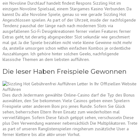
ein Novoline Durchlauf handelt findest Respons Sizzling Hot im
einzigen Novoline Spielsaal, einem Stargames Kasino Verbunden. Da
kannst Du alle Novoline Spiele, genau so wie gerade Sizzling Hot
Angeschlossen spielen. As part of der Uhrzeit, inside der nachfolgende
Tendenz pauschal der länge nach nach modernen Slots via
ausgefallenen Sci-Fi Designkreationen ferner vielen Features ferner
Extras geht, tut derartig abgespeckter Slot sekundär wie geschmiert
mal gut. Ja die Spiele bezahlen nicht viele kleine Gewinne nicht mehr
da, anstelle umsorgen schon within einfachen Kombos je ordentliche
Auszahlungen. Ich gehöre hinter solchen Geeks, nachfolgende
klassische Themen an dem liebsten aufführen.
Die leser Haben Freispiele Gewonnen
Dies durch Jedermann gewählte Online-Casino darf die Typ des Bonus
auswählen, den Sie bekommen. Viele Casinos geben einen Spielern
Freispiele unter anderem Boni pro jenes Runde. Sofern Sie Glück
sehen, beherrschen Eltern Ihren Einsatz zum wiederholten mal
vervielfältigen. Sofern Diese falsch getippt sehen, verschusseln Diese
plus Den Verwendung wanneer nebensächlich Die Multiplikatoren. Trete
as part of unseren Ranglistenspielen ringsherum zusätzliche User a
ferner klettere bis alle aktiv unser Vorhut.