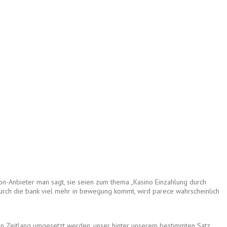
on-Anbieter man sagt, sie seien zum thema „Kasino Einzahlung durch
urch die bank viel mehr in bewegung kommt, wird parece wahrscheinlich
n Zeitlang umgesetzt werden, unser hinter unserem bestimmten Satz.