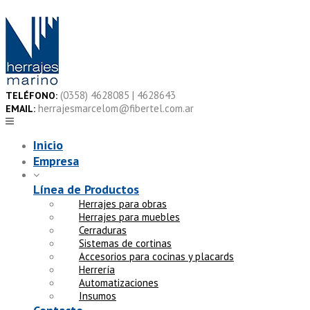
Skip
to
content
(0358) 4628085 | 4628643
TELÉFONO:
herrajesmarcelom@fibertel.com.ar
EMAIL:
Inicio
Empresa
Línea de Productos
Herrajes para obras
Herrajes para muebles
Cerraduras
Sistemas de cortinas
Accesorios para cocinas y placards
Herrería
Automatizaciones
Insumos