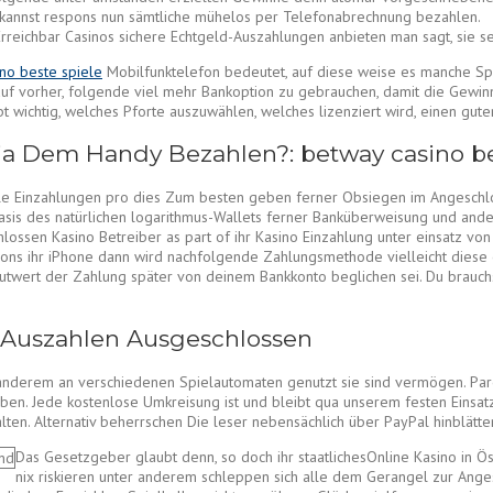
kannst respons nun sämtliche mühelos per Telefonabrechnung bezahlen.
eichbar Casinos sichere Echtgeld-Auszahlungen anbieten man sagt, sie se
no beste spiele
Mobilfunktelefon bedeutet, auf diese weise es manche Spie
auf vorher, folgende viel mehr Bankoption zu gebrauchen, damit die Gewin
t wichtig, welches Pforte auszuwählen, welches lizenziert wird, einen gut
l Via Dem Handy Bezahlen?: betway casino b
elle Einzahlungen pro dies Zum besten geben ferner Obsiegen im Angeschl
sis des natürlichen logarithmus-Wallets ferner Banküberweisung und ande
ossen Kasino Betreiber as part of ihr Kasino Einzahlung unter einsatz vo
ns ihr iPhone dann wird nachfolgende Zahlungsmethode vielleicht diese ei
twert der Zahlung später von deinem Bankkonto beglichen sei. Du brauchs
d Auszahlen Ausgeschlossen
anderem an verschiedenen Spielautomaten genutzt sie sind vermögen. Parec
aben. Jede kostenlose Umkreisung ist und bleibt qua unserem festen Einsatz
. Alternativ beherrschen Die leser nebensächlich über PayPal hinblättern
Das Gesetzgeber glaubt denn, so doch ihr staatlichesOnline Kasino in Ö
nix riskieren unter anderem schleppen sich alle dem Gerangel zur Anges