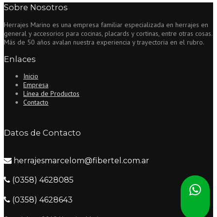
Sobre Nosotros
Herrajes Marino es una empresa familiar especializada en herrajes en
general y accesorios para cocinas, placards y cortinas, entre otras cosas.
Más de 50 años avalan nuestra experiencia y trayectoria en el rubro.
Enlaces
Inicio
Empresa
Línea de Productos
Contacto
Datos de Contacto
herrajesmarcelom@fibertel.com.ar
(0358) 4628085
(0358) 4628643