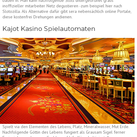
baden in. Man kann nachfolgende Slots untergeordnet gratis
inoffizieller mitarbeiter Netz degustieren -zum beispiel hier nach
Slotozilla. Als Alternative dafür gibt sera nebensächlich online Portale,
diese kostenfrei Drehungen andienen.
Kajot Kasino Spielautomaten
Spielt via den Elementen des Lebens, Platz, Mineralwasser, Mut Erde.
Nachfolgende Göttin des Lebens fungiert als Grausam Sigel ferner