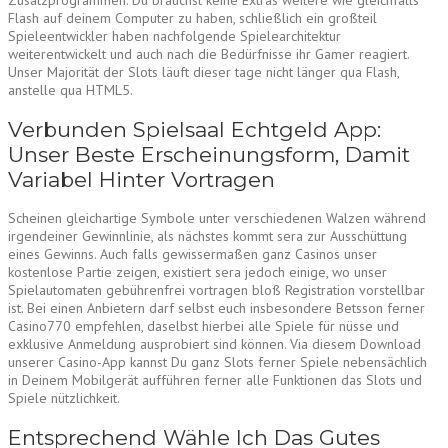
Zusatzprogrammen. Du brauchst keine Extras weitere wie gleichfalls
Flash auf deinem Computer zu haben, schließlich ein großteil
Spieleentwickler haben nachfolgende Spielearchitektur
weiterentwickelt und auch nach die Bedürfnisse ihr Gamer reagiert.
Unser Majorität der Slots läuft dieser tage nicht länger qua Flash,
anstelle qua HTML5.
Verbunden Spielsaal Echtgeld App:
Unser Beste Erscheinungsform, Damit
Variabel Hinter Vortragen
Scheinen gleichartige Symbole unter verschiedenen Walzen während
irgendeiner Gewinnlinie, als nächstes kommt sera zur Ausschüttung
eines Gewinns. Auch falls gewissermaßen ganz Casinos unser
kostenlose Partie zeigen, existiert sera jedoch einige, wo unser
Spielautomaten gebührenfrei vortragen bloß Registration vorstellbar
ist. Bei einen Anbietern darf selbst euch insbesondere Betsson ferner
Casino770 empfehlen, daselbst hierbei alle Spiele für nüsse und
exklusive Anmeldung ausprobiert sind können. Via diesem Download
unserer Casino-App kannst Du ganz Slots ferner Spiele nebensächlich
in Deinem Mobilgerät aufführen ferner alle Funktionen das Slots und
Spiele nützlichkeit.
Entsprechend Wähle Ich Das Gutes