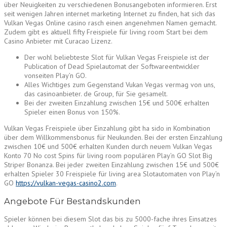
über Neuigkeiten zu verschiedenen Bonusangeboten informieren. Erst
seit wenigen Jahren internet marketing Internet zu finden, hat sich das
Vulkan Vegas Online casino rasch einen angenehmen Namen gemacht.
Zudem gibt es aktuell fifty Freispiele für living room Start bei dem
Casino Anbieter mit Curacao Lizenz.
Der wohl beliebteste Slot für Vulkan Vegas Freispiele ist der
Publication of Dead Spielautomat der Softwareentwickler
vonseiten Play’n GO.
Alles Wichtiges zum Gegenstand Vukan Vegas vermag von uns,
das casinoanbieter. de Group, für Sie gesamelt.
Bei der zweiten Einzahlung zwischen 15€ und 500€ erhalten
Spieler einen Bonus von 150%.
Vulkan Vegas Freispiele über Einzahlung gibt ha sido in Kombination
über dem Willkommensbonus für Neukunden. Bei der ersten Einzahlung
zwischen 10€ und 500€ erhalten Kunden durch neuem Vulkan Vegas
Konto 70 No cost Spins für living room populären Play’n GO Slot Big
Striper Bonanza. Bei jeder zweiten Einzahlung zwischen 15€ und 500€
erhalten Spieler 30 Freispiele für living area Slotautomaten von Play’n
GO
https://vulkan-vegas-casino2.com
.
Angebote Für Bestandskunden
Spieler können bei diesem Slot das bis zu 5000-fache ihres Einsatzes