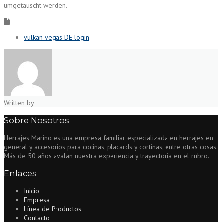
umgetauscht werden.
vulkan vegas DE login
Written by
Sobre Nosotros
Herrajes Marino es una empresa familiar especializada en herrajes en
general y accesorios para cocinas, placards y cortinas, entre otras cosas.
Más de 50 años avalan nuestra experiencia y trayectoria en el rubro.
Enlaces
Inicio
Empresa
Línea de Productos
Contacto