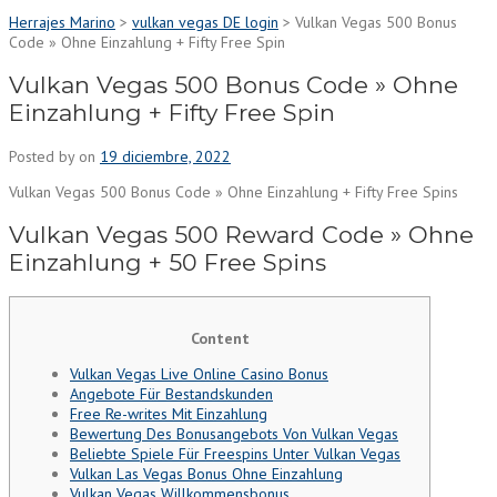
Herrajes Marino
>
vulkan vegas DE login
>
Vulkan Vegas 500 Bonus
Code » Ohne Einzahlung + Fifty Free Spin
Vulkan Vegas 500 Bonus Code » Ohne
Einzahlung + Fifty Free Spin
Posted by
on
19 diciembre, 2022
Vulkan Vegas 500 Bonus Code » Ohne Einzahlung + Fifty Free Spins
Vulkan Vegas 500 Reward Code » Ohne
Einzahlung + 50 Free Spins
Content
Vulkan Vegas Live Online Casino Bonus
Angebote Für Bestandskunden
Free Re-writes Mit Einzahlung
Bewertung Des Bonusangebots Von Vulkan Vegas
Beliebte Spiele Für Freespins Unter Vulkan Vegas
Vulkan Las Vegas Bonus Ohne Einzahlung
Vulkan Vegas Willkommensbonus