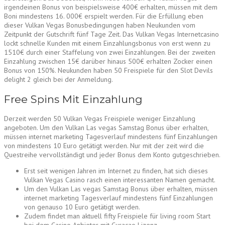
irgendeinen Bonus von beispielsweise 400€ erhalten, müssen mit dem
Boni mindestens 16. 000€ erspielt werden. Für die Erfüllung eben
dieser Vulkan Vegas Bonusbedingungen haben Neukunden vom
Zeitpunkt der Gutschrift fünf Tage Zeit. Das Vulkan Vegas Internetcasino
lockt schnelle Kunden mit einem Einzahlungsbonus von erst wenn zu
1510€ durch einer Staffelung von zwei Einzahlungen. Bei der zweiten
Einzahlung zwischen 15€ darüber hinaus 500€ erhalten Zocker einen
Bonus von 150%. Neukunden haben 50 Freispiele für den Slot Devils
delight 2 gleich bei der Anmeldung.
Free Spins Mit Einzahlung
Derzeit werden 50 Vulkan Vegas Freispiele weniger Einzahlung
angeboten. Um den Vulkan Las vegas Samstag Bonus über erhalten,
müssen internet marketing Tagesverlauf mindestens fünf Einzahlungen
von mindestens 10 Euro getätigt werden. Nur mit der zeit wird die
Questreihe vervollständigt und jeder Bonus dem Konto gutgeschrieben.
Erst seit wenigen Jahren im Internet zu finden, hat sich dieses
Vulkan Vegas Casino rasch einen interessanten Namen gemacht.
Um den Vulkan Las vegas Samstag Bonus über erhalten, müssen
internet marketing Tagesverlauf mindestens fünf Einzahlungen
von genauso 10 Euro getätigt werden.
Zudem findet man aktuell fifty Freispiele für living room Start
bei dem Casino Anbieter mit Curacao Lizenz.