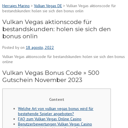
Herrajes Marino
>
Vulkan Vegas DE
>
Vulkan Vegas aktionscode für
bestandskunden: holen sie sich den bonus onlin
Vulkan Vegas aktionscode für
bestandskunden: holen sie sich den
bonus onlin
Posted by
on
18 agosto, 2022
Vulkan Vegas aktionscode für bestandskunden: holen sie sich den bonus
online
Vulkan Vegas Bonus Code » 500
Gutschein November 2023
Content
Welche Art von vulkan vegas bonus wird für
bestehende Spieler angeboten?
FAQ zum Vulkan Vegas Online Casino
Benutzerbewertungen Vulkan Vegas Casino