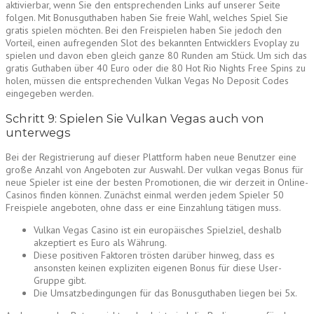
aktivierbar, wenn Sie den entsprechenden Links auf unserer Seite
folgen. Mit Bonusguthaben haben Sie freie Wahl, welches Spiel Sie
gratis spielen möchten. Bei den Freispielen haben Sie jedoch den
Vorteil, einen aufregenden Slot des bekannten Entwicklers Evoplay zu
spielen und davon eben gleich ganze 80 Runden am Stück. Um sich das
gratis Guthaben über 40 Euro oder die 80 Hot Rio Nights Free Spins zu
holen, müssen die entsprechenden Vulkan Vegas No Deposit Codes
eingegeben werden.
Schritt 9: Spielen Sie Vulkan Vegas auch von
unterwegs
Bei der Registrierung auf dieser Plattform haben neue Benutzer eine
große Anzahl von Angeboten zur Auswahl. Der vulkan vegas Bonus für
neue Spieler ist eine der besten Promotionen, die wir derzeit in Online-
Casinos finden können. Zunächst einmal werden jedem Spieler 50
Freispiele angeboten, ohne dass er eine Einzahlung tätigen muss.
Vulkan Vegas Casino ist ein europäisches Spielziel, deshalb
akzeptiert es Euro als Währung.
Diese positiven Faktoren trösten darüber hinweg, dass es
ansonsten keinen expliziten eigenen Bonus für diese User-
Gruppe gibt.
Die Umsatzbedingungen für das Bonusguthaben liegen bei 5x.