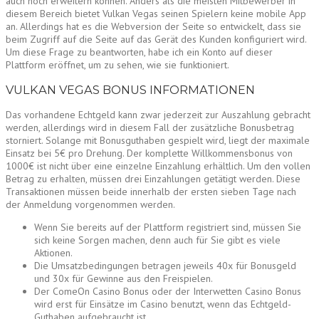
auch noch erweitern können. Anders als die meisten Mitbewerber in
diesem Bereich bietet Vulkan Vegas seinen Spielern keine mobile App
an. Allerdings hat es die Webversion der Seite so entwickelt, dass sie
beim Zugriff auf die Seite auf das Gerät des Kunden konfiguriert wird.
Um diese Frage zu beantworten, habe ich ein Konto auf dieser
Plattform eröffnet, um zu sehen, wie sie funktioniert.
VULKAN VEGAS BONUS INFORMATIONEN
Das vorhandene Echtgeld kann zwar jederzeit zur Auszahlung gebracht
werden, allerdings wird in diesem Fall der zusätzliche Bonusbetrag
storniert. Solange mit Bonusguthaben gespielt wird, liegt der maximale
Einsatz bei 5€ pro Drehung. Der komplette Willkommensbonus von
1000€ ist nicht über eine einzelne Einzahlung erhältlich. Um den vollen
Betrag zu erhalten, müssen drei Einzahlungen getätigt werden. Diese
Transaktionen müssen beide innerhalb der ersten sieben Tage nach
der Anmeldung vorgenommen werden.
Wenn Sie bereits auf der Plattform registriert sind, müssen Sie
sich keine Sorgen machen, denn auch für Sie gibt es viele
Aktionen.
Die Umsatzbedingungen betragen jeweils 40x für Bonusgeld
und 30x für Gewinne aus den Freispielen.
Der ComeOn Casino Bonus oder der Interwetten Casino Bonus
wird erst für Einsätze im Casino benutzt, wenn das Echtgeld-
Guthaben aufgebraucht ist.