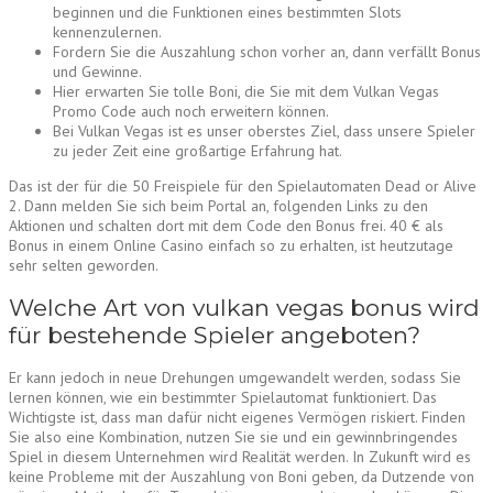
beginnen und die Funktionen eines bestimmten Slots
kennenzulernen.
Fordern Sie die Auszahlung schon vorher an, dann verfällt Bonus
und Gewinne.
Hier erwarten Sie tolle Boni, die Sie mit dem Vulkan Vegas
Promo Code auch noch erweitern können.
Bei Vulkan Vegas ist es unser oberstes Ziel, dass unsere Spieler
zu jeder Zeit eine großartige Erfahrung hat.
Das ist der für die 50 Freispiele für den Spielautomaten Dead or Alive
2. Dann melden Sie sich beim Portal an, folgenden Links zu den
Aktionen und schalten dort mit dem Code den Bonus frei. 40 € als
Bonus in einem Online Casino einfach so zu erhalten, ist heutzutage
sehr selten geworden.
Welche Art von vulkan vegas bonus wird
für bestehende Spieler angeboten?
Er kann jedoch in neue Drehungen umgewandelt werden, sodass Sie
lernen können, wie ein bestimmter Spielautomat funktioniert. Das
Wichtigste ist, dass man dafür nicht eigenes Vermögen riskiert. Finden
Sie also eine Kombination, nutzen Sie sie und ein gewinnbringendes
Spiel in diesem Unternehmen wird Realität werden. In Zukunft wird es
keine Probleme mit der Auszahlung von Boni geben, da Dutzende von