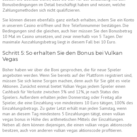
Bonusbedingungen im Detail beschäftigt haben und wissen, welche
Zahlungsmethoden sich nicht qualifizieren.
Sie können diesen ebenfalls ganz einfach erhalten, indem Sie ein Konto
in unserem Casino eröffnen und Ihre Telefonnummer bestätigen. Die
Bedingungen sind die gleichen, auch hier müssen Sie den Bonusbetrag
10 Mal im Casino umsetzen, und zwar innerhalb von 5 Tagen. Der
maximale Auszahlungsbetrag liegt in diesem Fall bei 10 Euro.
Schritt 5: So erhalten Sie den Bonus bei Vulkan
Vegas
Bisher haben wir über die Boni gesprochen, die für neue Spieler
angeboten werden. Wenn Sie bereits auf der Plattform registriert sind,
müssen Sie sich keine Sorgen machen, denn auch für Sie gibt es viele
Aktionen. Zunächst einmal bietet Vulkan Vegas jedem Spieler einen
Cashback für Verluste zwischen 3% und 12%, je nach Status des
Spielers. Außerdem erhalten jeden Donnerstag oder Freitag alle
Spieler, die eine Einzahlung von mindestens 10 Euro tätigen, 100% des
Einzahlungsbetrags. Zu guter Letzt erhält man jeden Samstag, wenn
man an diesem Tag mindestens 5 Einzahlungen tätigt, einen vulkan
vegas bonus in Höhe des arithmetischen Mittels der Einzahlungen.
Neben all dem können diejenigen, die einen vulkan vegas aktionscode
besitzen, auch von anderen vulkan vegas aktionscode profitieren.