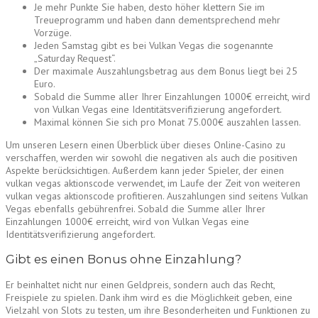
Je mehr Punkte Sie haben, desto höher klettern Sie im
Treueprogramm und haben dann dementsprechend mehr
Vorzüge.
Jeden Samstag gibt es bei Vulkan Vegas die sogenannte
„Saturday Request“.
Der maximale Auszahlungsbetrag aus dem Bonus liegt bei 25
Euro.
Sobald die Summe aller Ihrer Einzahlungen 1000€ erreicht, wird
von Vulkan Vegas eine Identitätsverifizierung angefordert.
Maximal können Sie sich pro Monat 75.000€ auszahlen lassen.
Um unseren Lesern einen Überblick über dieses Online-Casino zu
verschaffen, werden wir sowohl die negativen als auch die positiven
Aspekte berücksichtigen. Außerdem kann jeder Spieler, der einen
vulkan vegas aktionscode verwendet, im Laufe der Zeit von weiteren
vulkan vegas aktionscode profitieren. Auszahlungen sind seitens Vulkan
Vegas ebenfalls gebührenfrei. Sobald die Summe aller Ihrer
Einzahlungen 1000€ erreicht, wird von Vulkan Vegas eine
Identitätsverifizierung angefordert.
Gibt es einen Bonus ohne Einzahlung?
Er beinhaltet nicht nur einen Geldpreis, sondern auch das Recht,
Freispiele zu spielen. Dank ihm wird es die Möglichkeit geben, eine
Vielzahl von Slots zu testen, um ihre Besonderheiten und Funktionen zu