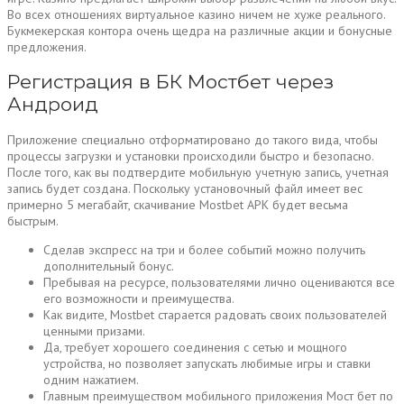
Во всех отношениях виртуальное казино ничем не хуже реального.
Букмекерская контора очень щедра на различные акции и бонусные
предложения.
Регистрация в БК Мостбет через
Андроид
Приложение специально отформатировано до такого вида, чтобы
процессы загрузки и установки происходили быстро и безопасно.
После того, как вы подтвердите мобильную учетную запись, учетная
запись будет создана. Поскольку установочный файл имеет вес
примерно 5 мегабайт, скачивание Mostbet APK будет весьма
быстрым.
Сделав экспресс на три и более событий можно получить
дополнительный бонус.
Пребывая на ресурсе, пользователями лично оцениваются все
его возможности и преимущества.
Как видите, Mostbet старается радовать своих пользователей
ценными призами.
Да, требует хорошего соединения с сетью и мощного
устройства, но позволяет запускать любимые игры и ставки
одним нажатием.
Главным преимуществом мобильного приложения Мост бет по