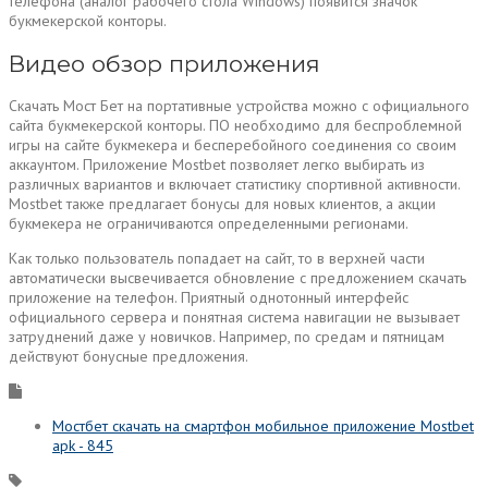
телефона (аналог рабочего стола Windows) появится значок
букмекерской конторы.
Видео обзор приложения
Скачать Мост Бет на портативные устройства можно с официального
сайта букмекерской конторы. ПО необходимо для беспроблемной
игры на сайте букмекера и бесперебойного соединения со своим
аккаунтом. Приложение Mostbet позволяет легко выбирать из
различных вариантов и включает статистику спортивной активности.
Mostbet также предлагает бонусы для новых клиентов, а акции
букмекера не ограничиваются определенными регионами.
Как только пользователь попадает на сайт, то в верхней части
автоматически высвечивается обновление с предложением скачать
приложение на телефон. Приятный однотонный интерфейс
официального сервера и понятная система навигации не вызывает
затруднений даже у новичков. Например, по средам и пятницам
действуют бонусные предложения.
Мостбет скачать на смартфон мобильное приложение Mostbet
apk - 845