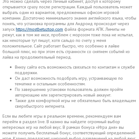
Это можно сделать через Личный кабинет, доступ к которому
открывается сразу после регистрации. Каждый пользователь может
выбрать один из вариантов, предложенных офисом игровой
компании. Достаточно минимального знания английского языка, чтобы
понять, что установка программы для Андроид происходит через
запуск
https://mostbetuztop.com
файла формата АПК. Лимиты не
режут, как в том же иксе, проблем с морозом тоже пока не испытал,
как некоторые тут пишут, хотя сальдо по счету у меня
положительное. Сайт работает быстро, что особенно в лайве
большой плюс, но при этом есть странности со снятием событий из
лайва на продолжительный период.
Внизу сайта есть возможность связаться по контактам и службе
поддержки.
Он даст возможность подобрать игру, устраивающую по
тематике и остальным особенностям.
По завершению установки пользователь должен пройти
авторизацию или зарегистрировать новый аккаунт.
Также для комфортной игры не обязательно быть владельцем
сверхбыстрого интернета.
Если вы любите игры в реальном времени, рекомендуем вам
перейти в раздел live. В казино вы найдете огромный выбор
интересных игр на любой вкус. В рамках бонуса «Игра дня» вы
можете получить бесплатный бонус, соответствующий определенной
игре. Казино предлагает широкий выбор развлечений на любой вкус.