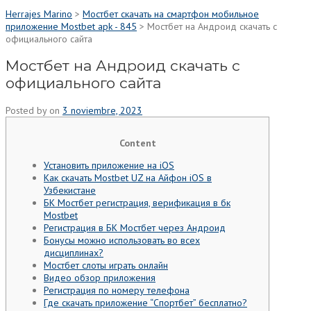
Herrajes Marino
>
Мостбет скачать на смартфон мобильное
приложение Mostbet apk - 845
>
Мостбет на Андроид скачать с
официального сайта
Мостбет на Андроид скачать с
официального сайта
Posted by
on
3 noviembre, 2023
Content
Установить приложение на iOS
Как скачать Mostbet UZ на Айфон iOS в
Узбекистане
БК Мостбет регистрация, верификация в бк
Mostbet
Регистрация в БК Мостбет через Андроид
Бонусы можно использовать во всех
дисциплинах?
Мостбет слоты играть онлайн
Видео обзор приложения
Регистрация по номеру телефона
Где скачать приложение “Спортбет” бесплатно?