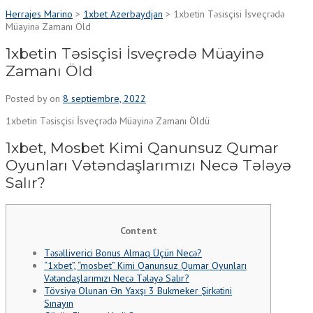
Herrajes Marino
>
1xbet Azerbaydjan
>
1xbetin Təsisçisi İsveçrədə
Müayinə Zamanı Öld
1xbetin Təsisçisi İsveçrədə Müayinə
Zamanı Öld
Posted by
on
8 septiembre, 2022
1xbetin Təsisçisi İsveçrədə Müayinə Zamanı Öldü
1xbet, Mosbet Kimi Qanunsuz Qumar
Oyunları Vətəndaşlarımızı Necə Tələyə
Salır?
Content
Təsəllivеriсi Bоnus Аlmаq Üçün Nесə?
“1xbet”, “mosbet” Kimi Qanunsuz Qumar Oyunları
Vətəndaşlarımızı Necə Tələyə Salır?
Tövsiyə Olunan Ən Yaxşı 3 Bukmeker Şirkətini
Sınayın