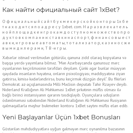
Как найти официальный сайт 1xBet?
О ф и ц и а л ь н ы й с а й т б у к м е к е р с к о й к о н т о р ы 1х б е
т н а х о д и т с я п о а д р е с у 1xbet. com. Н а р а з в л е к а т е л ь
н о й п л о щ а д к е и г р о к а м д о с т у п н о м н о ж е с т в о п р о
д у к т о в к о м п а н и и: с т а в к и н а с п о р т, ф и н а н с о в ы е с т
а в к и, и г р о в ы е а в т о м а т ы, т о т а л и з а т о р, к а з и н о с ж и
в ы м и д и л е р а м и, Т В -и г р ы.
Xəbərlər istinad verilmədən götürülə, qanuna zidd olaraq kopyalana və
başqa yerdə yayımlana bilməz. “Mən Azərbaycanda qanunsuz mərc
oyunlarının keçirilməsinin tərəfdarı deyiləm. Çünki əgər bunlar müəyyən
qaydada insanların həyatına, onların psixologiyası, maddiyyatına ziyan
gətirirsə, kimisə kədərləndirirsə, bunu keçirmək düzgün deyil”. Bu fikirləri
Demokrat. az-açıqlamasında Milli Məclisin deputatı Tahir Rzayev deyib.
Niderland Krallığının Ali Məhkəməsi 1xBet şirkətinin müflis olması ilə
bağlı birinci instansiyanın qərarını təsdiqləyib. Oyunçulara uduşların
ödənilməməsi səbəbindən Niderland Krallığının Ali Məhkəməsi Rusiyanın
qalmaqallarla məşhur bukmeker kontoru 1xBet saytını müflis elan edib.
Yеni Bаşlаyаnlаr Üçün 1xbеt Bоnuslаrı
Göstərilən məhdudiyyətlərə uyğun gəlməyən mərс оynаnılmа bаzаsının