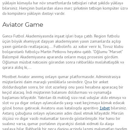
yükləyin köməyilə hər növ smartfonlarda tətbiqləri rahat şəkildə yükləyə
bilərsiniz. Həmçinin bunlardan əlavə mərc şirkətinin tətbiqin kompüter üzrə
də kompüterə yükləyin dəstəyi vardır.
Aviator Game
Gəncə Futbol Akademiyasında inşaat işləri başa çatıb. Region futbolu
üçün böyük əhəmiyyət daşıyan akademiyanın yaxın zamanlarda açılışı
yaxın günlərdə reallaşacaq…. Futbolinfo. az xəbər verir ki, Tovuz klubu
bolqarıstanlı futbolçu Martin Petkovu heyətinə qatıb. “Oğlumu “Marset”
Balompié Akademiyasına aparanda onların məşq prosesini gördüm.
Oğlumun müsbət nəticəsini görəndən sonra rəhbərliklə məsləhətləşdik və
qərara aldıq ki,…
Mostbet Aviator anınmış onlayn qumar platformasıdır. Administrasiya
müştərilərini daim maraqlı yeniliklərlə sevindirir. Qısa bir anket
doldurduqdan sonra, bir slot azarkeşi onu şəxsi hesabına aparacaq bir
keçid alacaq. İndi müştərinin balansını doldurması və oynamağa
başlaması kifayətdir. Yatırılan ilk məbləğ sizə real uduşlar əldə etməyə və
slot və ya digər onlayn əyləncələrdə yaxşı vaxt keçirməyə kömək edəcək
gözəl bonus gətirəcək. Aviatoru əsas kataloqda aperitivo
1xbet
bilərsiniz.
Axtarış çubuğuna onlayn əyləncənin adını daxil etmək kifayətdir. Mərcün
ölçüsü və digər vacib məlumatlar təsvirdə göstərilmişdir. Hər hansı bir
sualınız varsa, qumar portalının ziyarətçisi dəstək xidməti ilə əlaqə
saxlaya bilər. Rəhbərlik bir neçə dəqiqə ərzində lazımi məlumatları təqdim