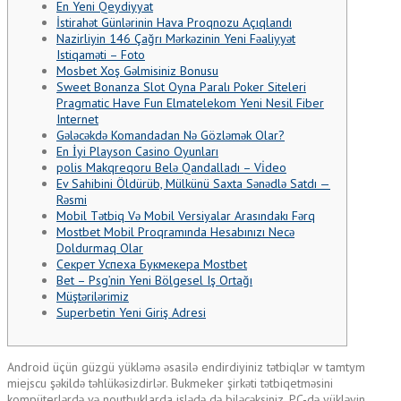
En Yeni Qeydiyyat
İstirahət Günlərinin Hava Proqnozu Açıqlandı
Nazirliyin 146 Çağrı Mərkəzinin Yeni Fəaliyyət
Istiqaməti – Foto
Mosbet Xoş Gəlmisiniz Bonusu
Sweet Bonanza Slot Oyna Paralı Poker Siteleri
Pragmatic Have Fun Elmatelekom Yeni Nesil Fiber
Internet
Gələcəkdə Komandadan Nə Gözləmək Olar?
En İyi Playson Casino Oyunları
​polis Makqreqoru Belə Qandalladı – Vi̇deo
Ev Sahibini Öldürüb, Mülkünü Saxta Sənədlə Satdı —
Rəsmi
Mobil Tətbiq Və Mobil Versiyalar Arasındakı Fərq
Mostbet Mobil Proqramında Hesabınızı Necə
Doldurmaq Olar
Секрет Успеха Букмекера Mostbet
Bet – Psg’nin Yeni Bölgesel Iş Ortağı
Müştərilərimiz
Superbetin Yeni Giriş Adresi
Android üçün güzgü yükləmə əsasilə endirdiyiniz tətbiqlər w tamtym
miejscu şəkildə təhlükəsizdirlər. Bukmeker şirkəti tətbiqetməsini
kompüterlərdə və noutbuklarda işlədə də biləcəksiniz. PC-də yükləyin