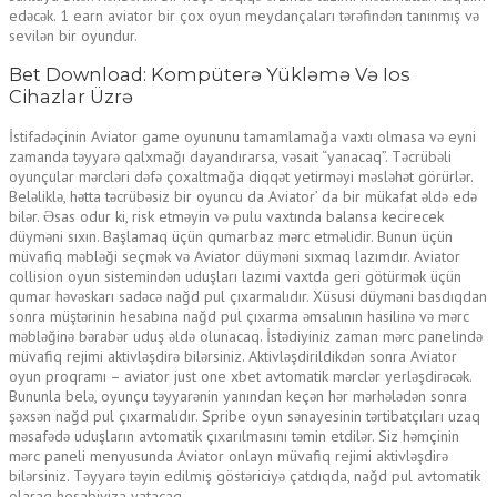
edəcək. 1 earn aviator bir çox oyun meydançaları tərəfindən tanınmış və
sevilən bir oyundur.
Bet Download: Kompüterə Yükləmə Və Ios
Cihazlar Üzrə
İstifadəçinin Aviator game oyununu tamamlamağa vaxtı olmasa və eyni
zamanda təyyarə qalxmağı dayandırarsa, vəsait “yanacaq”. Təcrübəli
oyunçular mərcləri dəfə çoxaltmağa diqqət yetirməyi məsləhət görürlər.
Beləliklə, hətta təcrübəsiz bir oyuncu da Aviator’ da bir mükafat əldə edə
bilər. Əsas odur ki, risk etməyin və pulu vaxtında balansa kecirecek
düyməni sıxın. Başlamaq üçün qumarbaz mərc etməlidir. Bunun üçün
müvafiq məbləği seçmək və Aviator düyməni sıxmaq lazımdır. Aviator
collision oyun sistemindən uduşları lazımi vaxtda geri götürmək üçün
qumar həvəskarı sadəcə nağd pul çıxarmalıdır. Xüsusi düyməni basdıqdan
sonra müştərinin hesabına nağd pul çıxarma əmsalının hasilinə və mərc
məbləğinə bərabər uduş əldə olunacaq. İstədiyiniz zaman mərc panelində
müvafiq rejimi aktivləşdirə bilərsiniz. Aktivləşdirildikdən sonra Aviator
oyun proqramı – aviator just one xbet avtomatik mərclər yerləşdirəcək.
Bununla belə, oyunçu təyyarənin yanından keçən hər mərhələdən sonra
şəxsən nağd pul çıxarmalıdır. Spribe oyun sənayesinin tərtibatçıları uzaq
məsafədə uduşların avtomatik çıxarılmasını təmin etdilər. Siz həmçinin
mərc paneli menyusunda Aviator onlayn müvafiq rejimi aktivləşdirə
bilərsiniz. Təyyarə təyin edilmiş göstəriciyə çatdıqda, nağd pul avtomatik
olaraq hesabiviza yatacaq.