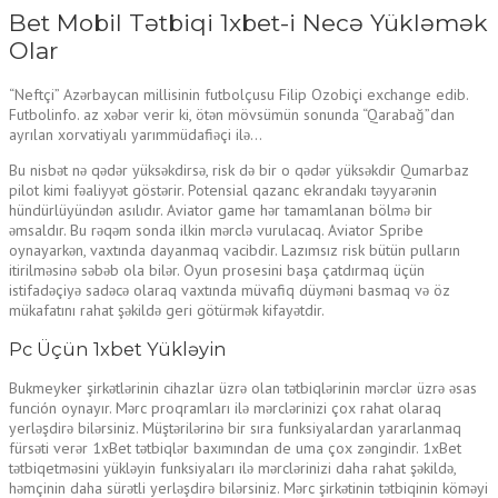
Bet Mobil Tətbiqi 1xbet-i Necə Yükləmək
Olar
“Neftçi” Azərbaycan millisinin futbolçusu Filip Ozobiçi exchange edib.
Futbolinfo. az xəbər verir ki, ötən mövsümün sonunda “Qarabağ”dan
ayrılan xorvatiyalı yarımmüdafiəçi ilə…
Bu nisbət nə qədər yüksəkdirsə, risk də bir o qədər yüksəkdir Qumarbaz
pilot kimi fəaliyyət göstərir. Potensial qazanc ekrandakı təyyarənin
hündürlüyündən asılıdır. Aviator game hər tamamlanan bölmə bir
əmsaldır. Bu rəqəm sonda ilkin mərclə vurulacaq. Aviator Spribe
oynayarkən, vaxtında dayanmaq vacibdir. Lazımsız risk bütün pulların
itirilməsinə səbəb ola bilər. Oyun prosesini başa çatdırmaq üçün
istifadəçiyə sadəcə olaraq vaxtında müvafiq düyməni basmaq və öz
mükafatını rahat şəkildə geri götürmək kifayətdir.
Pc Üçün 1xbet Yükləyin
Bukmeyker şirkətlərinin cihazlar üzrə olan tətbiqlərinin mərclər üzrə əsas
función oynayır. Mərc proqramları ilə mərclərinizi çox rahat olaraq
yerləşdirə bilərsiniz. Müştərilərinə bir sıra funksiyalardan yararlanmaq
fürsəti verər 1xBet tətbiqlər baxımından de uma çox zəngindir. 1xBet
tətbiqetməsini yükləyin funksiyaları ilə mərclərinizi daha rahat şəkildə,
həmçinin daha sürətli yerləşdirə bilərsiniz. Mərc şirkətinin tətbiqinin köməyi