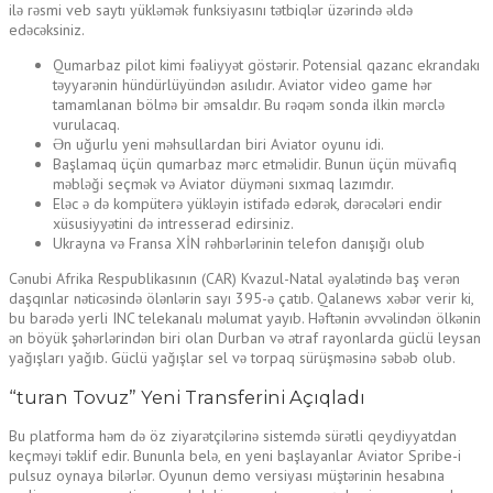
ilə rəsmi veb saytı yükləmək funksiyasını tətbiqlər üzərində əldə
edəcəksiniz.
Qumarbaz pilot kimi fəaliyyət göstərir. Potensial qazanc ekrandakı
təyyarənin hündürlüyündən asılıdır. Aviator video game hər
tamamlanan bölmə bir əmsaldır. Bu rəqəm sonda ilkin mərclə
vurulacaq.
Ən uğurlu yeni məhsullardan biri Aviator oyunu idi.
Başlamaq üçün qumarbaz mərc etməlidir. Bunun üçün müvafiq
məbləği seçmək və Aviator düyməni sıxmaq lazımdır.
Eləc ə də kompüterə yükləyin istifadə edərək, dərəcələri endir
xüsusiyyətini də intresserad edirsiniz.
Ukrayna və Fransa XİN rəhbərlərinin telefon danışığı olub
Cənubi Afrika Respublikasının (CAR) Kvazul-Natal əyalətində baş verən
daşqınlar nəticəsində ölənlərin sayı 395-ə çatıb. Qalanews xəbər verir ki,
bu barədə yerli INC telekanalı məlumat yayıb. Həftənin əvvəlindən ölkənin
ən böyük şəhərlərindən biri olan Durban və ətraf rayonlarda güclü leysan
yağışları yağıb. Güclü yağışlar sel və torpaq sürüşməsinə səbəb olub.
“turan Tovuz” Yeni Transferini Açıqladı
Bu platforma həm də öz ziyarətçilərinə sistemdə sürətli qeydiyyatdan
keçməyi təklif edir. Bununla belə, en yeni başlayanlar Aviator Spribe-i
pulsuz oynaya bilərlər. Oyunun demo versiyası müştərinin hesabına