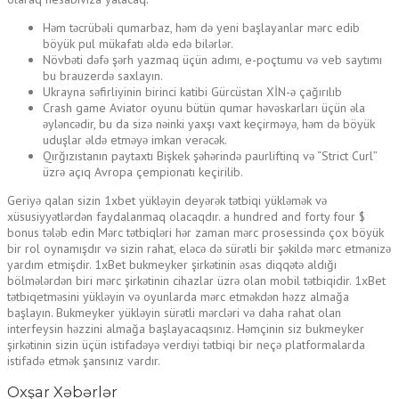
Həm təcrübəli qumarbaz, həm də yeni başlayanlar mərc edib
böyük pul mükafatı əldə edə bilərlər.
Növbəti dəfə şərh yazmaq üçün adımı, e-poçtumu və veb saytımı
bu brauzerdə saxlayın.
Ukrayna səfirliyinin birinci katibi Gürcüstan XİN-ə çağırılıb
Crash game Aviator oyunu bütün qumar həvəskarları üçün əla
əyləncədir, bu da sizə nəinki yaxşı vaxt keçirməyə, həm də böyük
uduşlar əldə etməyə imkan verəcək.
Qırğızıstanın paytaxtı Bişkek şəhərində paurliftinq və “Strict Curl”
üzrə açıq Avropa çempionatı keçirilib.
Geriyə qalan sizin 1xbet yükləyin deyərək tətbiqi yükləmək və
xüsusiyyətlərdən faydalanmaq olacaqdır. a hundred and forty four $
bonus tələb edin Mərc tətbiqləri hər zaman mərc prosessində çox böyük
bir rol oynamışdır və sizin rahat, eləcə də sürətli bir şəkildə mərc etmənizə
yardım etmişdir. 1xBet bukmeyker şirkətinin əsas diqqətə aldığı
bölmələrdən biri mərc şirkətinin cihazlar üzrə olan mobil tətbiqidir. 1xBet
tətbiqetməsini yükləyin və oyunlarda mərc etməkdən həzz almağa
başlayın. Bukmeyker yükləyin sürətli mərcləri və daha rahat olan
interfeysin həzzini almağa başlayacaqsınız. Həmçinin siz bukmeyker
şirkətinin sizin üçün istifadəyə verdiyi tətbiqi bir neçə platformalarda
istifadə etmək şansınız vardır.
Oxşar Xəbərlər