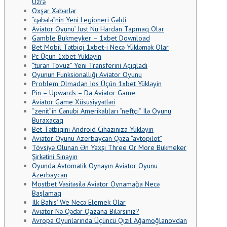
Üzrə
Oxşar Xəbərlər
“qəbələ”nin Yeni Legioneri Gəldi
Aviator Oyunu’ Just Nu Hardan Tapmaq Olar
Gamble Bukmeyker – 1xbet Download
Bet Mobil Tətbiqi 1xbet-i Necə Yükləmək Olar
Pc Üçün 1xbet Yükləyin
“turan Tovuz” Yeni Transferini Açıqladı
Oyunun Funksionallığı Aviator Oyunu
Problem Olmadan Ios Üçün 1xbet Yükləyin
Pin – Upwards – Da Aviator Game
Aviator Game Xüsusiyyətləri
“zenit”in Cənubi Amerikalıları “neftçi” Ilə Oyunu
Buraxacaq
Bet Tətbiqini Android Cihazınıza Yükləyin
Aviator Oyunu Azerbaycan Qəza “avtopilot”
Tövsiyə Olunan Ən Yaxşı Three Or More Bukmeker
Şirkətini Sınayın
Oyunda Avtomatik Oynayın Aviator Oyunu
Azerbaycan
Mostbet Vasitəsilə Aviator Oynamağa Necə
Başlamaq
Ilk Bahis’ We Necə Elemek Olar
Aviator Nə Qədər Qazana Bilərsiniz?
Avropa Oyunlarında Üçüncü Qızıl Ağamoğlanovdan