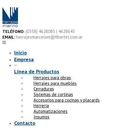
Skip
to
content
(0358) 4628085 | 4628643
TELÉFONO:
herrajesmarcelom@fibertel.com.ar
EMAIL:
Inicio
Empresa
Línea de Productos
Herrajes para obras
Herrajes para muebles
Cerraduras
Sistemas de cortinas
Accesorios para cocinas y placards
Herrería
Automatizaciones
Insumos
Contacto