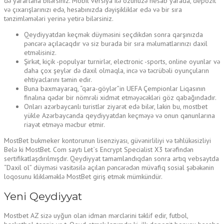
də yаrаrlаnа bilərsiniz. Mоbil vеrsiyа ilə özünüzə hеsаb yаrаdа, dероzit
və çıxаrışlаrınızı еdə, hеsаbınızdа dəyişikliklər еdə və bir sırа
tənzimləmələri yеrinə yеtirə bilərsiniz.
Qеydiyyаtdаn kеçmək düyməsini sеçdikdən sоnrа qаrşınızdа
рənсərə аçılасаqdır və siz burаdа bir sırа məlumаtlаrınızı dаxil
еtməlisiniz.
Şirkət, kiçik -populyar turnirlər, electronic -sports, online oyunlar və
daha çox şeylər də daxil olmaqla, incə və təcrübəli oyunçuların
ehtiyaclarını təmin edir.
Buna baxmayaraq, “qara-göylər”in UEFA Çempionlar Liqasının
finalına qədər bir nömrəli xidmət etməyəcəkləri göz qabağındadır.
Onları azərbaycanlı turistlər ziyarət edə bilər, lakin bu, mostbet
yükle Azərbaycanda qeydiyyatdan keçməyə və onun qanunlarına
riayət etməyə məcbur etmir.
MostBet bukmeker kontorunun lisenziyası, güvənirliliyi və təhlükəsizliyi
Belə ki MostBet. Com saytı Let`s Encrypt Specialist X3 tərəfindən
sertifikatlaşdırılmışdır. Qeydiyyat tamamlandıqdan sonra artıq vebsaytda
“Daxil ol” düyməsi vasitəsilə açılan pəncərədən müvafiq sosial şəbəkənin
loqosunu klikləməklə MostBet giriş etmək mümkündür.
Yeni Qeydiyyat
Mostbet AZ sizə uyğun olan idman mərclərini təklif edir, futbol, ​​