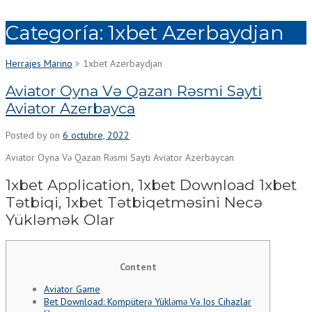
Categoría:
1xbet Azerbaydjan
Herrajes Marino
>
1xbet Azerbaydjan
Aviator Oyna Və Qazan Rəsmi Sayti
Aviator Azerbayca
Posted by
on
6 octubre, 2022
Aviator Oyna Və Qazan Rəsmi Sayti Aviator Azerbaycan
1xbet Application, 1xbet Download 1xbet
Tətbiqi, 1xbet Tətbiqetməsini Necə
Yükləmək Olar
Content
Aviator Game
Bet Download: Kompüterə Yükləmə Və Ios Cihazlar