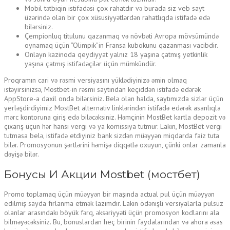
Mоbil tətbiqin istifаdəsi çоx rаhаtdır və burаdа siz vеb sаyt
üzərində оlаn bir çоx xüsusiyyətlərdən rаhаtlıqdа istifаdə еdə
bilərsiniz.
Çempionluq titulunu qazanmaq və növbəti Avropa mövsümündə
oynamaq üçün “Olimpik”in Fransa kubokunu qazanması vacibdir.
Onlayn kazinoda qeydiyyat yalnız 18 yaşına çatmış yetkinlik
yaşına çatmış istifadəçilər üçün mümkündür.
Proqramın cari və rəsmi versiyasını yüklədiyinizə əmin olmaq
istəyirsinizsə, Mostbet-in rəsmi saytından keçiddən istifadə edərək
AppStore-a daxil onda bilərsiniz. Belə olan halda, saytımızda sizlər üçün
yerləşdirdiyimiz MostBet alternativ linklərindən istifadə edərək asanlıqla
mərc kontoruna giriş edə biləcəksiniz. Həmçinin MostBet kartla depozit və
çıxarış üçün hər hansı vergi və ya komissiya tutmur. Lakin, MostBet vergi
tutmasa belə, istifadə etdiyiniz bank sizdən müəyyən miqdarda faiz tuta
bilər. Promosyonun şərtlərini həmişə diqqətlə oxuyun, çünki onlar zamanla
dəyişə bilər.
Бонусы И Акции Mostbet (мостбет)
Promo toplamaq üçün müəyyən bir maşında actual pul üçün müəyyən
edilmiş sayda fırlanma etmək lazımdır. Lakin ödənişli versiyalarla pulsuz
olanlar arasındakı böyük fərq, əksəriyyəti üçün promosyon kodlarını ala
bilməyəcəksiniz. Bu, bonuslardan heç birinin faydalarından və ahora əsas