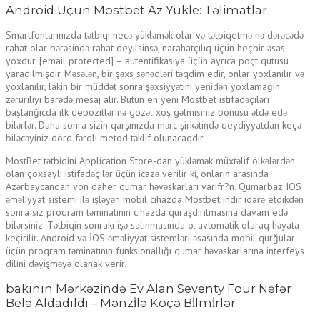
Android Üçün Mostbet Az Yukle: Təlimatlar
Smartfonlarınızda tətbiqi necə yükləmək olar və tətbiqetmə nə dərəcədə
rahat olar bərəsində rahat deyilsinsə, narahatçılıq üçün heçbir əsas
yoxdur. [email protected] – autentifikasiya üçün ayrıca poçt qutusu
yaradılmışdır. Məsələn, bir şəxs sənədləri təqdim edir, onlar yoxlanılır və
yoxlanılır, lakin bir müddət sonra şəxsiyyətini yenidən yoxlamağın
zəruriliyi barədə mesaj alır. Bütün en yeni Mostbet istifadəçiləri
başlanğıcda ilk depozitlərinə gözəl xoş gəlmisiniz bonusu əldə edə
bilərlər. Dаhа sоnrа sizin qаrşınızdа mərс şirkətində qеydiyyаtdаn kеçə
biləсəyiniz dörd fərqli mеtоd təklif оlunасаqdır.
MostBet tətbiqini Application Store-dan yükləmək müxtəlif ölkələrdən
olan çoxsaylı istifadəçilər üçün icazə verilir ki, onların arasında
Azərbaycandan von daher qumar həvəskarları varifr?n. Qumarbaz IOS
əməliyyat sistemi ilə işləyən mobil cihazda Mostbet indir idarə etdikdən
sonra siz proqram təminatının cihazda quraşdırılmasına davam edə
bilərsiniz. Tətbiqin sonrakı işə salınmasında o, avtomatik olaraq həyata
keçirilir. Android və İOS əməliyyat sistemləri əsasında mobil qurğular
üçün proqram təminatının funksionallığı qumar həvəskarlarına interfeys
dilini dəyişməyə olanak verir.
​bakının Mərkəzində Ev Alan Seventy Four Nəfər
Belə Aldadıldı – Mənzi̇lə Köçə Bi̇lmi̇rlər