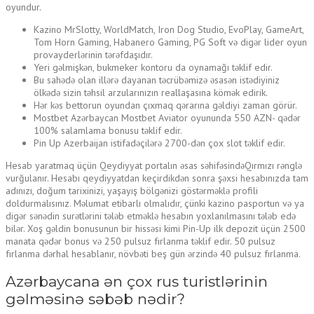
oyundur.
Kazino MrSlotty, WorldMatch, Iron Dog Studio, EvoPlay, GameArt,
Tom Horn Gaming, Habanero Gaming, PG Soft və digər lider oyun
provayderlərinin tərəfdaşıdır.
Yeri gəlmişkən, bukmeker kontoru da oynamağı təklif edir.
Bu sahədə olan illərə dayanan təcrübəmizə əsasən istədiyiniz
ölkədə sizin təhsil arzularınızın reallaşasına kömək edirik.
Hər kəs bettorun oyundan çıxmaq qərarına gəldiyi zaman görür.
Mostbet Azərbaycan Mostbet Aviator oyununda 550 AZN- qədər
100% salamlama bonusu təklif edir.
Pin Up Azerbaijan istifadəçilərə 2700-dən çox slot təklif edir.
Hesab yaratmaq üçün Qeydiyyat portalın əsas səhifəsindəQırmızı rənglə
vurğulanır. Hesabı qeydiyyatdan keçirdikdən sonra şəxsi hesabınızda tam
adınızı, doğum tarixinizi, yaşayış bölgənizi göstərməklə profili
doldurmalısınız. Məlumat etibarlı olmalıdır, çünki kazino pasportun və ya
digər sənədin surətlərini tələb etməklə hesabın yoxlanılmasını tələb edə
bilər. Xoş gəldin bonusunun bir hissəsi kimi Pin-Up ilk depozit üçün 2500
manata qədər bonus və 250 pulsuz fırlanma təklif edir. 50 pulsuz
fırlanma dərhal hesablanır, növbəti beş gün ərzində 40 pulsuz fırlanma.
Azərbaycana ən çox rus turistlərinin
gəlməsinə səbəb nədir?