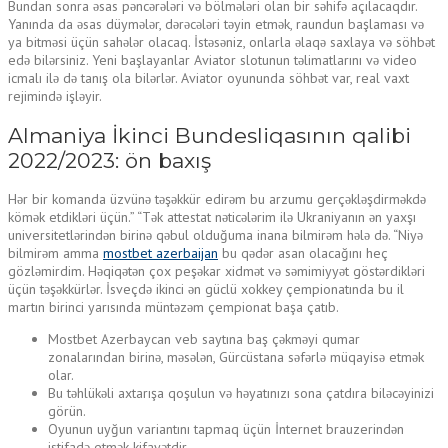
Bundan sonra əsas pəncərələri və bölmələri olan bir səhifə açılacaqdır.
Yanında da əsas düymələr, dərəcələri təyin etmək, raundun başlaması və
ya bitməsi üçün sahələr olacaq. İstəsəniz, onlarla əlaqə saxlaya və söhbət
edə bilərsiniz. Yeni başlayanlar Aviator slotunun təlimatlarını və video
icmalı ilə də tanış ola bilərlər. Aviator oyununda söhbət var, real vaxt
rejimində işləyir.
Almaniya İkinci Bundesliqasının qalibi
2022/2023: ön baxış
Hər bir komanda üzvünə təşəkkür edirəm bu arzumu gerçəkləşdirməkdə
kömək etdikləri üçün.” “Tək attestat nəticələrim ilə Ukraniyanın ən yaxşı
universitetlərindən birinə qəbul olduğuma inana bilmirəm hələ də. “Niyə
bilmirəm amma
mostbet azerbaijan
bu qədər asan olacağını heç
gözləmirdim. Həqiqətən çox peşəkar xidmət və səmimiyyət göstərdikləri
üçün təşəkkürlər. İsveçdə ikinci ən güclü xokkey çempionatında bu il
martın birinci yarısında müntəzəm çempionat başa çatıb.
Mostbet Azerbaycan veb saytına baş çəkməyi qumar
zonalarından birinə, məsələn, Gürcüstana səfərlə müqayisə etmək
olar.
Bu təhlükəli axtarışa qoşulun və həyatınızı sona çatdıra biləcəyinizi
görün.
Oyunun uyğun variantını tapmaq üçün İnternet brauzerindən
istifadə etmək kifayətdir.