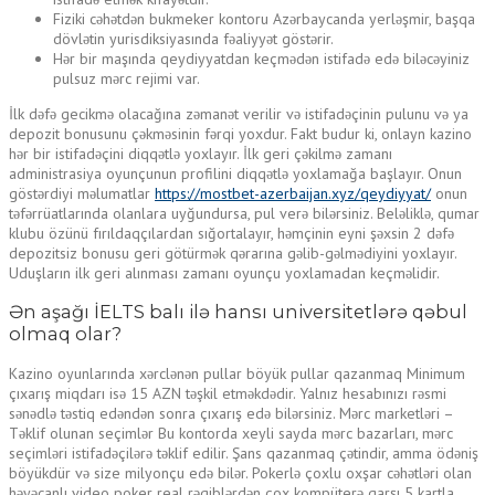
Fiziki cəhətdən bukmeker kontoru Azərbaycanda yerləşmir, başqa
dövlətin yurisdiksiyasında fəaliyyət göstərir.
Hər bir maşında qeydiyyatdan keçmədən istifadə edə biləcəyiniz
pulsuz mərc rejimi var.
İlk dəfə gecikmə olacağına zəmanət verilir və istifadəçinin pulunu və ya
depozit bonusunu çəkməsinin fərqi yoxdur. Fakt budur ki, onlayn kazino
hər bir istifadəçini diqqətlə yoxlayır. İlk geri çəkilmə zamanı
administrasiya oyunçunun profilini diqqətlə yoxlamağa başlayır. Onun
göstərdiyi məlumatlar
https://mostbet-azerbaijan.xyz/qeydiyyat/
onun
təfərrüatlarında olanlara uyğundursa, pul verə bilərsiniz. Beləliklə, qumar
klubu özünü fırıldaqçılardan sığortalayır, həmçinin eyni şəxsin 2 dəfə
depozitsiz bonusu geri götürmək qərarına gəlib-gəlmədiyini yoxlayır.
Uduşların ilk geri alınması zamanı oyunçu yoxlamadan keçməlidir.
Ən aşağı İELTS balı ilə hansı universitetlərə qəbul
olmaq olar?
Kazino oyunlarında xərclənən pullar böyük pullar qazanmaq Minimum
çıxarış miqdarı isə 15 AZN təşkil etməkdədir. Yalnız hesabınızı rəsmi
sənədlə təstiq edəndən sonra çıxarış edə bilərsiniz. Mərc marketləri –
Təklif olunan seçimlər Bu kontorda xeyli sayda mərc bazarları, mərc
seçimləri istifadəçilərə təklif edilir. Şans qazanmaq çətindir, amma ödəniş
böyükdür və size milyonçu edə bilər. Pokerlə çoxlu oxşar cəhətləri olan
həyəcanlı video poker real rəqiblərdən çox kompüterə qarşı 5 kartla