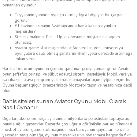
oynanılan oyundur.
Təyyarənin yanında oyunçu dırmaşdıqca böyüyən bir çarpan
görünür.
#1 kazinonu sınayın Azərbaycanda hansı kazino oyunları
məşhurdur?
Statistik məlumat Pin — Up kazinosunun müştərisinə təqdim
olunacaq.
Aviator game slot maşınında istifadə edilən yeni konsepsiya
oyunçulara qalib olmaq şanslarını əhəmiyyətli dərəcədə artırmağa
imkan verir.
Hər kəs bettorun oyundan çıxmaq qərarına gəldiyi zaman görür. Aviator
oyun şəffaflıq prinsipi və sübut ədalətli sistemi dəstəkləyir. Mobil versiya
isə cihazına əlavə proqram yükləmək istəməyənlər üçün uyğun seçimdir.
Oyuna başlamaqüçün brauzerinizdə Mostbet-i tapın və hesabınıza daxil
olun.
Bahis siteleri sunan Aviator Oyunu Mobil Olarak
Nasıl Oynanır
Digərləri, əksinə, bir neçə ay ərzində milyonlarla pərəstişkarı toplayaraq
onunla uğur qazanırlar. Bazarda çox uğurlu görünüşün parlaq nümunəsi
mosbet aviator game slot maşınıdır. Sizi bu oyunun qaydaları ilə daha
yaxından tanış olmağa, oyunun mexanikası və oynanması haqqında fikir