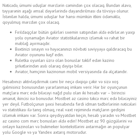
Nəticədə, ümumi uduşlar mərclərin cəmindən çox olacaq. Bundan əlavə,
təyyarənin aşağı əmsal dəyərlərində dayandırılması da tövsiyə olunur.
İstənilən halda, ümumi uduşlar hər hansı mümkün itkini ödəməklə,
qoyulmuş mərcdən çox olacaq.
Fırıldaqçılar bütün gəlirləri sxemin satışından əldə edirlər.ən yaxşı
yolu oynamağın Aviator statistikalarınızı izləmək və rahat bir
məbləğ ayırmaqdır.
Bəxtinizi sınayın və həyəcanınızı növbəti səviyyəyə qaldıracaq bu
Aviator oyununu kəşf edin.
Ruletka oyunları üzrə olan bonuslar təklif edən kazino
şirkətlərindən asılı olaraq dəyişə bilər.
Aviator, həmçinin kazinonun mobil versiyasında da əlçatandır.
Hesabınızı aktivləşdirmək cəmi bir neçə dəqiqə çəkir və sizə xoş
gəlmisiniz bonusundan yararlanmaq imkanı verir. Hər bir oyunçunun
matçlara mərc edə biləcəyi nağd pulu olan iki hesabı var – birincisi
əmanət, ikincisi isə bonusdur. Mostbet az casino təkcə mərc edə biləcəyiniz
yer deyil. Futbolçunun şəxsi hesabında fərdi idman tədbirlərinin nəticələri
və statistikası ilə tanış olmaq, real vaxt rejimində matçların gedişini
izləmək imkanı var. Sonra qeydiyyatdan keçin, hesab yaradın və Mostbet
az casino com mərc bonusları əldə edin! Mostbet az 90 güzgülərini və
onlayn kazinoları və bukmeker kontekstlərini axtarmağın ən populyar
yolu Google və ya Yandex axtarış motorudur.