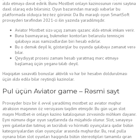
əldə etməyə dəvət edirik. Bunu Mostbet onlayn kazinosunun rəsmi saytına
daxil olaraq edə bilərsiniz. Oyun bazarından maraqlı xəbərlər bu
platformada olduqca tez-tez görünür. Da Bu maraqlı oyun SmartSoft
provayderi tərəfindən 2021-ci ilin yazında yaradılmışdır.
Aviator Mostbet sizə uçuş zamanı qazanc əldə etmək imkanı verir.
Buna baxmayaraq, bukmeker kontorları belaruslu tennisçini
qələbəyə əsas namizədlərdən biri hesab edirlər.
Bu o demək deyil ki, göstərişlər bu oyunda qələbəyə zəmanət verə
bilər.
Qeydiyyat prosesi zamanı hesab yaratmaq mərc etməyə
başlamaq üçün yeganə tələb deyil.
Həqiqətən səxavətli bonuslar aktivlik və hər bir hesabın doldurulması
üçün əldə edilə bilər reytinqli kazinolar.
Pul üçün Aviator game – Rəsmi sayt
Provayder bizə bir il əvvəl yaradılmış mostbet az aviator məşhur
atraksion maşınının öz versiyasını təqdim etmişdir. Bu gün uçan slot
maşını Mostbet-in onlayn kazino kataloqunun zirvəsində möhkəm dayanır.
Eyni nümunə digər oyun saytlarında da müşahidə olunur. Slot, sənayeyə
yeni gələnlərdən tutmuş ən təcrübəli və hörmətli oyunçulara qədər bütün
kateqoriyalardan olan oyunçular arasında məşhurdur. Bu, real pulla
oynana bilən slot oyunları haqqında bütün stereotipləri tamamilə qıran