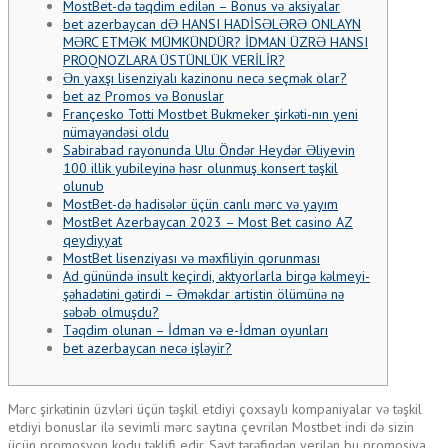
MostBet-də təqdim edilən – Bonus və aksiyalar
bet azerbaycan dƏ HANSI HADİSƏLƏRƏ ONLAYN
MƏRC ETMƏK MÜMKÜNDÜR? İDMAN ÜZRƏ HANSI
PROQNOZLARA ÜSTÜNLÜK VERİLİR?
Ən yaxşı lisenziyalı kazinonu necə seçmək olar?
bet az Promos və Bonuslar
Françesko Totti Mostbet Bukmeker şirkəti-nın yeni
nümayəndəsi oldu
Sabirabad rayonunda Ulu Öndər Heydər Əliyevin
100 illik yubileyinə həsr olunmuş konsert təşkil
olunub
MostBet-də hadisələr üçün canlı mərc və yayım
MostBet Azerbaycan 2023 – Most Bet casino AZ
qeydiyyat
MostBet lisenziyası və məxfiliyin qorunması
Ad günündə insult keçirdi, aktyorlarla birgə kəlmeyi-
şəhadətini gətirdi – Əməkdar artistin ölümünə nə
səbəb olmuşdu?
Təqdim olunan – İdman və e-İdman oyunları
bet azerbaycan necə işləyir?
Mərc şirkətinin üzvləri üçün təşkil etdiyi çoxsaylı kompaniyalar və təşkil
etdiyi bonuslar ilə sevimli mərc saytına çevrilən Mostbet indi də sizin
üçün promosyon kodu təklifi edir. Sayt tərəfindən verilən bu promosiya