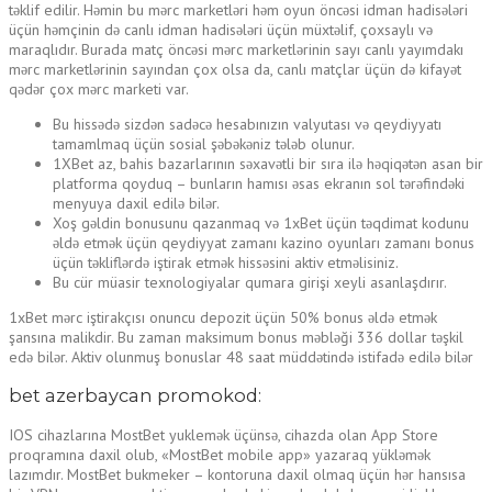
təklif edilir. Həmin bu mərc marketləri həm oyun öncəsi idman hadisələri
üçün həmçinin də canlı idman hadisələri üçün müxtəlif, çoxsaylı və
maraqlıdır. Burada matç öncəsi mərc marketlərinin sayı canlı yayımdakı
mərc marketlərinin sayından çox olsa da, canlı matçlar üçün də kifayət
qədər çox mərc marketi var.
Bu hissədə sizdən sadəcə hesabınızın valyutası və qeydiyyatı
tamamlmaq üçün sosial şəbəkəniz tələb olunur.
1XBet az, bahis bazarlarının səxavətli bir sıra ilə həqiqətən asan bir
platforma qoyduq – bunların hamısı əsas ekranın sol tərəfindəki
menyuya daxil edilə bilər.
Xoş gəldin bonusunu qazanmaq və 1xBet üçün təqdimat kodunu
əldə etmək üçün qeydiyyat zamanı kazino oyunları zamanı bonus
üçün təkliflərdə iştirak etmək hissəsini aktiv etməlisiniz.
Bu cür müasir texnologiyalar qumara girişi xeyli asanlaşdırır.
1xBet mərc iştirakçısı onuncu depozit üçün 50% bonus əldə etmək
şansına malikdir. Bu zaman maksimum bonus məbləği 336 dollar təşkil
edə bilər. Aktiv olunmuş bonuslar 48 saat müddətində istifadə edilə bilər
bet azerbaycan promokod:
IOS cihazlarına MostBet yuklemək üçünsə, cihazda olan App Store
proqramına daxil olub, «MostBet mobile app» yazaraq yükləmək
lazımdır. MostBet bukmeker – kontoruna daxil olmaq üçün hər hansısa