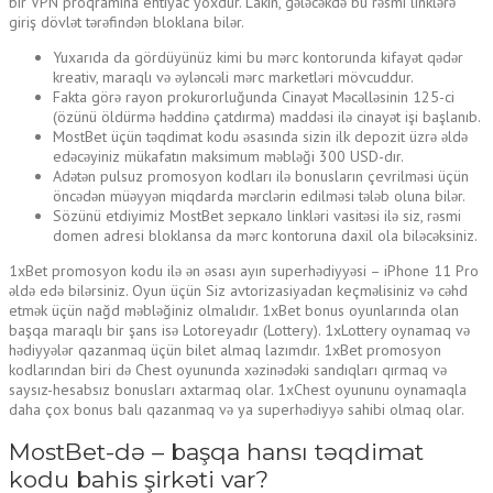
bir VPN proqramına ehtiyac yoxdur. Lakin, gələcəkdə bu rəsmi linklərə
giriş dövlət tərəfindən bloklana bilər.
Yuxarıda da gördüyünüz kimi bu mərc kontorunda kifayət qədər
kreativ, maraqlı və əyləncəli mərc marketləri mövcuddur.
Fakta görə rayon prokurorluğunda Cinayət Məcəlləsinin 125-ci
(özünü öldürmə həddinə çatdırma) maddəsi ilə cinayət işi başlanıb.
MostBet üçün təqdimat kodu əsasında sizin ilk depozit üzrə əldə
edəcəyiniz mükafatın maksimum məbləği 300 USD-dır.
Adətən pulsuz promosyon kodları ilə bonusların çevrilməsi üçün
öncədən müəyyən miqdarda mərclərin edilməsi tələb oluna bilər.
Sözünü etdiyimiz MostBet зеркало linkləri vasitəsi ilə siz, rəsmi
domen adresi bloklansa da mərc kontoruna daxil ola biləcəksiniz.
1xBet promosyon kodu ilə ən əsası ayın superhədiyyəsi – iPhone 11 Pro
əldə edə bilərsiniz. Oyun üçün Siz avtorizasiyadan keçməlisiniz və cəhd
etmək üçün nağd məbləğiniz olmalıdır. 1xBet bonus oyunlarında olan
başqa maraqlı bir şans isə Lotoreyadır (Lottery). 1хLottery oynamaq və
hədiyyələr qazanmaq üçün bilet almaq lazımdır. 1xBet promosyon
kodlarından biri də Chest oyununda xəzinədəki sandıqları qırmaq və
saysız-hesabsız bonusları axtarmaq olar. 1xChest oyununu oynamaqla
daha çox bonus balı qazanmaq və ya superhədiyyə sahibi olmaq olar.
MostBet-də – başqa hansı təqdimat
kodu bahis şirkəti var?