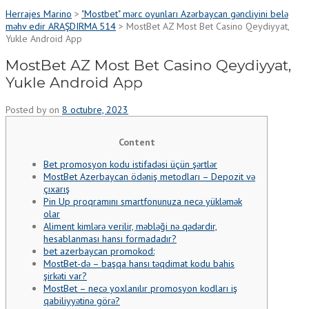
Herrajes Marino
>
"Mostbet" mərc oyunları Azərbaycan gəncliyini belə
məhv edir ARAŞDIRMA 514
>
MostBet AZ Most Bet Casino Qeydiyyat,
Yukle Android App
MostBet AZ Most Bet Casino Qeydiyyat,
Yukle Android App
Posted by
on
8 octubre, 2023
Content
Bet promosyon kodu istifadəsi üçün şərtlər
MostBet Azerbaycan ödəniş metodları – Depozit və
çıxarış
Pin Up proqramını smartfonunuza necə yükləmək
olar
Aliment kimlərə verilir, məbləği nə qədərdir,
hesablanması hansı formadadır?
bet azerbaycan promokod:
MostBet-də – başqa hansı təqdimat kodu bahis
şirkəti var?
MostBet – necə yoxlanılır promosyon kodları iş
qabiliyyətinə görə?