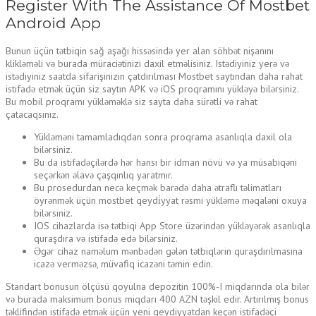
Register With The Assistance Of Mostbet
Android App
Bunun üçün tətbiqin sağ aşağı hissəsində yer alan söhbət nişanını
klikləməli və burada müraciətinizi daxil etməlisiniz. Istədiyiniz yerə və
istədiyiniz saatda sifarişinizin çatdırılması Mostbet saytından daha rahat
istifadə etmək üçün siz saytın APK və iOS proqramını yükləyə bilərsiniz.
Bu mobil proqramı yükləməklə siz sayta daha sürətli və rahat
çatacaqsınız.
Yükləməni tamamladıqdan sonra proqrama asanlıqla daxil ola
bilərsiniz.
Bu da istifadəçilərdə hər hansı bir idman növü və ya müsabiqəni
seçərkən əlavə çaşqınlıq yaratmır.
Bu prosedurdan necə keçmək barədə daha ətraflı təlimatları
öyrənmək üçün mostbet qeydi̇yyat rəsmi yükləmə məqaləni oxuya
bilərsiniz.
IOS cihazlarda isə tətbiqi App Store üzərindən yükləyərək asanlıqla
quraşdıra və istifadə edə bilərsiniz.
Əgər cihaz naməlum mənbədən gələn tətbiqlərin quraşdırılmasına
icazə verməzsə, müvafiq icazəni təmin edin.
Standart bonusun ölçüsü qoyulna depozitin 100%-I miqdarında ola bilər
və burada maksimum bonus miqdarı 400 AZN təşkil edir. Artırılmış bonus
təklifindən istifadə etmək üçün yeni qeydiyyatdan keçən istifadəçi