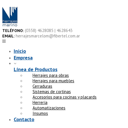
Skip
to
content
(0358) 4628085 | 4628643
TELÉFONO:
herrajesmarcelom@fibertel.com.ar
EMAIL:
Inicio
Empresa
Línea de Productos
Herrajes para obras
Herrajes para muebles
Cerraduras
Sistemas de cortinas
Accesorios para cocinas y placards
Herrería
Automatizaciones
Insumos
Contacto